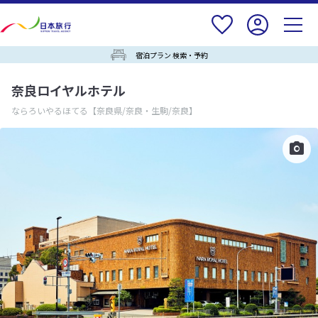
宿泊プラン 検索・予約
奈良ロイヤルホテル
ならろいやるほてる
【奈良県/奈良・生駒/奈良】