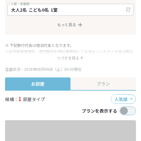
人数・部屋数
もっと見る
※ 下記旅行代金は宿泊代金となります。
※幼児施設使用料、貸切風呂利用料等現地にてお支払いいただく代金は税込
み表記となりますが、消費税増税に伴い代金が一部変更となる場合がござい
つづきを見る
ます。
空室状況：2026年08月08日（土）00:00現在
※表示されている旅行代金・プラン内容は一定時間ごとに更新されます。最
終確認画面でご確認ください。
お部屋
プラン
1
候補：
部屋タイプ
人気順
プランを表示する