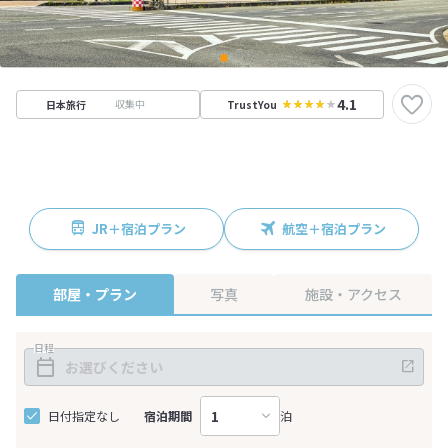
4.1
収集中
日本旅行
TrustYou
JR＋宿泊プラン
航空＋宿泊プラン
部屋・プラン
写真
施設・アクセス
日程
日付指定なし
宿泊期間
泊