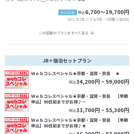
6,700～19,700円
税込
おとな1名
(おとな2名 こども0名・1部屋/1泊2日)
この部屋のプランをすべて見る
JR＋宿泊セットプラン
Ｗｅｂコレスペシャル★京都・滋賀・奈良 ★
34,200
円 ~
59,000
円
税込
Ｗｅｂコレスペシャル★京都・滋賀・奈良 【早期
申込】90日前までがお得♪－
33,700
円 ~
55,300
円
税込
Ｗｅｂコレスペシャル★京都・滋賀・奈良 【早期
申込】90日前までがお得♪★
36,200
円 ~
57,900
円