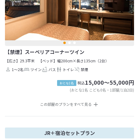
【禁煙】スーペリアコーナーツイン
【広さ】29.3平米
【ベッド】幅200cm×長さ135cm（2台）
1～2名
ツイン
バス
トイレ
禁煙
15,000～55,000円
税込
おとな1名
(おとな1名 こども0名・1部屋/1泊2日)
この部屋のプランをすべて見る
JR＋宿泊セットプラン