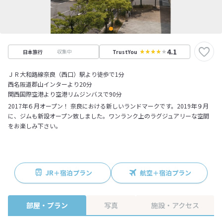
4.1
収集中
日本旅行
TrustYou
ＪＲ大和路線奈良（西口）駅より徒歩で1分
西名阪道郡山インターより20分
関西国際空港より空港リムジンバスで90分
2017年６月オープン！ 奈良における新しいランドマークです。2019年９月
に、ジムも新設オープン致しました。ワンランク上のラグジュアリーな空間
をお楽しみ下さい。
JR＋宿泊プラン
航空＋宿泊プラン
部屋・プラン
写真
施設・アクセス