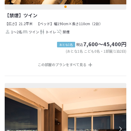
【禁煙】ツイン
【広さ】21.2平米
【ベッド】幅190cm×長さ110cm（2台）
1～2名
ツイン
トイレ
禁煙
7,600～45,400円
税込
おとな1名
(おとな1名 こども0名・1部屋/1泊2日)
この部屋のプランをすべて見る