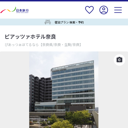
宿泊プラン 検索・予約
ピアッツァホテル奈良
ぴあっつぁほてるなら
【奈良県/奈良・生駒/奈良】