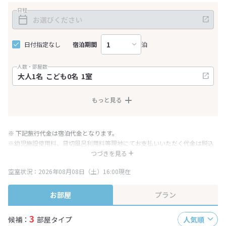
日程
日付指定なし
宿泊期間
泊
人数・部屋数
もっと見る
※ 下記旅行代金は宿泊代金となります。
※幼児施設使用料、貸切風呂利用料等現地にてお支払いいただく代金は税込
み表記となりますが、消費税増税に伴い代金が一部変更となる場合がござい
つづきを見る
ます。
空室状況：2026年08月08日（土）16:00現在
※表示されている旅行代金・プラン内容は一定時間ごとに更新されます。最
終確認画面でご確認ください。
お部屋
プラン
3
候補：
部屋タイプ
人気順