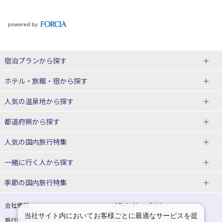
宿泊プランから探す
北海道
ホテル・旅館・宿
から探す
東北
北海道ホテル・旅館
人気の温泉地
から探す
青森県
岩手県
北海道
都道府県から探す
宮城県
秋田県
青森県ホテル・旅館
岩手県ホテル・旅館
湯の川温泉(北海道)
定山渓温泉(北海道)
人気の国内旅行特集
山形県
福島県
宮城県ホテル・旅館
秋田県ホテル・旅館
十勝川温泉(北海道)
阿寒湖温泉(北海道)
北海道旅行・ツアー
東京ディズニーリゾート®への旅
ユニバーサル・スタジオ・ジャパ
一緒に行く人
から探す
ンへの旅
関東
山形県ホテル・旅館
福島県ホテル・旅館
洞爺湖温泉(北海道)
川湯温泉(北海道)
東北
一人旅 国内版
家族・子連れ旅行 国内版
季節の国内旅行特集
温泉旅行
日帰り旅行
東京都
神奈川県
層雲峡温泉(北海道)
知床温泉(北海道)
青森旅行・ツアー
岩手旅行・ツアー
カップル・夫婦旅行 国内版
女子旅 国内版
桜・お花見特集
ゴールデンウィーク（GW）の国内
会社情報
プライバシーポリシー
旅行
当社サイト内においてお客様ごとに最適なサービスを提
埼玉県
千葉県
東京都ホテル・旅館
神奈川県ホテル・旅館
東北
旅行業登録票・約款
規約集
宮城旅行・ツアー
秋田旅行・ツアー
卒業旅行・学生旅行 国内版