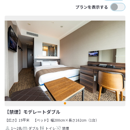
プランを表示する
【禁煙】モデレートダブル
【広さ】19平米
【ベッド】幅200cm×長さ162cm（1台）
1～2名
ダブル
トイレ
禁煙