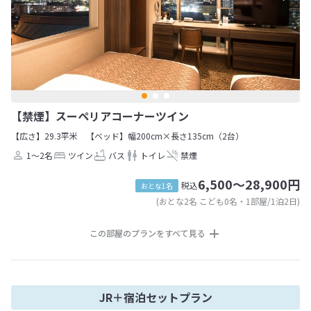
【禁煙】スーペリアコーナーツイン
【広さ】29.3平米
【ベッド】幅200cm×長さ135cm（2台）
1～2名
ツイン
バス
トイレ
禁煙
6,500～28,900円
税込
おとな1名
(おとな2名 こども0名・1部屋/1泊2日)
この部屋のプランをすべて見る
JR＋宿泊セットプラン