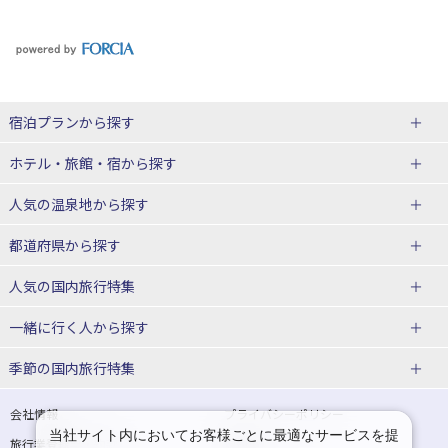
宿泊プランから探す
北海道
ホテル・旅館・宿
から探す
東北
北海道ホテル・旅館
人気の温泉地
から探す
青森県
岩手県
北海道
都道府県から探す
宮城県
秋田県
青森県ホテル・旅館
岩手県ホテル・旅館
湯の川温泉(北海道)
定山渓温泉(北海道)
人気の国内旅行特集
山形県
福島県
宮城県ホテル・旅館
秋田県ホテル・旅館
十勝川温泉(北海道)
阿寒湖温泉(北海道)
北海道旅行・ツアー
東京ディズニーリゾート®への旅
ユニバーサル・スタジオ・ジャパ
一緒に行く人
から探す
ンへの旅
関東
山形県ホテル・旅館
福島県ホテル・旅館
洞爺湖温泉(北海道)
川湯温泉(北海道)
東北
一人旅 国内版
家族・子連れ旅行 国内版
季節の国内旅行特集
温泉旅行
日帰り旅行
東京都
神奈川県
層雲峡温泉(北海道)
知床温泉(北海道)
青森旅行・ツアー
岩手旅行・ツアー
カップル・夫婦旅行 国内版
女子旅 国内版
桜・お花見特集
ゴールデンウィーク（GW）の国内
会社情報
プライバシーポリシー
旅行
当社サイト内においてお客様ごとに最適なサービスを提
埼玉県
千葉県
東京都ホテル・旅館
神奈川県ホテル・旅館
東北
旅行業登録票・約款
規約集
宮城旅行・ツアー
秋田旅行・ツアー
卒業旅行・学生旅行 国内版