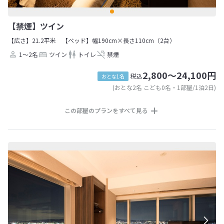
【禁煙】ツイン
【広さ】21.2平米
【ベッド】幅190cm×長さ110cm（2台）
1～2名
ツイン
トイレ
禁煙
2,800～24,100円
税込
おとな1名
(おとな2名 こども0名・1部屋/1泊2日)
この部屋のプランをすべて見る