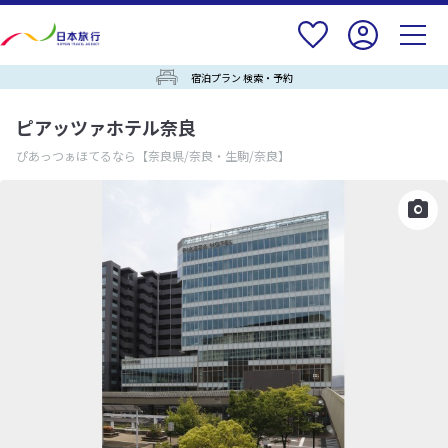
宿泊プラン 検索・予約
ピアッツァホテル奈良
ぴあっつぁほてるなら
【奈良県/奈良・生駒/奈良】