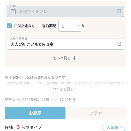
日程
日付指定なし
宿泊期間
泊
人数・部屋数
もっと見る
※ 下記旅行代金は宿泊代金となります。
※幼児施設使用料、貸切風呂利用料等現地にてお支払いいただく代金は税込
み表記となりますが、消費税増税に伴い代金が一部変更となる場合がござい
つづきを見る
ます。
空室状況：2026年08月08日（土）12:00現在
※表示されている旅行代金・プラン内容は一定時間ごとに更新されます。最
終確認画面でご確認ください。
お部屋
プラン
3
候補：
部屋タイプ
人気順