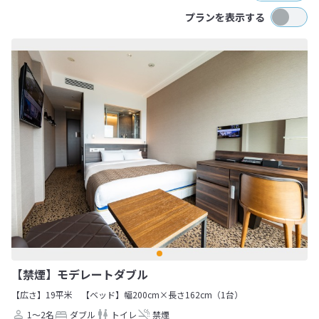
プランを表示する
【禁煙】モデレートダブル
【広さ】19平米
【ベッド】幅200cm×長さ162cm（1台）
1～2名
ダブル
トイレ
禁煙