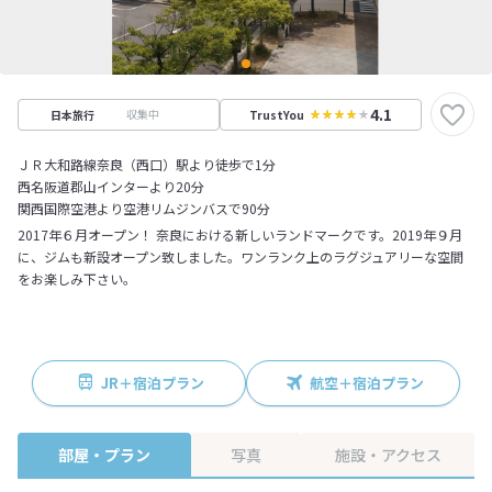
4.1
収集中
日本旅行
TrustYou
ＪＲ大和路線奈良（西口）駅より徒歩で1分
西名阪道郡山インターより20分
関西国際空港より空港リムジンバスで90分
2017年６月オープン！ 奈良における新しいランドマークです。2019年９月
に、ジムも新設オープン致しました。ワンランク上のラグジュアリーな空間
をお楽しみ下さい。
JR＋宿泊プラン
航空＋宿泊プラン
部屋・プラン
写真
施設・アクセス