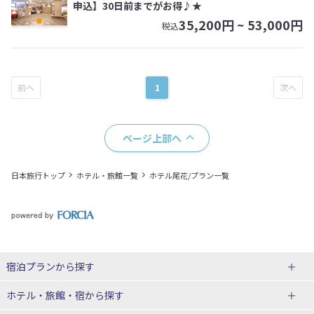
申込】30日前までがお得♪★
35,200
円 ~
53,000
円
税込
1
ページ上部へ
日本旅行トップ
ホテル・旅館一覧
ホテル尾花/プラン一覧
宿泊プランから探す
北海道
ホテル・旅館・宿
から探す