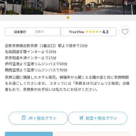
4.3
収集中
日本旅行
TrustYou
近鉄奈良線近鉄奈良（2番出口）駅より徒歩で10分
名阪国道天理インターより20分
京奈和道木津インターより15分
伊丹空港より空港リムジンバスで60分
関西空港より空港リムジンバスで90分
奈良公園に隣接したホテル尾花。興福寺から聞こえる鐘の音と共に奈良時間
をお過ごしくださいませ。 スタッフには「奈良まほろばソムリエ検定」合格
者もおり、奈良旅のお手伝いは私たちにお任せください。
JR＋宿泊プラン
航空＋宿泊プラン