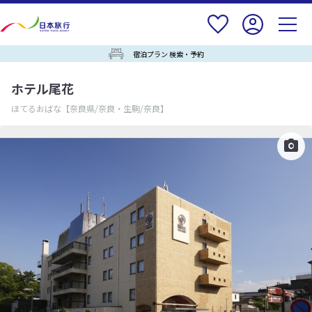
宿泊プラン 検索・予約
ホテル尾花
ほてるおばな
【奈良県/奈良・生駒/奈良】