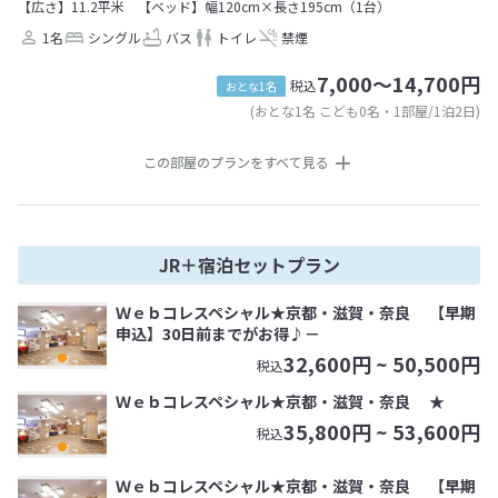
【広さ】11.2平米
【ベッド】幅120cm×長さ195cm（1台）
1名
シングル
バス
トイレ
禁煙
7,000～14,700円
税込
おとな1名
(おとな1名 こども0名・1部屋/1泊2日)
この部屋のプランをすべて見る
JR＋宿泊セットプラン
Ｗｅｂコレスペシャル★京都・滋賀・奈良 【早期
申込】30日前までがお得♪－
32,600
円 ~
50,500
円
税込
Ｗｅｂコレスペシャル★京都・滋賀・奈良 ★
35,800
円 ~
53,600
円
税込
Ｗｅｂコレスペシャル★京都・滋賀・奈良 【早期