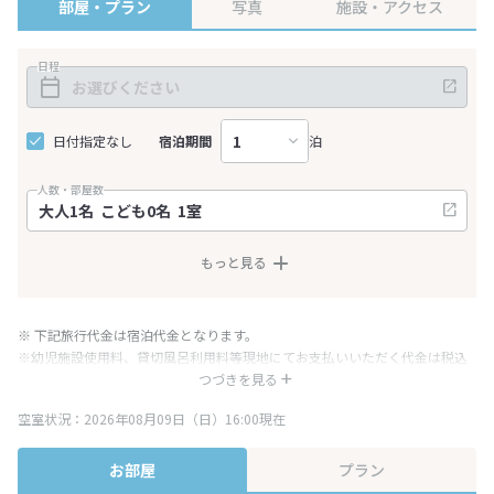
部屋・プラン
写真
施設・アクセス
日程
日付指定なし
宿泊期間
泊
人数・部屋数
もっと見る
※ 下記旅行代金は宿泊代金となります。
※幼児施設使用料、貸切風呂利用料等現地にてお支払いいただく代金は税込
み表記となりますが、消費税増税に伴い代金が一部変更となる場合がござい
つづきを見る
ます。
空室状況：2026年08月09日（日）16:00現在
※表示されている旅行代金・プラン内容は一定時間ごとに更新されます。最
終確認画面でご確認ください。
お部屋
プラン