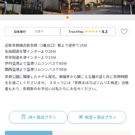
4.3
収集中
日本旅行
TrustYou
近鉄奈良線近鉄奈良（2番出口）駅より徒歩で10分
名阪国道天理インターより20分
京奈和道木津インターより15分
伊丹空港より空港リムジンバスで60分
関西空港より空港リムジンバスで90分
奈良公園に隣接したホテル尾花。興福寺から聞こえる鐘の音と共に奈良時間
をお過ごしくださいませ。 スタッフには「奈良まほろばソムリエ検定」合格
者もおり、奈良旅のお手伝いは私たちにお任せください。
JR＋宿泊プラン
航空＋宿泊プラン