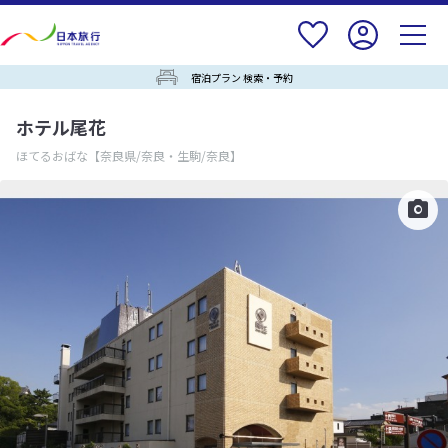
宿泊プラン 検索・予約
ホテル尾花
ほてるおばな
【奈良県/奈良・生駒/奈良】