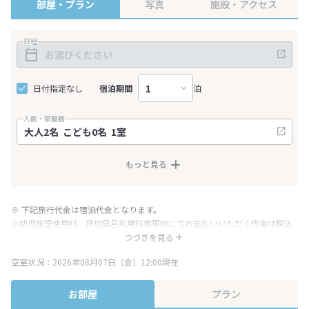
部屋・プラン
写真
施設・アクセス
日程
日付指定なし
宿泊期間
泊
人数・部屋数
もっと見る
※ 下記旅行代金は宿泊代金となります。
※幼児施設使用料、貸切風呂利用料等現地にてお支払いいただく代金は税込
み表記となりますが、消費税増税に伴い代金が一部変更となる場合がござい
つづきを見る
ます。
空室状況：2026年08月07日（金）12:00現在
※表示されている旅行代金・プラン内容は一定時間ごとに更新されます。最
終確認画面でご確認ください。
お部屋
プラン