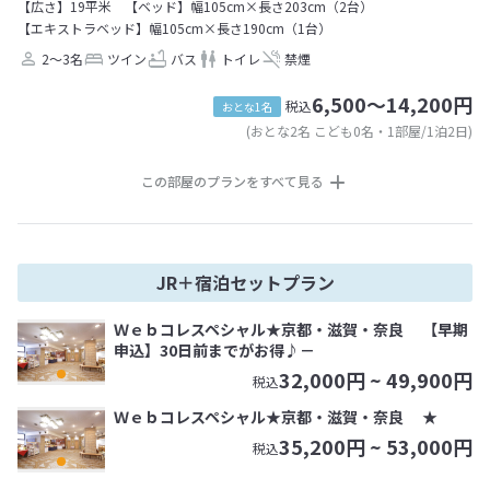
【広さ】19平米
【ベッド】幅105cm×長さ203cm（2台）
【エキストラベッド】幅105cm×長さ190cm（1台）
2～3名
ツイン
バス
トイレ
禁煙
6,500～14,200円
税込
おとな1名
(おとな2名 こども0名・1部屋/1泊2日)
この部屋のプランをすべて見る
JR＋宿泊セットプラン
Ｗｅｂコレスペシャル★京都・滋賀・奈良 【早期
申込】30日前までがお得♪－
32,000
円 ~
49,900
円
税込
Ｗｅｂコレスペシャル★京都・滋賀・奈良 ★
35,200
円 ~
53,000
円
税込