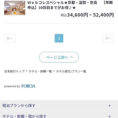
Ｗｅｂコレスペシャル★京都・滋賀・奈良 【早期
申込】30日前までがお得♪★
34,600
円 ~
52,400
円
税込
1
ページ上部へ
日本旅行トップ
ホテル・旅館一覧
ホテル尾花/プラン一覧
宿泊プランから探す
北海道
ホテル・旅館・宿
から探す