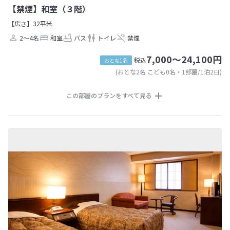
【禁煙】和室（３階）
【広さ】32平米
2～4名
和室
バス
トイレ
禁煙
7,000～24,100円
税込
おとな1名
(おとな2名 こども0名・1部屋/1泊2日)
この部屋のプランをすべて見る