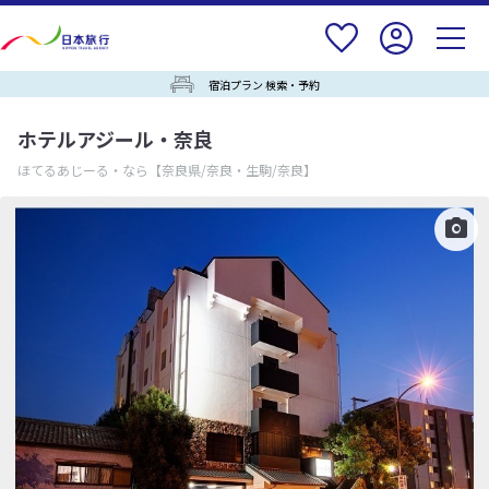
宿泊プラン 検索・予約
ホテルアジール・奈良
ほてるあじーる・なら
【奈良県/奈良・生駒/奈良】