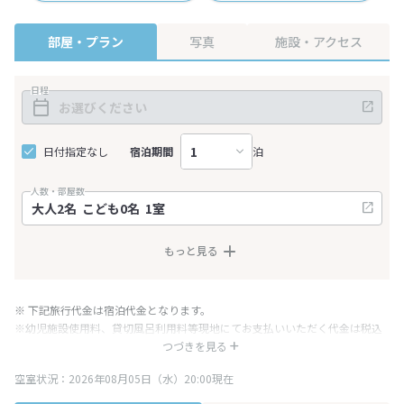
部屋・プラン
写真
施設・アクセス
日程
日付指定なし
宿泊期間
泊
人数・部屋数
もっと見る
※ 下記旅行代金は宿泊代金となります。
※幼児施設使用料、貸切風呂利用料等現地にてお支払いいただく代金は税込
み表記となりますが、消費税増税に伴い代金が一部変更となる場合がござい
つづきを見る
ます。
空室状況：2026年08月05日（水）20:00現在
※表示されている旅行代金・プラン内容は一定時間ごとに更新されます。最
終確認画面でご確認ください。