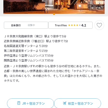
4.2
収集中
日本旅行
TrustYou
ＪＲ奈良大和路線奈良（東口）駅より徒歩で5分
近鉄奈良線近鉄奈良（7番出口）駅より徒歩で7分
名阪国道道天理インターより20分
第二阪奈道宝来インターより15分
伊丹空港より空港リムジンバスで55分
関西空港より空港リムジンバスで85分
近鉄・ＪＲ奈良駅いずれの駅からも徒歩５分の好立地にあるホテル。また、
古都・奈良の美しい世界遺産に囲まれた立地に佇む「ホテルアジール・奈
良」は火のぬくもり、木の肌さわり、そして人の温かさを大切にした寛ぎの
ホテルです。
JR＋宿泊プラン
航空＋宿泊プラン