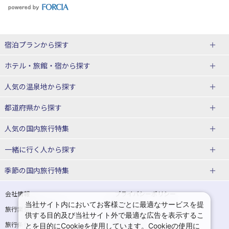
宿泊プランから探す
北海道
ホテル・旅館・宿
から探す
東北
北海道ホテル・旅館
人気の温泉地
から探す
青森県
岩手県
北海道
都道府県から探す
宮城県
秋田県
青森県ホテル・旅館
岩手県ホテル・旅館
湯の川温泉(北海道)
定山渓温泉(北海道)
人気の国内旅行特集
山形県
福島県
宮城県ホテル・旅館
秋田県ホテル・旅館
十勝川温泉(北海道)
阿寒湖温泉(北海道)
北海道旅行・ツアー
東京ディズニーリゾート®への旅
ユニバーサル・スタジオ・ジャパ
一緒に行く人
から探す
ンへの旅
関東
山形県ホテル・旅館
福島県ホテル・旅館
洞爺湖温泉(北海道)
川湯温泉(北海道)
東北
一人旅 国内版
家族・子連れ旅行 国内版
季節の国内旅行特集
温泉旅行
日帰り旅行
東京都
神奈川県
層雲峡温泉(北海道)
知床温泉(北海道)
青森旅行・ツアー
岩手旅行・ツアー
カップル・夫婦旅行 国内版
女子旅 国内版
桜・お花見特集
ゴールデンウィーク（GW）の国内
会社情報
プライバシーポリシー
旅行
当社サイト内においてお客様ごとに最適なサービスを提
埼玉県
千葉県
東京都ホテル・旅館
神奈川県ホテル・旅館
東北
旅行業登録票・約款
規約集
宮城旅行・ツアー
秋田旅行・ツアー
卒業旅行・学生旅行 国内版
供する目的及び当社サイト外で最適な広告を表示するこ
夏休み・お盆の国内旅行
7月の国内旅行
旅行条件書
商標について
とを目的にCookieを使用しています。Cookieの使用に
茨城県
栃木県
埼玉県ホテル・旅館
千葉県ホテル・旅館