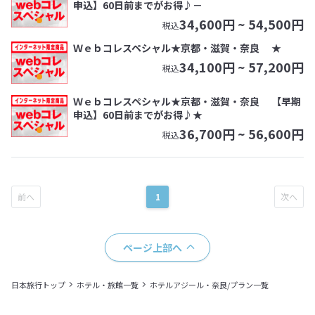
申込】60日前までがお得♪－
34,600
円 ~
54,500
円
税込
Ｗｅｂコレスペシャル★京都・滋賀・奈良 ★
34,100
円 ~
57,200
円
税込
Ｗｅｂコレスペシャル★京都・滋賀・奈良 【早期
申込】60日前までがお得♪★
36,700
円 ~
56,600
円
税込
1
ページ上部へ
日本旅行トップ
ホテル・旅館一覧
ホテルアジール・奈良/プラン一覧