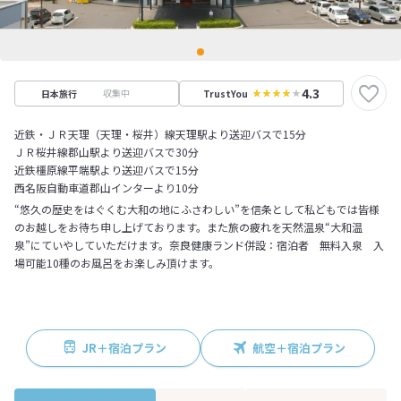
4.3
収集中
日本旅行
TrustYou
近鉄・ＪＲ天理（天理・桜井）線天理駅より送迎バスで15分
ＪＲ桜井線郡山駅より送迎バスで30分
近鉄橿原線平端駅より送迎バスで15分
西名阪自動車道郡山インターより10分
“悠久の歴史をはぐくむ大和の地にふさわしい”を信条として私どもでは皆様
のお越しをお待ち申し上げております。また旅の疲れを天然温泉“大和温
泉”にていやしていただけます。奈良健康ランド併設：宿泊者 無料入泉 入
場可能10種のお風呂をお楽しみ頂けます。
JR＋宿泊プラン
航空＋宿泊プラン