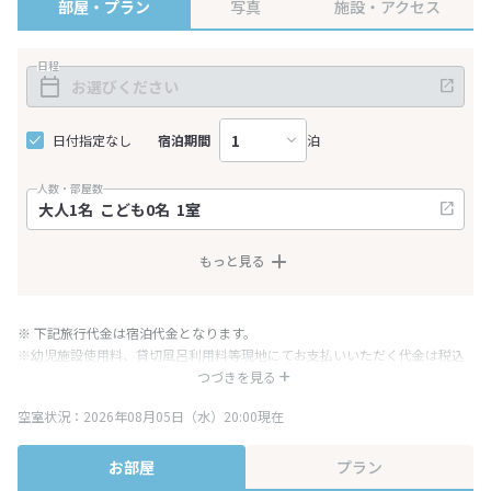
部屋・プラン
写真
施設・アクセス
日程
日付指定なし
宿泊期間
泊
人数・部屋数
もっと見る
※ 下記旅行代金は宿泊代金となります。
※幼児施設使用料、貸切風呂利用料等現地にてお支払いいただく代金は税込
み表記となりますが、消費税増税に伴い代金が一部変更となる場合がござい
つづきを見る
ます。
空室状況：2026年08月05日（水）20:00現在
※表示されている旅行代金・プラン内容は一定時間ごとに更新されます。最
終確認画面でご確認ください。
お部屋
プラン