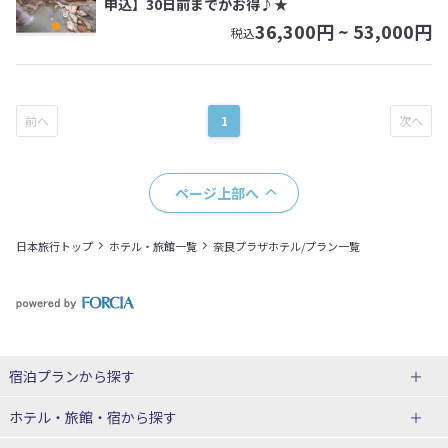
申込】30日前までがお得♪★
36,300
円 ~
53,000
円
税込
1
ページ上部へ
日本旅行トップ
ホテル・旅館一覧
奈良プラザホテル/プラン一覧
宿泊プランから探す
北海道
ホテル・旅館・宿
から探す