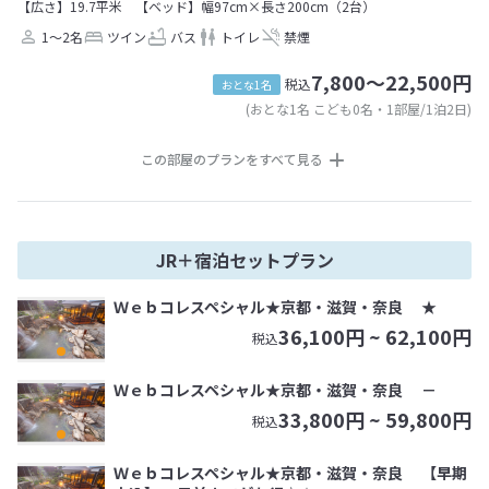
【広さ】19.7平米
【ベッド】幅97cm×長さ200cm（2台）
1～2名
ツイン
バス
トイレ
禁煙
7,800～22,500円
税込
おとな1名
(おとな1名 こども0名・1部屋/1泊2日)
この部屋のプランをすべて見る
JR＋宿泊セットプラン
Ｗｅｂコレスペシャル★京都・滋賀・奈良 ★
36,100
円 ~
62,100
円
税込
Ｗｅｂコレスペシャル★京都・滋賀・奈良 －
33,800
円 ~
59,800
円
税込
Ｗｅｂコレスペシャル★京都・滋賀・奈良 【早期