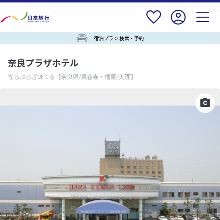
宿泊プラン 検索・予約
奈良プラザホテル
ならぷらざほてる
【奈良県/長谷寺・橿原/天理】