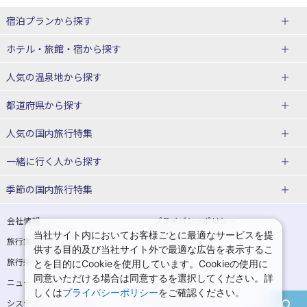
宿泊プランから探す
北海道
ホテル・旅館・宿
から探す
東北
北海道ホテル・旅館
人気の温泉地
から探す
青森県
岩手県
北海道
都道府県から探す
宮城県
秋田県
青森県ホテル・旅館
岩手県ホテル・旅館
湯の川温泉(北海道)
定山渓温泉(北海道)
人気の国内旅行特集
山形県
福島県
宮城県ホテル・旅館
秋田県ホテル・旅館
十勝川温泉(北海道)
阿寒湖温泉(北海道)
北海道旅行・ツアー
東京ディズニーリゾート®への旅
ユニバーサル・スタジオ・ジャパ
一緒に行く人
から探す
ンへの旅
関東
山形県ホテル・旅館
福島県ホテル・旅館
洞爺湖温泉(北海道)
川湯温泉(北海道)
東北
一人旅 国内版
家族・子連れ旅行 国内版
季節の国内旅行特集
温泉旅行
日帰り旅行
東京都
神奈川県
層雲峡温泉(北海道)
知床温泉(北海道)
青森旅行・ツアー
岩手旅行・ツアー
カップル・夫婦旅行 国内版
女子旅 国内版
桜・お花見特集
ゴールデンウィーク（GW）の国内
会社情報
プライバシーポリシー
旅行
当社サイト内においてお客様ごとに最適なサービスを提
埼玉県
千葉県
東京都ホテル・旅館
神奈川県ホテル・旅館
東北
旅行業登録票・約款
規約集
宮城旅行・ツアー
秋田旅行・ツアー
卒業旅行・学生旅行 国内版
供する目的及び当社サイト外で最適な広告を表示するこ
夏休み・お盆の国内旅行
7月の国内旅行
旅行条件書
商標について
とを目的にCookieを使用しています。Cookieの使用に
茨城県
栃木県
埼玉県ホテル・旅館
千葉県ホテル・旅館
花巻温泉(岩手)
蔵王温泉(山形)
山形旅行・ツアー
福島旅行・ツアー
同意いただける場合は同意するを選択してください。詳
ニュースリリース
採用情報
8月の国内旅行
9月の国内旅行
しくは
プライバシーポリシー
をご確認ください。
群馬県
茨城県ホテル・旅館
栃木県ホテル・旅館
かみのやま温泉(山形)
鳴子温泉(宮城)
関東
システムメンテナンスの
サイトマップ