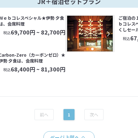
JR＋宿泊セットプラン
Ｗｅｂコレスペシャル★伊勢 夕食
ご宿泊の
は、会席料理
ｂコレス
くしセー
69,700
円 ~
82,700
円
税込
67
税込
Carbon-Zero（カーボンゼロ）★
伊勢 夕食は、会席料理
68,400
円 ~
81,300
円
税込
1
ページ上部へ