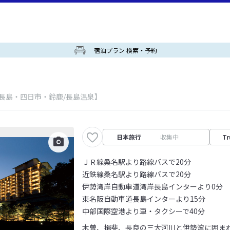
宿泊プラン 検索・予約
/長島・四日市・鈴鹿/長島温泉】
日本旅行
収集中
Tr
ＪＲ線桑名駅より路線バスで20分
近鉄線桑名駅より路線バスで20分
伊勢湾岸自動車道湾岸長島インターより0分
東名阪自動車道長島インターより15分
中部国際空港より車・タクシーで40分
木曽、揖斐、長良の三大河川と伊勢湾に囲ま