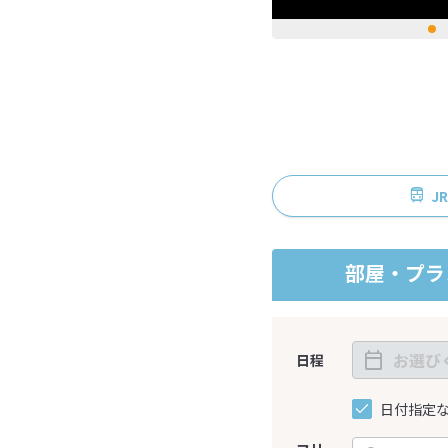
J
部屋・プラ
日程
日付指定