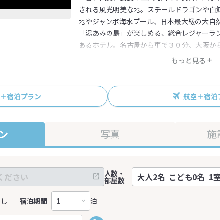
される風光明美な地。スチールドラゴンや白
地やジャンボ海水プール、日本最大級の大自
「湯あみの島」が楽しめる、総合レジャーラ
あるホテル。名古屋から車で３０分、大阪か
良いです。
もっと見る
R＋宿泊プラン
航空＋宿泊
ン
写真
施
人数・
部屋数
なし
宿泊期間
泊