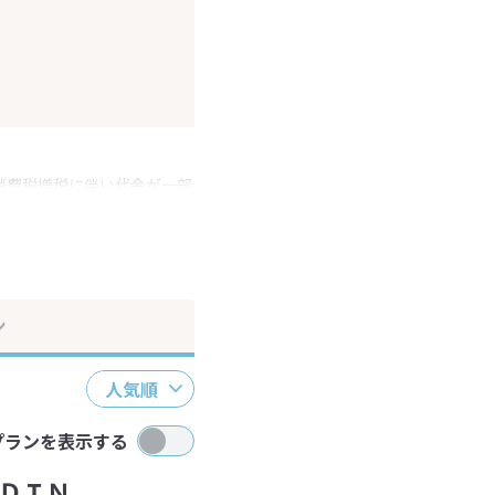
消費税増税に伴い代金が一部
ださい。
ン
人気順
プランを表示する
ＤＩＮ