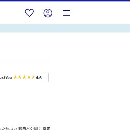
4.6
ustYou
れた県立水郷自然公園に指定