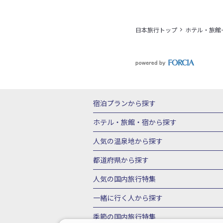
日本旅行トップ
ホテル・旅館
宿泊プランから探す
北海道
東北
青森県
岩手県
宮城
ホテル・旅館・宿
から探す
栃木県
群馬県
北陸
富山県
石川
北海道ホテル・旅館
青森県ホテ
人気の温泉地
から探す
三重県
近畿
滋賀県
京都府
大阪
山形県ホテル・旅館
福島県ホテル・旅
北海道
湯の川温泉(北海道)
定山渓温
都道府県から探す
岡山県
広島県
鳥取県
島根県
山
千葉県ホテル・旅館
茨城県ホテル・旅
川湯温泉(北海道)
層雲峡温泉(北海道)
北海道旅行・ツアー
東北
青
人気の国内旅行特集
石川県ホテル・旅館
福井県ホテル・旅
鳴子温泉(宮城)
秋保温泉(宮城)
飯坂
山形旅行・ツアー
福島旅行・ツアー
静岡県ホテル・旅館
岐阜県ホテル・旅
東京ディズニーリゾート®への旅
ユニ
一緒に行く人
から探す
鬼怒川温泉(栃木)
川治温泉(栃木)
湯
茨城旅行・ツアー
栃木旅行・ツアー
京都府ホテル・旅館
大阪府ホテル・旅
伊豆箱根
箱根湯本温泉(神奈川)
強羅
一人旅 国内版
家族・子連れ旅行 国内
季節の国内旅行特集
甲信越
山梨旅行・ツアー
新潟旅行・
徳島県ホテル・旅館
高知県ホテル・旅