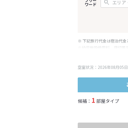
フリー
ワード
※ 下記旅行代金は宿泊代金
※幼児施設使用料、貸切風
変更となる場合がございま
※表示されている旅行代金
空室状況：2026年08月05日
1
候補：
部屋タイプ