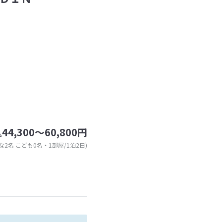
44,300～60,800円
込
な2名 こども0名・1部屋/1泊2日)