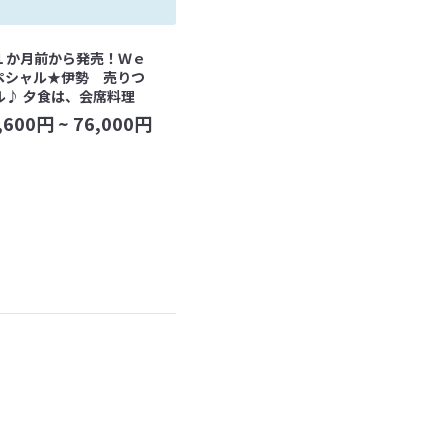
１か月前から発売！Ｗｅ
ペシャル★伊勢 売りつ
ル♪ 夕食は、会席料理
,600
円 ~
76,000
円