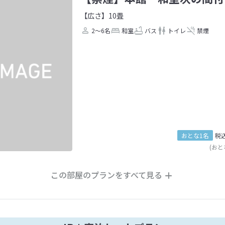
【広さ】10畳
2～6名
和室
バス
トイレ
禁煙
おとな1名
税
(おと
この部屋のプランをすべて見る