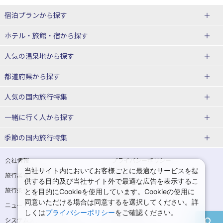
宿泊プランから探す
北海道
ホテル・旅館・宿
から探す
東北
北海道ホテル・旅館
人気の温泉地
から探す
青森県
岩手県
北海道
都道府県から探す
宮城県
秋田県
青森県ホテル・旅館
岩手県ホテル・旅館
湯の川温泉(北海道)
定山渓温泉(北海道)
人気の国内旅行特集
山形県
福島県
宮城県ホテル・旅館
秋田県ホテル・旅館
十勝川温泉(北海道)
阿寒湖温泉(北海道)
北海道旅行・ツアー
東京ディズニーリゾート®への旅
ユニバーサル・スタジオ・ジャパ
一緒に行く人
から探す
ンへの旅
関東
山形県ホテル・旅館
福島県ホテル・旅館
洞爺湖温泉(北海道)
川湯温泉(北海道)
東北
一人旅 国内版
家族・子連れ旅行 国内版
季節の国内旅行特集
温泉旅行
日帰り旅行
東京都
神奈川県
層雲峡温泉(北海道)
知床温泉(北海道)
青森旅行・ツアー
岩手旅行・ツアー
カップル・夫婦旅行 国内版
女子旅 国内版
桜・お花見特集
ゴールデンウィーク（GW）の国内
会社情報
プライバシーポリシー
旅行
当社サイト内においてお客様ごとに最適なサービスを提
埼玉県
千葉県
東京都ホテル・旅館
神奈川県ホテル・旅館
東北
旅行業登録票・約款
規約集
宮城旅行・ツアー
秋田旅行・ツアー
卒業旅行・学生旅行 国内版
供する目的及び当社サイト外で最適な広告を表示するこ
夏休み・お盆の国内旅行
7月の国内旅行
旅行条件書
商標について
とを目的にCookieを使用しています。Cookieの使用に
茨城県
栃木県
埼玉県ホテル・旅館
千葉県ホテル・旅館
花巻温泉(岩手)
蔵王温泉(山形)
山形旅行・ツアー
福島旅行・ツアー
同意いただける場合は同意するを選択してください。詳
ニュースリリース
採用情報
8月の国内旅行
9月の国内旅行
しくは
プライバシーポリシー
をご確認ください。
群馬県
茨城県ホテル・旅館
栃木県ホテル・旅館
かみのやま温泉(山形)
鳴子温泉(宮城)
関東
システムメンテナンスの
サイトマップ