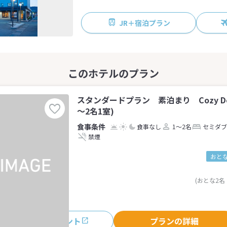
JR＋宿泊プラン
スタンダードプラン 素泊まり Cozy Dou
～2名1室)
食事なし
1～2名
セミダブ
禁煙
おとな
(おとな2名
おすすめポイント
プランの詳細