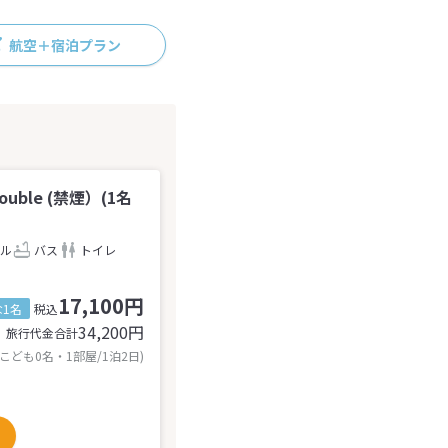
航空＋宿泊プラン
ble (禁煙）(1名
ル
バス
トイレ
17,100円
1名
税込
34,200
円
旅行代金合計
 こども0名・1部屋/1泊2日)