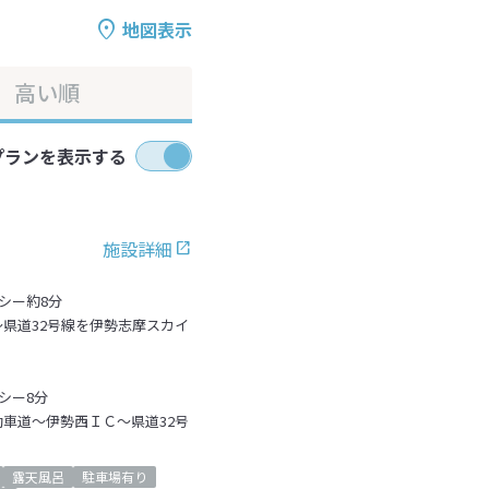
地図表示
高い順
プランを表示する
施設詳細
シー約8分
県道32号線を伊勢志摩スカイ
シー8分
車道～伊勢西ＩＣ～県道32号
露天風呂
駐車場有り