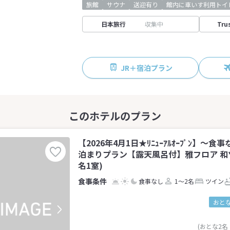
旅館
サウナ
送迎有り
館内に車いす利用トイ
日本旅行
収集中
Tru
JR＋宿泊プラン
【2026年4月1日★ﾘﾆｭｰｱﾙｵｰﾌﾟﾝ】～
泊まりプラン【露天風呂付】雅フロア 和ツイ
名1室)
食事なし
1～2名
ツイン
おとな
(おとな2名