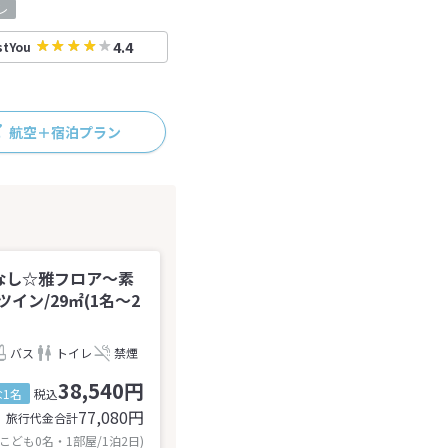
レ
4.4
stYou
航空＋宿泊プラン
食事なし☆雅フロア～素
ン/29㎡(1名～2
バス
トイレ
禁煙
38,540円
1名
税込
77,080
円
旅行代金合計
 こども0名・1部屋/1泊2日)