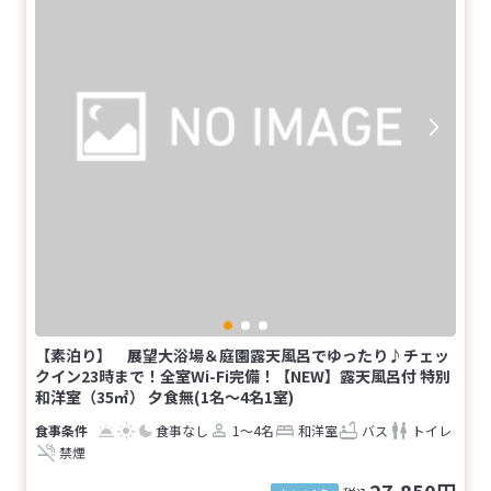
【素泊り】 展望大浴場＆庭園露天風呂でゆったり♪チェッ
クイン23時まで！全室Wi-Fi完備！【NEW】露天風呂付 特別
和洋室（35㎡） 夕食無(1名～4名1室)
食事なし
1～4名
和洋室
バス
トイレ
禁煙