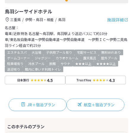
鳥羽シーサイドホテル
施設詳細
三重県
伊勢・鳥羽・相差
鳥羽
名古屋：
電車/近鉄特急 名古屋～鳥羽駅、鳥羽駅より送迎バスにて約10分
車/東名阪自動車道～伊勢自動車道～伊勢自動車道 ～伊勢ＩＣ～伊勢二見鳥
羽ライン経由で約25分
エステ＆スパ
大浴場
子供用プール有り
宅配サービス
無料WiFiあり
ゲームコーナー
ジャグジー
カラオケルーム
露天風呂
屋外プール
駐車場有り
冷水プール
旅館
サウナ
★★★以上
★★★★以上
送迎有り
館内に車いす利用トイレ
4.5
4.3
日本旅行
TrustYou
JR＋宿泊プラン
航空＋宿泊プラン