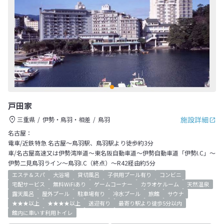
戸田家
施設詳細
三重県
伊勢・鳥羽・相差
鳥羽
名古屋：
電車/近鉄特急 名古屋～鳥羽駅、鳥羽駅より徒歩約3分
車/名古屋高速又は伊勢湾岸道～東名阪自動車道～伊勢自動車道「伊勢I.C」～
伊勢二見鳥羽ライン～鳥羽I.C（終点）～R42経由約5分
エステ＆スパ
大浴場
貸切風呂
子供用プール有り
コンビニ
宅配サービス
無料WiFiあり
ゲームコーナー
カラオケルーム
天然温泉
露天風呂
屋外プール
駐車場有り
冷水プール
旅館
サウナ
★★★以上
★★★★以上
送迎有り
最寄り駅より徒歩5分以内
館内に車いす利用トイレ