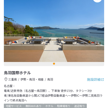
鳥羽国際ホテル
施設詳細
三重県
伊勢・鳥羽・相差
鳥羽
名古屋：
電車/近鉄特急（名古屋～鳥羽駅）、下車後 徒歩15分、タクシー3分
車/東名阪自動車道から関JCT経由伊勢自動車道へ～伊勢IC～伊勢二見鳥羽ラ
インで終点鳥羽へ
宅配サービス
無料WiFiあり
ホテル
駐車場有り
送迎有り