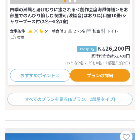
四季の潮風と湯けむりに癒される＜創作会席海風御膳＞をお
部屋でのんびり愉しむ喫煙可/波織音(はおりね)和室10畳/シ
ャワーブース付(2名～5名1室)
夕・朝食付き
2～5名
和室
トイレ
喫煙
26,200円
税込
おとな1名
旅行代金合計
52,400
円
(おとな2名 こども0名・1部屋/1泊2日)
おすすめポイント
プランの詳細
すべてのプランを見る
(6プラン、2部屋タイプ)