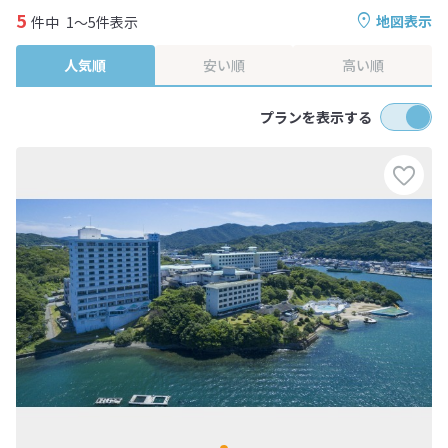
5
地図表示
件中
1～5件表示
人気順
安い順
高い順
プランを表示する