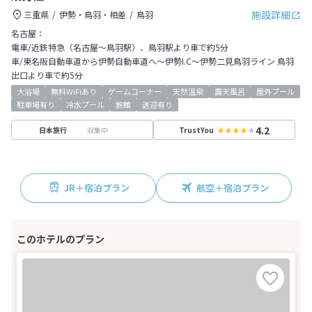
施設詳細
三重県
伊勢・鳥羽・相差
鳥羽
名古屋：
電車/近鉄特急（名古屋～鳥羽駅）、鳥羽駅より車で約5分
車/東名阪自動車道から伊勢自動車道へ～伊勢I.C～伊勢二見鳥羽ライン 鳥羽
出口より車で約5分
大浴場
無料WiFiあり
ゲームコーナー
天然温泉
露天風呂
屋外プール
駐車場有り
冷水プール
旅館
送迎有り
4.2
収集中
日本旅行
TrustYou
JR＋宿泊プラン
航空＋宿泊プラン