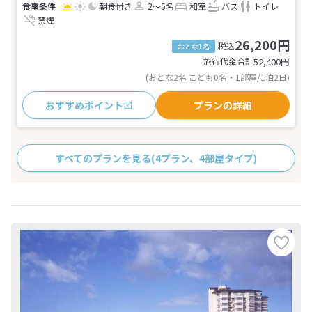
朝食付き
2～5名
和室
バス
トイレ
禁煙
26,200円
税込
おとな1名
旅行代金合計
52,400
円
(おとな2名 こども0名・1部屋/1泊2日)
おすすめポイント
プランの詳細
すべてのプランを見る
(4プラン、4部屋タイプ)