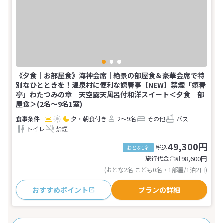
《夕食｜お部屋食》海神会席｜絶景の部屋食＆豪華会席で特
別なひとときを！温泉村に便利な嬉春亭【NEW】禁煙「嬉春
亭」わたつみの章 天空露天風呂付和洋スイート＜夕食｜部
屋食＞(2名～9名1室)
夕・朝食付き
2～9名
その他
バス
トイレ
禁煙
49,300円
税込
おとな1名
旅行代金合計
98,600
円
(おとな2名 こども0名・1部屋/1泊2日)
おすすめポイント
プランの詳細