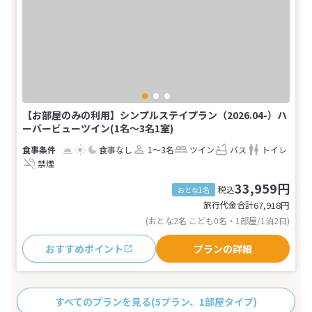
【お部屋のみの利用】シンプルステイプラン（2026.04-）ハ
ーバービューツイン(1名～3名1室)
食事なし
1～3名
ツイン
バス
トイレ
禁煙
33,959円
税込
おとな1名
旅行代金合計
67,918
円
(おとな2名 こども0名・1部屋/1泊2日)
おすすめポイント
プランの詳細
すべてのプランを見る
(5プラン、1部屋タイプ)