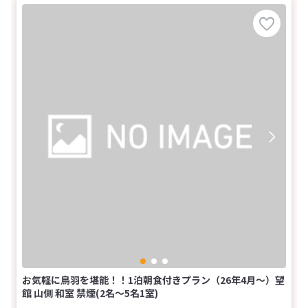
お気軽に鳥羽を堪能！！1泊朝食付きプラン（26年4月～）望
館 山側 和室 禁煙(2名～5名1室)