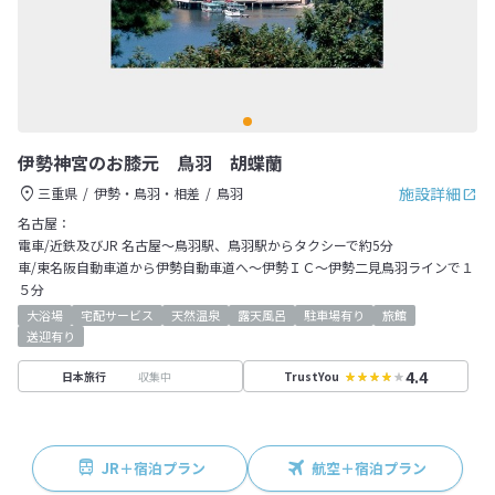
伊勢神宮のお膝元 鳥羽 胡蝶蘭
施設詳細
三重県
伊勢・鳥羽・相差
鳥羽
名古屋：
電車/近鉄及びJR 名古屋～鳥羽駅、鳥羽駅からタクシーで約5分
車/東名阪自動車道から伊勢自動車道へ～伊勢ＩＣ～伊勢二見鳥羽ラインで１
５分
大浴場
宅配サービス
天然温泉
露天風呂
駐車場有り
旅館
送迎有り
4.4
収集中
日本旅行
TrustYou
JR＋宿泊プラン
航空＋宿泊プラン