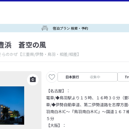
宿泊プラン 検索・予約
豊浜 蒼空の風
そらのかぜ
【三重県/伊勢・鳥羽・相差/相差】
日本旅行
収集中
Tr
【名古屋】：
電車/◆鳥羽駅より１５時、１６時３０分（要
車/◆伊勢自動車道、第二伊勢道路を志摩方面
羽南白木IC～『鳥羽南白木IC』～国道１６
５分
【大阪】：