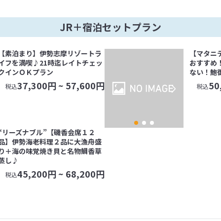
JR＋宿泊セットプラン
【素泊まり】伊勢志摩リゾートラ
【マタニ
イフを満喫♪21時迄レイトチェッ
おすすめ
クインＯＫプラン
ない！鮑
37,300
円 ~
57,600
円
50
税込
税込
“リーズナブル”【磯香会席１２
品】伊勢海老料理２品に大漁舟盛
り＋海の味覚焼き貝と名物鯛香草
蒸し♪
45,200
円 ~
68,200
円
税込