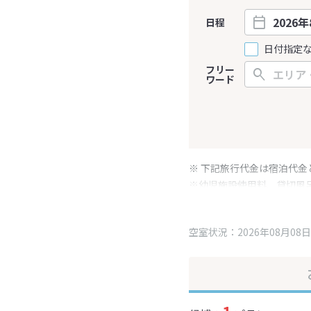
日程
日付指定
フリー
ワード
※ 下記旅行代金は宿泊代金
※幼児施設使用料、貸切風
変更となる場合がございま
※表示されている旅行代金
空室状況：2026年08月08日