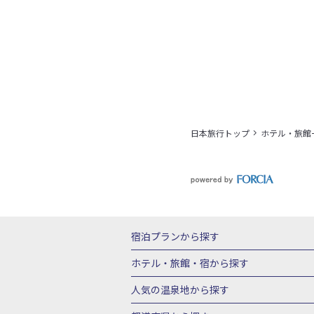
日本旅行トップ
ホテル・旅館
宿泊プランから探す
北海道
東北
青森県
岩手県
宮城
ホテル・旅館・宿
から探す
栃木県
群馬県
北陸
富山県
石川
北海道ホテル・旅館
青森県ホテ
人気の温泉地
から探す
三重県
近畿
滋賀県
京都府
大阪
山形県ホテル・旅館
福島県ホテル・旅
北海道
湯の川温泉(北海道)
定山渓温