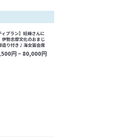
ティプラン】妊婦さんに
！伊勢志摩文化のおまじ
御造り付き♪海女笛会席
,500
円 ~
80,000
円