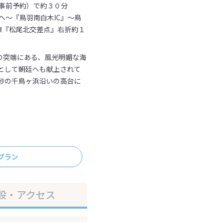
事前予約）で約３０分
へ～『鳥羽南白木IC』～鳥
７線『松尾北交差点』右折約１
の突端にある、風光明媚な海
として朝廷へも献上されて
砂の千鳥ヶ浜沿いの高台に
プラン
設・アクセス