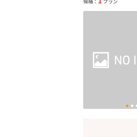
1
候補：
プラン