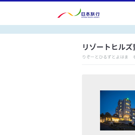
リゾートヒルズ
りぞーとひるずとよはま 