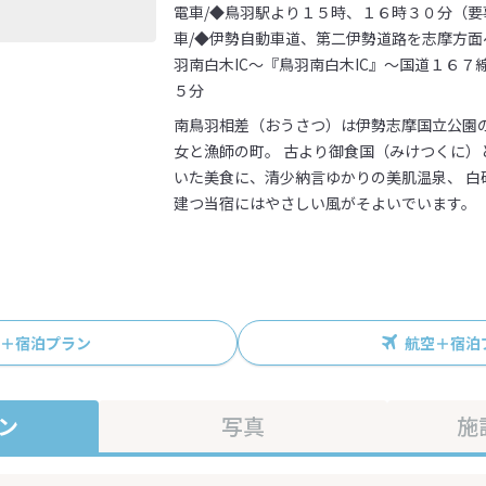
電車/◆鳥羽駅より１５時、１６時３０分（要
車/◆伊勢自動車道、第二伊勢道路を志摩方面
羽南白木IC～『鳥羽南白木IC』～国道１６
５分
南鳥羽相差（おうさつ）は伊勢志摩国立公園
女と漁師の町。 古より御食国（みけつくに）
いた美食に、清少納言ゆかりの美肌温泉、 白
建つ当宿にはやさしい風がそよいでいます。
R＋宿泊プラン
航空＋宿泊
ン
写真
施