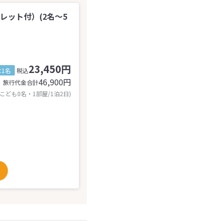
レット付）(2名～5
23,450円
1名
税込
46,900
円
旅行代金合計
 こども0名・1部屋/1泊2日)