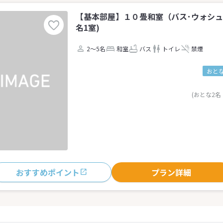
【基本部屋】１０畳和室（バス･ウォシュ
名1室)
2～5名
和室
バス
トイレ
禁煙
おとな
(おとな2名
おすすめポイント
プラン詳細