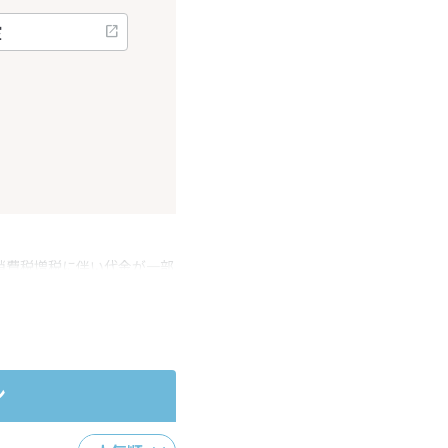
消費税増税に伴い代金が一部
ださい。
ン