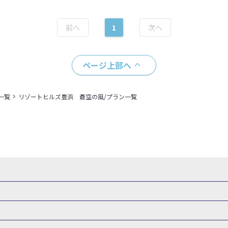
1
ページ上部へ
一覧
リゾートヒルズ豊浜 蒼空の風/プラン一覧
県
秋田県
山形県
福島県
関東
東京都
神奈川県
埼玉県
県
福井県
甲信越
山梨県
新潟県
長野県
東海
静岡県
ル・旅館
岩手県ホテル・旅館
宮城県ホテル・旅館
秋田県ホテル
府
兵庫県
奈良県
和歌山県
四国
徳島県
高知県
香川県
館
東京都ホテル・旅館
神奈川県ホテル・旅館
埼玉県ホテ
泉(北海道)
十勝川温泉(北海道)
阿寒湖温泉(北海道)
洞爺湖温泉(