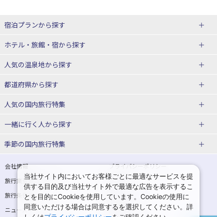
宿泊プランから探す
北海道
ホテル・旅館・宿
から探す
東北
北海道ホテル・旅館
人気の温泉地
から探す
青森県
岩手県
北海道
都道府県から探す
宮城県
秋田県
青森県ホテル・旅館
岩手県ホテル・旅館
湯の川温泉(北海道)
定山渓温泉(北海道)
人気の国内旅行特集
山形県
福島県
宮城県ホテル・旅館
秋田県ホテル・旅館
十勝川温泉(北海道)
阿寒湖温泉(北海道)
北海道旅行・ツアー
東京ディズニーリゾート®への旅
ユニバーサル・スタジオ・ジャパ
一緒に行く人
から探す
ンへの旅
関東
山形県ホテル・旅館
福島県ホテル・旅館
洞爺湖温泉(北海道)
川湯温泉(北海道)
東北
一人旅 国内版
家族・子連れ旅行 国内版
季節の国内旅行特集
温泉旅行
日帰り旅行
東京都
神奈川県
層雲峡温泉(北海道)
知床温泉(北海道)
青森旅行・ツアー
岩手旅行・ツアー
カップル・夫婦旅行 国内版
女子旅 国内版
桜・お花見特集
ゴールデンウィーク（GW）の国内
会社情報
プライバシーポリシー
旅行
当社サイト内においてお客様ごとに最適なサービスを提
埼玉県
千葉県
東京都ホテル・旅館
神奈川県ホテル・旅館
東北
旅行業登録票・約款
規約集
宮城旅行・ツアー
秋田旅行・ツアー
卒業旅行・学生旅行 国内版
供する目的及び当社サイト外で最適な広告を表示するこ
夏休み・お盆の国内旅行
7月の国内旅行
旅行条件書
商標について
とを目的にCookieを使用しています。Cookieの使用に
茨城県
栃木県
埼玉県ホテル・旅館
千葉県ホテル・旅館
花巻温泉(岩手)
蔵王温泉(山形)
山形旅行・ツアー
福島旅行・ツアー
同意いただける場合は同意するを選択してください。詳
ニュースリリース
採用情報
8月の国内旅行
9月の国内旅行
しくは
プライバシーポリシー
をご確認ください。