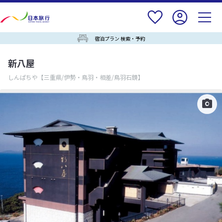
宿泊プラン 検索・予約
新八屋
しんぱちや
【三重県/伊勢・鳥羽・相差/鳥羽石鏡】