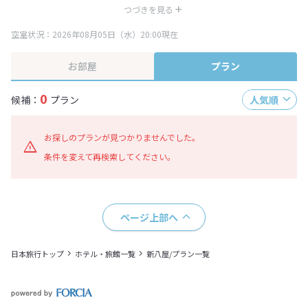
み表記となりますが、消費税増税に伴い代金が一部変更となる場合がござい
つづきを見る
ます。
空室状況：2026年08月05日（水）20:00現在
※表示されている旅行代金・プラン内容は一定時間ごとに更新されます。最
終確認画面でご確認ください。
お部屋
プラン
0
候補：
プラン
人気順
お探しのプランが見つかりませんでした。
条件を変えて再検索してください。
ページ上部へ
日本旅行トップ
ホテル・旅館一覧
新八屋/プラン一覧