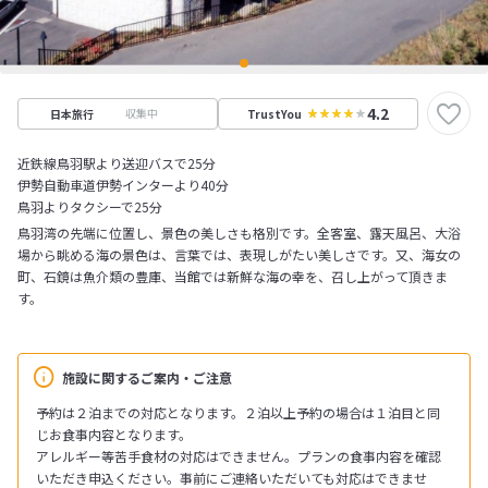
4.2
収集中
日本旅行
TrustYou
近鉄線鳥羽駅より送迎バスで25分
伊勢自動車道伊勢インターより40分
鳥羽よりタクシーで25分
鳥羽湾の先端に位置し、景色の美しさも格別です。全客室、露天風呂、大浴
場から眺める海の景色は、言葉では、表現しがたい美しさです。又、海女の
町、石鏡は魚介類の豊庫、当館では新鮮な海の幸を、召し上がって頂きま
す。
施設に関するご案内・ご注意
予約は２泊までの対応となります。２泊以上予約の場合は１泊目と同
じお食事内容となります。
アレルギー等苦手食材の対応はできません。プランの食事内容を確認
いただき申込ください。事前にご連絡いただいても対応はできませ