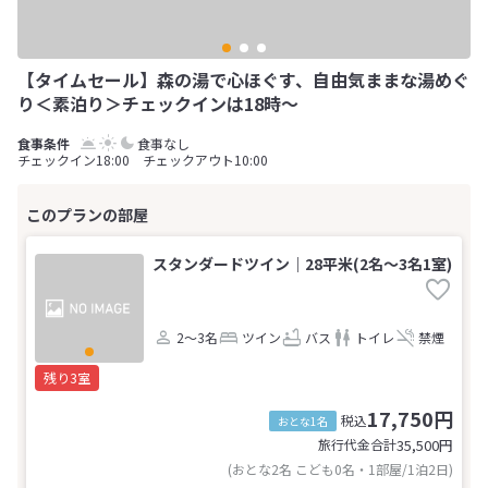
【タイムセール】森の湯で心ほぐす、自由気ままな湯めぐ
り＜素泊り＞チェックインは18時～
食事なし
チェックイン18:00 チェックアウト10:00
スタンダードツイン｜28平米(2名～3名1室)
2～3名
ツイン
バス
トイレ
禁煙
残り3室
17,750円
税込
おとな1名
旅行代金合計
35,500
円
(おとな2名 こども0名・1部屋/1泊2日)