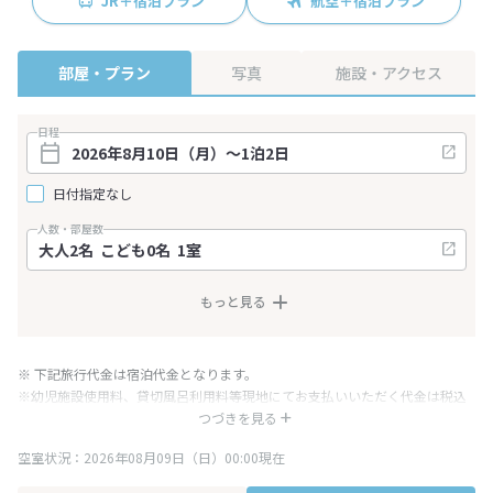
JR＋宿泊プラン
航空＋宿泊プラン
部屋・プラン
写真
施設・アクセス
日程
日付指定なし
人数・部屋数
もっと見る
※ 下記旅行代金は宿泊代金となります。
※幼児施設使用料、貸切風呂利用料等現地にてお支払いいただく代金は税込
み表記となりますが、消費税増税に伴い代金が一部変更となる場合がござい
つづきを見る
ます。
空室状況：2026年08月09日（日）00:00現在
※表示されている旅行代金・プラン内容は一定時間ごとに更新されます。最
終確認画面でご確認ください。