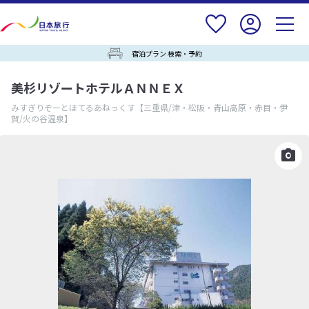
宿泊プラン 検索・予約
美杉リゾートホテルＡＮＮＥＸ
みすぎりぞーとほてるあねっくす
【三重県/津・松阪・青山高原・赤目・伊
賀/火の谷温泉】