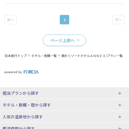
1
ページ上部へ
日本旅行トップ
ホテル・旅館一覧
美杉リゾートホテルＡＮＮＥＸ/プラン一覧
宿泊プランから探す
北海道
ホテル・旅館・宿
から探す
東北
北海道ホテル・旅館
人気の温泉地
から探す
青森県
岩手県
北海道
都道府県から探す