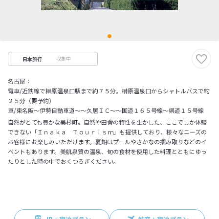
収集中
日本旅行
名古屋：
電車/近鉄線で榊原温泉口駅まで約７５分。榊原温泉口からシャトルバスで約
２５分（要予約）
車/東名阪～伊勢自動車道～～久居ＩＣ～～国道１６５号線～県道１５号線
自然がとても豊かな美杉町。自然や田舎の特性を生かした、ここでしか体験
できない「Ｉｎａｋａ Ｔｏｕｒｉｓｍ」も提供しており、様々なニーズの
お客様にお楽しみいただけます。夏期はプールやさかなの掴み取りなどのイ
ベントもあります。美肌泉質の温泉、旬の食材を使用した料理とともにゆっ
たりとした時の中でおくつろぎください。