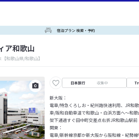
宿泊プラン 検索・予約
ィア和歌山
ま
【和歌山県/和歌山】
日本旅行
収集中
Tr
新大阪：
電車/特急くろしお・紀州路快速利用、JR和
車/阪和自動車道で和歌山・白浜方面へ～和歌山
架下通過すぐ田中町交差点右折JR和歌山駅前
関東：
電車/新幹線京都か新大阪から阪和線・紀勢線