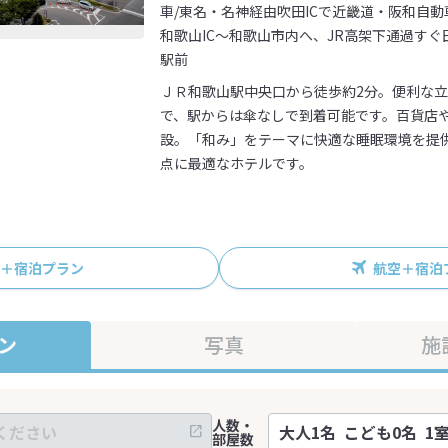
車/東名・名神経由吹田ICで近畿道・阪和自
和歌山IC～和歌山市内へ、JR高架下通過すぐ
駅前
ＪＲ和歌山駅中央口から徒歩約2分。便利な
で、駅からは傘なしで到着可能です。百貨店
設。「和み」をテーマに快適な睡眠環境を提
点に最適なホテルです。
R＋宿泊プラン
航空＋宿泊
ン
写真
施
人数・
部屋数