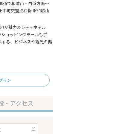
動車道で和歌山・白浜方面～
田中町交差点右折JR和歌山
立地が魅力のシティホテル
やショッピングモールも併
供する、ビジネスや観光の拠
プラン
設・アクセス