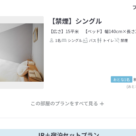
【禁煙】シングル
【広さ】15平米
【ベッド】幅140cm×長さ2
1名
シングル
バス
トイレ
禁煙
おとな1名
(おと
この部屋のプランをすべて見る
JR＋宿泊セットプラン