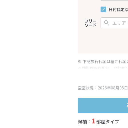
日付指定
フリー
ワード
※ 下記旅行代金は宿泊代金
※幼児施設使用料、貸切風
変更となる場合がございま
※表示されている旅行代金
空室状況：2026年08月05日
1
候補：
部屋タイプ