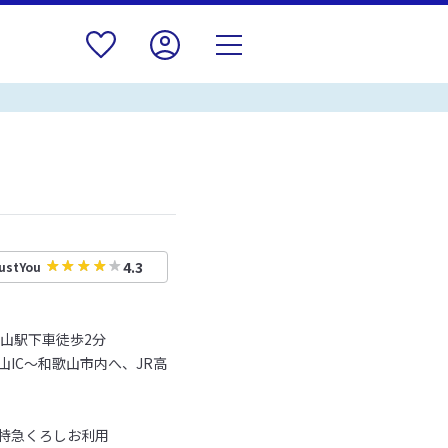
4.3
ustYou
歌山駅下車徒歩2分
IC～和歌山市内へ、JR高
特急くろしお利用