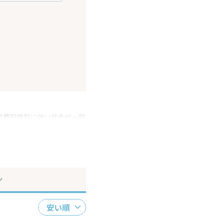
消費税増税に伴い代金が一部
ださい。
ン
安い順