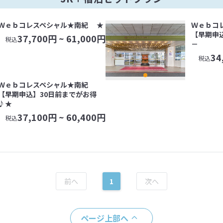
Ｗｅｂコレスペシャル★南紀 ★
Ｗｅｂコ
【早期申
37,700
円 ~
61,000
円
税込
－
34
税込
Ｗｅｂコレスペシャル★南紀
【早期申込】30日前までがお得
♪★
37,100
円 ~
60,400
円
税込
1
ページ上部へ