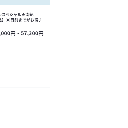
レスペシャル★南紀
込】30日前までがお得♪
,000
円 ~
57,300
円