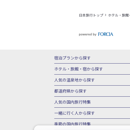
日本旅行トップ
ホテル・旅館
宿泊プランから探す
北海道
東北
青森県
岩手県
宮城
ホテル・旅館・宿
から探す
栃木県
群馬県
北陸
富山県
石川
北海道ホテル・旅館
青森県ホテ
人気の温泉地
から探す
三重県
近畿
滋賀県
京都府
大阪
山形県ホテル・旅館
福島県ホテル・旅
北海道
湯の川温泉(北海道)
定山渓温
都道府県から探す
岡山県
広島県
鳥取県
島根県
山
千葉県ホテル・旅館
茨城県ホテル・旅
川湯温泉(北海道)
層雲峡温泉(北海道)
北海道旅行・ツアー
東北
青
人気の国内旅行特集
石川県ホテル・旅館
福井県ホテル・旅
鳴子温泉(宮城)
秋保温泉(宮城)
飯坂
山形旅行・ツアー
福島旅行・ツアー
静岡県ホテル・旅館
岐阜県ホテル・旅
東京ディズニーリゾート®への旅
ユニ
一緒に行く人
から探す
鬼怒川温泉(栃木)
川治温泉(栃木)
湯
茨城旅行・ツアー
栃木旅行・ツアー
京都府ホテル・旅館
大阪府ホテル・旅
伊豆箱根
箱根湯本温泉(神奈川)
強羅
一人旅 国内版
家族・子連れ旅行 国内
季節の国内旅行特集
甲信越
山梨旅行・ツアー
新潟旅行・
徳島県ホテル・旅館
高知県ホテル・旅