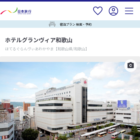
宿泊プラン 検索・予約
ホテルグランヴィア和歌山
ほてるぐらんヴぃあわかやま
【和歌山県/和歌山】