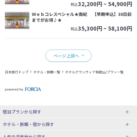
32,200
円 ~
54,900
円
税込
Ｗｅｂコレスペシャル★南紀 【早期申込】30日前
までがお得♪★
35,300
円 ~
58,100
円
税込
ページ上部へ
日本旅行トップ
ホテル・旅館一覧
ホテルグランヴィア和歌山/プラン一覧
宿泊プランから探す
北海道
ホテル・旅館・宿
から探す
東北
北海道ホテル・旅館
人気の温泉地
から探す