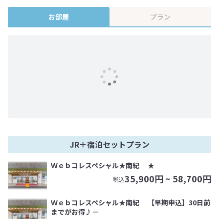
終確認画面でご確認ください。
お部屋
プラン
JR＋宿泊セットプラン
Ｗｅｂコレスペシャル★南紀 ★
35,900
円 ~
58,700
円
税込
Ｗｅｂコレスペシャル★南紀 【早期申込】30日前
までがお得♪－