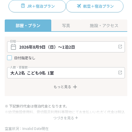
JR＋宿泊プラン
航空＋宿泊プラン
部屋・プラン
写真
施設・アクセス
日程
日付指定なし
人数・部屋数
もっと見る
※ 下記旅行代金は宿泊代金となります。
※幼児施設使用料、貸切風呂利用料等現地にてお支払いいただく代金は税込
み表記となりますが、消費税増税に伴い代金が一部変更となる場合がござい
つづきを見る
ます。
空室状況：Invalid Date現在
※表示されている旅行代金・プラン内容は一定時間ごとに更新されます。最