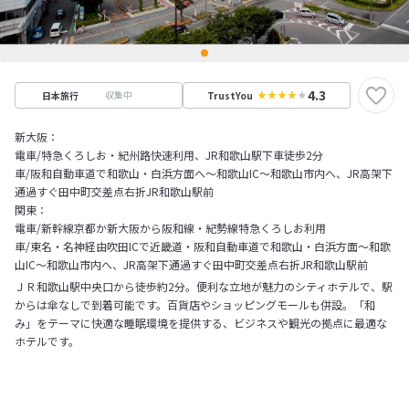
4.3
収集中
日本旅行
TrustYou
新大阪：
電車/特急くろしお・紀州路快速利用、JR和歌山駅下車徒歩2分
車/阪和自動車道で和歌山・白浜方面へ～和歌山IC～和歌山市内へ、JR高架下
通過すぐ田中町交差点右折JR和歌山駅前
関東：
電車/新幹線京都か新大阪から阪和線・紀勢線特急くろしお利用
車/東名・名神経由吹田ICで近畿道・阪和自動車道で和歌山・白浜方面～和歌
山IC～和歌山市内へ、JR高架下通過すぐ田中町交差点右折JR和歌山駅前
ＪＲ和歌山駅中央口から徒歩約2分。便利な立地が魅力のシティホテルで、駅
からは傘なしで到着可能です。百貨店やショッピングモールも併設。「和
み」をテーマに快適な睡眠環境を提供する、ビジネスや観光の拠点に最適な
ホテルです。