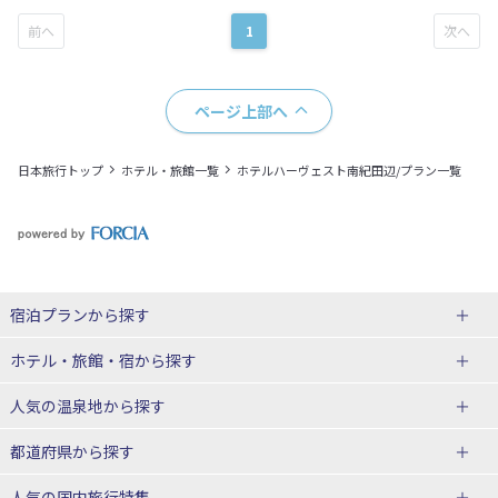
1
ページ上部へ
日本旅行トップ
ホテル・旅館一覧
ホテルハーヴェスト南紀田辺/プラン一覧
宿泊プランから探す
北海道
ホテル・旅館・宿
から探す
東北
北海道ホテル・旅館
人気の温泉地
から探す
青森県
岩手県
北海道
都道府県から探す
宮城県
秋田県
青森県ホテル・旅館
岩手県ホテル・旅館
湯の川温泉(北海道)
定山渓温泉(北海道)
人気の国内旅行特集