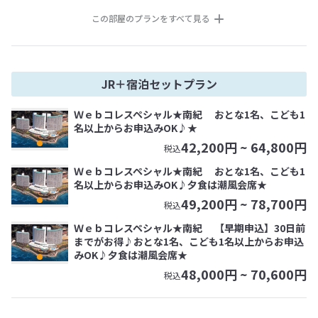
この部屋のプランをすべて見る
JR＋宿泊セットプラン
Ｗｅｂコレスペシャル★南紀 おとな1名、こども1
名以上からお申込みOK♪★
42,200
円 ~
64,800
円
税込
Ｗｅｂコレスペシャル★南紀 おとな1名、こども1
名以上からお申込みOK♪夕食は潮風会席★
49,200
円 ~
78,700
円
税込
Ｗｅｂコレスペシャル★南紀 【早期申込】30日前
までがお得♪おとな1名、こども1名以上からお申込
みOK♪夕食は潮風会席★
48,000
円 ~
70,600
円
税込