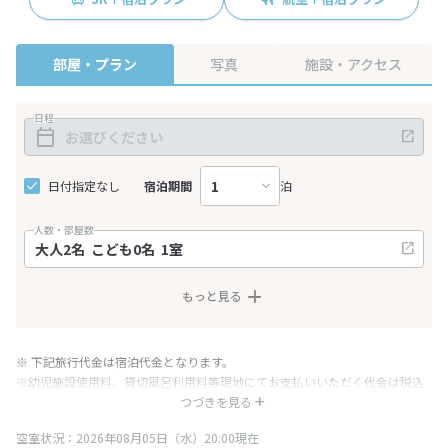
部屋・プラン
写真
施設・アクセス
日程
日付指定なし
宿泊期間
泊
人数・部屋数
もっと見る
※ 下記旅行代金は宿泊代金となります。
※幼児施設使用料、貸切風呂利用料等現地にてお支払いいただく代金は税込
み表記となりますが、消費税増税に伴い代金が一部変更となる場合がござい
つづきを見る
ます。
空室状況：2026年08月05日（水）20:00現在
※表示されている旅行代金・プラン内容は一定時間ごとに更新されます。最