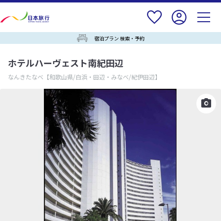
宿泊プラン 検索・予約
ホテルハーヴェスト南紀田辺
なんきたなべ
【和歌山県/白浜・田辺・みなべ/紀伊田辺】