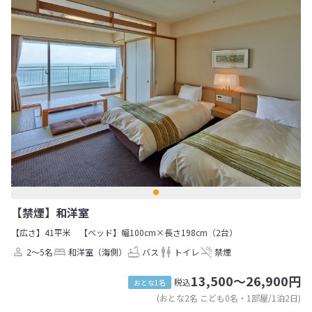
【禁煙】和洋室
【広さ】41平米
【ベッド】幅100cm×長さ198cm（2台）
2～5名
和洋室（海側）
バス
トイレ
禁煙
13,500～26,900円
税込
おとな1名
(おとな2名 こども0名・1部屋/1泊2日)