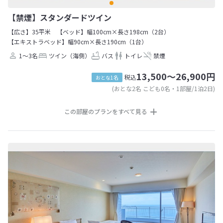
【禁煙】スタンダードツイン
【広さ】35平米
【ベッド】幅100cm×長さ198cm（2台）
【エキストラベッド】幅90cm×長さ190cm（1台）
1～3名
ツイン（海側）
バス
トイレ
禁煙
13,500～26,900円
税込
おとな1名
(おとな2名 こども0名・1部屋/1泊2日)
この部屋のプランをすべて見る