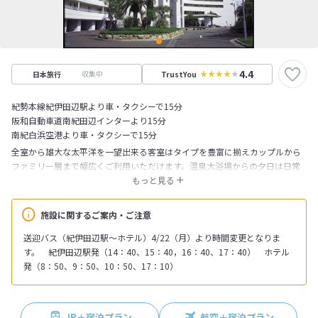
4.4
収集中
日本旅行
TrustYou
紀勢本線紀伊田辺駅より車・タクシーで15分
阪和自動車道南紀田辺インターより15分
南紀白浜空港より車・タクシーで15分
全室から雄大な太平洋を一望出来る客室はタイプを豊富に揃えカップルから
ファミリー層まで幅広くご利用いただけます。温泉大浴場からの夕日は日常
を忘れさせてくれ滑りのあるお湯はお肌をスベスベにしてくれます。世界遺
もっと見る
産の道「熊野古道」とスペインの「サンティアゴ・デ・コンポステーラ」と
の繋がりを店内のデザインに用いた、レストランTHE DINING「IRODORI」
施設に関するご案内・ご注意
では「食の聖地巡礼」をコンセプトに和食の炭火料理やスペインにちなんだ
お料理をお楽しみ下さい。プール・フィットネスルーム・エステルーム・パ
送迎バス（紀伊田辺駅～ホテル）4/22（月）より時間変更となりま
ターゴルフ等設備も充実しています。
す。 紀伊田辺駅発（14：40、15：40，16：40、17：40） ホテル
発（8：50、9：50、10：50、17：10）
JR＋宿泊プラン
航空＋宿泊プラン