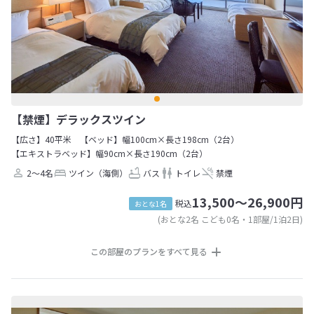
【禁煙】デラックスツイン
【広さ】40平米
【ベッド】幅100cm×長さ198cm（2台）
【エキストラベッド】幅90cm×長さ190cm（2台）
2～4名
ツイン（海側）
バス
トイレ
禁煙
13,500～26,900円
税込
おとな1名
(おとな2名 こども0名・1部屋/1泊2日)
この部屋のプランをすべて見る