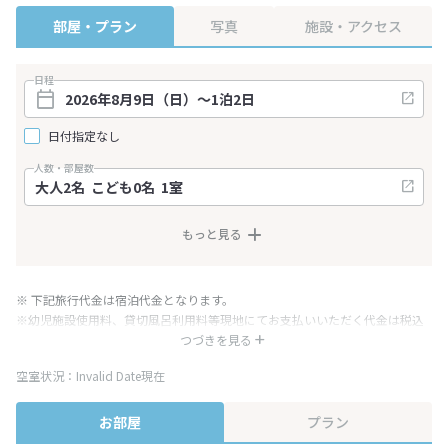
部屋・プラン
写真
施設・アクセス
日程
日付指定なし
人数・部屋数
もっと見る
※ 下記旅行代金は宿泊代金となります。
※幼児施設使用料、貸切風呂利用料等現地にてお支払いいただく代金は税込
み表記となりますが、消費税増税に伴い代金が一部変更となる場合がござい
つづきを見る
ます。
空室状況：Invalid Date現在
※表示されている旅行代金・プラン内容は一定時間ごとに更新されます。最
終確認画面でご確認ください。
お部屋
プラン