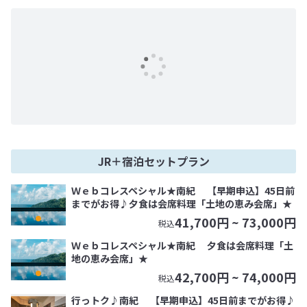
JR＋宿泊セットプラン
Ｗｅｂコレスペシャル★南紀 【早期申込】45日前
までがお得♪夕食は会席料理「土地の恵み会席」★
41,700
円 ~
73,000
円
税込
Ｗｅｂコレスペシャル★南紀 夕食は会席料理「土
地の恵み会席」★
42,700
円 ~
74,000
円
税込
行っトク♪南紀 【早期申込】45日前までがお得♪