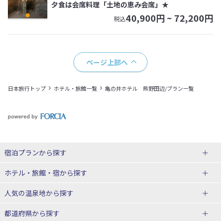
夕食は会席料理「土地の恵み会席」★
40,900
円 ~
72,200
円
税込
ページ上部へ
日本旅行トップ
ホテル・旅館一覧
亀の井ホテル 熊野田辺/プラン一覧
宿泊プランから探す
北海道
ホテル・旅館・宿
から探す
東北
北海道ホテル・旅館
人気の温泉地
から探す
青森県
岩手県
北海道
都道府県から探す