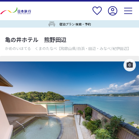
宿泊プラン 検索・予約
亀の井ホテル 熊野田辺
かめのいほてる くまのたなべ
【和歌山県/白浜・田辺・みなべ/紀伊田辺】