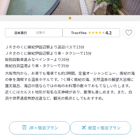
4.2
収集中
日本旅行
TrustYou
ＪＲきのくに線紀伊田辺駅より送迎バスで15分
ＪＲきのくに線紀伊田辺駅より車・タクシーで15分
阪和自動車道みなべインターより20分
南紀白浜空港より車・タクシーで35分
大阪市内から、お車でも電車でも約2時間。全室オーシャンビュー、南紀の海
の幸を満喫する温泉ホテルです。?く輝く南紀の海、天然温泉の展望大浴場に
露天風呂、海辺の宿ならではの旬のお料理の数々でおもてなしいたします。
近くにはカルスト地形が有名な天神崎があり、散策も楽しめます。また、白
浜や世界遺産熊野古道など、観光の拠点としてもおすすめ。
JR＋宿泊プラン
航空＋宿泊プラン