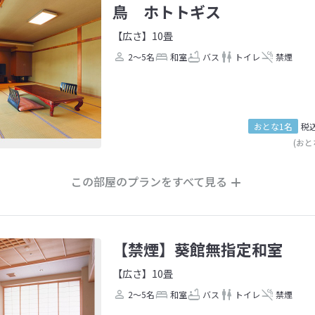
鳥 ホトトギス
【広さ】10畳
2～5名
和室
バス
トイレ
禁煙
おとな1名
税
(おと
この部屋のプランをすべて見る
【禁煙】葵館無指定和室
【広さ】10畳
2～5名
和室
バス
トイレ
禁煙