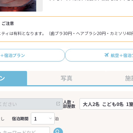
・ご注意
アメニティは有料となります。（歯ブラ30円・ヘアブラシ20円・カミソリ40
R＋宿泊プラン
航空＋宿泊
ン
写真
施
人数・
部屋数
なし
宿泊期間
泊