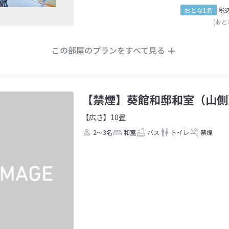
おとな1名
税
(おと
この部屋のプランをすべて見る
【禁煙】葵館和邸和室（山側
【広さ】10畳
2～3名
和室
バス
トイレ
禁煙