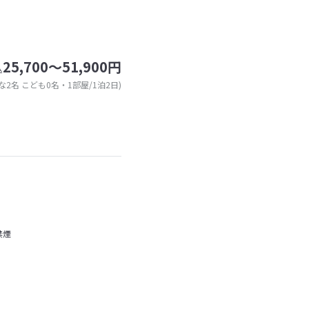
25,700～51,900円
込
な2名 こども0名・1部屋/1泊2日)
禁煙