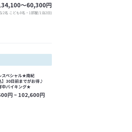
34,100～60,300円
込
な2名 こども0名・1部屋/1泊2日)
レスペシャル★南紀
込】30日前までがお得♪
洋中バイキング★
600
円 ~
102,600
円