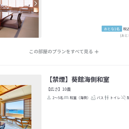
おとな1名
税
(おと
この部屋のプランをすべて見る
【禁煙】葵館海側和室
【広さ】10畳
2～5名
和室（海側）
バス
トイレ