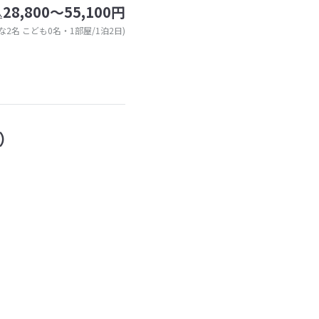
28,800～55,100円
込
な2名 こども0名・1部屋/1泊2日)
）