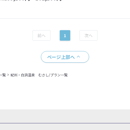
1
ページ上部へ
一覧
紀州・白浜温泉 むさし/プラン一覧
県
秋田県
山形県
福島県
関東
東京都
神奈川県
埼玉県