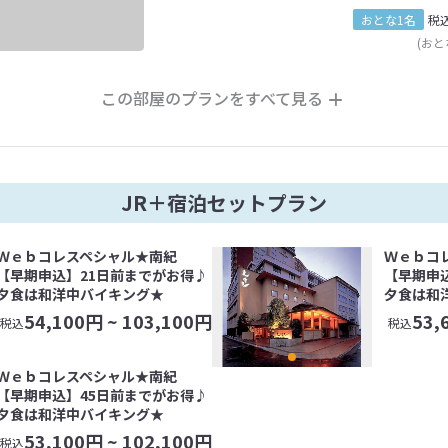
おとな1名
税
(おと
この部屋のプランをすべて見る
JR＋宿泊セットプラン
Ｗｅｂコレスペシャル★南紀
Ｗｅｂコ
【早期申込】21日前までがお得♪
【早期申
夕食は和洋中バイキング★
夕食は和
54,100
円 ~
103,100
円
53,
税込
税込
Ｗｅｂコレスペシャル★南紀
【早期申込】45日前までがお得♪
夕食は和洋中バイキング★
53,100
円 ~
102,100
円
税込