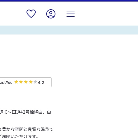
4.2
ustYou
IC～国道42号線経由、白
り豊かな空間と良質な温泉で
ご満喫いただけます。