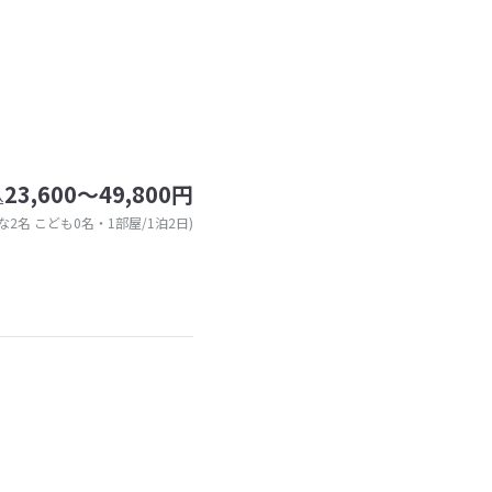
23,600～49,800円
込
な2名 こども0名・1部屋/1泊2日)