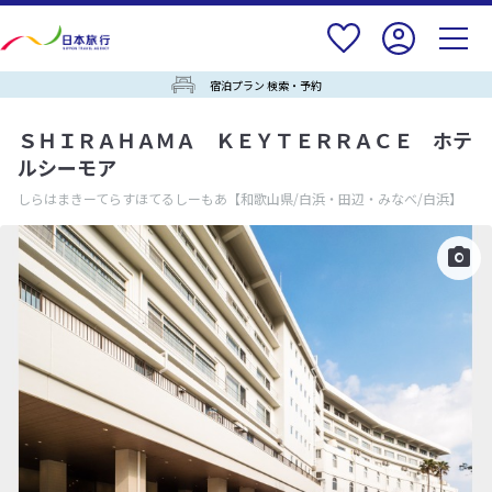
宿泊プラン 検索・予約
ＳＨＩＲＡＨＡＭＡ ＫＥＹＴＥＲＲＡＣＥ ホテ
ルシーモア
しらはまきーてらすほてるしーもあ
【和歌山県/白浜・田辺・みなべ/白浜】