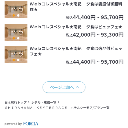
Ｗｅｂコレスペシャル★南紀 夕食は姿盛付御膳料
理★
44,400
円 ~
95,700
円
税込
Ｗｅｂコレスペシャル★南紀 夕食はビュッフェ★
42,000
円 ~
93,300
円
税込
Ｗｅｂコレスペシャル★南紀 夕食は逸品付ビュッ
フェ★
44,400
円 ~
95,700
円
税込
ページ上部へ
日本旅行トップ
ホテル・旅館一覧
ＳＨＩＲＡＨＡＭＡ ＫＥＹＴＥＲＲＡＣＥ ホテルシーモア/プラン一覧