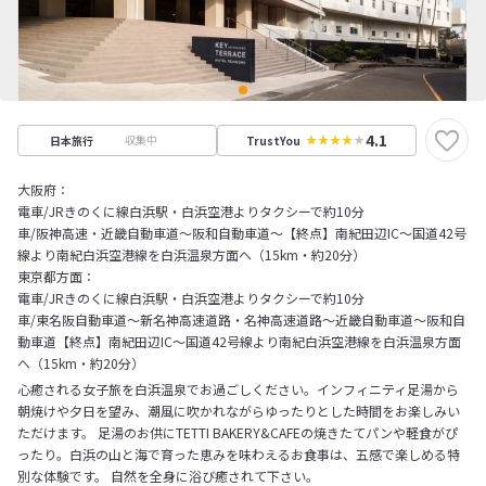
4.1
収集中
日本旅行
TrustYou
大阪府：
電車/JRきのくに線白浜駅・白浜空港よりタクシーで約10分
車/阪神高速・近畿自動車道～阪和自動車道～【終点】南紀田辺IC～国道42号
線より南紀白浜空港線を白浜温泉方面へ（15km・約20分）
東京都方面：
電車/JRきのくに線白浜駅・白浜空港よりタクシーで約10分
車/東名阪自動車道～新名神高速道路・名神高速道路～近畿自動車道～阪和自
動車道【終点】南紀田辺IC～国道42号線より南紀白浜空港線を白浜温泉方面
へ（15km・約20分）
心癒される女子旅を白浜温泉でお過ごしください。インフィニティ足湯から
朝焼けや夕日を望み、潮風に吹かれながらゆったりとした時間をお楽しみい
ただけます。 足湯のお供にTETTI BAKERY&CAFEの焼きたてパンや軽食がぴ
ったり。白浜の山と海で育った恵みを味わえるお食事は、五感で楽しめる特
別な体験です。 自然を全身に浴び癒されて下さい。