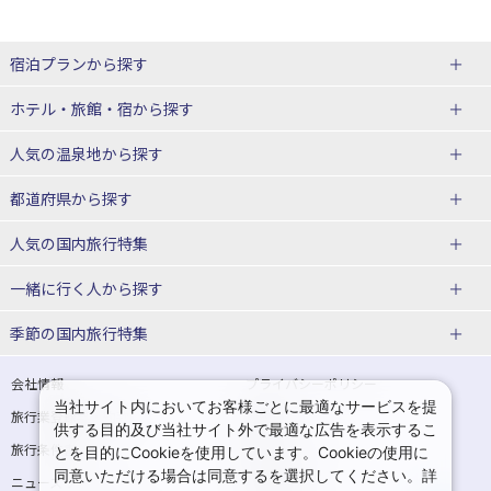
宿泊プランから探す
北海道
ホテル・旅館・宿
から探す
東北
北海道ホテル・旅館
人気の温泉地
から探す
青森県
岩手県
北海道
都道府県から探す
宮城県
秋田県
青森県ホテル・旅館
岩手県ホテル・旅館
湯の川温泉(北海道)
定山渓温泉(北海道)
人気の国内旅行特集
山形県
福島県
宮城県ホテル・旅館
秋田県ホテル・旅館
十勝川温泉(北海道)
阿寒湖温泉(北海道)
北海道旅行・ツアー
東京ディズニーリゾート®への旅
ユニバーサル・スタジオ・ジャパ
一緒に行く人
から探す
ンへの旅
関東
山形県ホテル・旅館
福島県ホテル・旅館
洞爺湖温泉(北海道)
川湯温泉(北海道)
東北
一人旅 国内版
家族・子連れ旅行 国内版
季節の国内旅行特集
温泉旅行
日帰り旅行
東京都
神奈川県
層雲峡温泉(北海道)
知床温泉(北海道)
青森旅行・ツアー
岩手旅行・ツアー
カップル・夫婦旅行 国内版
女子旅 国内版
桜・お花見特集
ゴールデンウィーク（GW）の国内
会社情報
プライバシーポリシー
旅行
当社サイト内においてお客様ごとに最適なサービスを提
埼玉県
千葉県
東京都ホテル・旅館
神奈川県ホテル・旅館
東北
旅行業登録票・約款
規約集
宮城旅行・ツアー
秋田旅行・ツアー
卒業旅行・学生旅行 国内版
供する目的及び当社サイト外で最適な広告を表示するこ
夏休み・お盆の国内旅行
7月の国内旅行
旅行条件書
商標について
とを目的にCookieを使用しています。Cookieの使用に
茨城県
栃木県
埼玉県ホテル・旅館
千葉県ホテル・旅館
花巻温泉(岩手)
蔵王温泉(山形)
山形旅行・ツアー
福島旅行・ツアー
同意いただける場合は同意するを選択してください。詳
ニュースリリース
採用情報
8月の国内旅行
9月の国内旅行