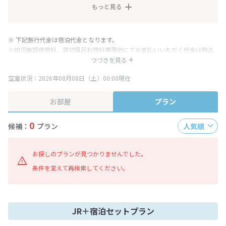
もっと見る
※ 下記旅行代金は宿泊代金となります。
※幼児施設使用料、貸切風呂利用料等現地にてお支払いいただく代金は税込
み表記となりますが、消費税増税に伴い代金が一部変更となる場合がござい
つづきを見る
ます。
空室状況：2026年08月08日（土）00:00現在
※表示されている旅行代金・プラン内容は一定時間ごとに更新されます。最
終確認画面でご確認ください。
お部屋
プラン
0
候補：
プラン
人気順
お探しのプランが見つかりませんでした。
条件を変えて再検索してください。
JR＋宿泊セットプラン