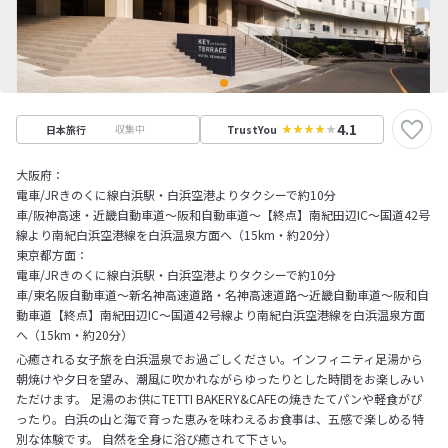
4.1
収集中
日本旅行
TrustYou
大阪府：
電車/JRきのくに線白浜駅・白浜空港よりタクシーで約10分
車/阪神高速・近畿自動車道～阪和自動車道～【終点】南紀田辺IC～国道42号
線より南紀白浜空港線を白浜温泉方面へ（15km・約20分）
東京都方面：
電車/JRきのくに線白浜駅・白浜空港よりタクシーで約10分
車/東名阪自動車道～新名神高速道路・名神高速道路～近畿自動車道～阪和自
動車道【終点】南紀田辺IC～国道42号線より南紀白浜空港線を白浜温泉方面
へ（15km・約20分）
心癒される女子旅を白浜温泉でお過ごしください。インフィニティ足湯から
朝焼けや夕日を望み、潮風に吹かれながらゆったりとした時間をお楽しみい
ただけます。 足湯のお供にTETTI BAKERY&CAFEの焼きたてパンや軽食がぴ
ったり。白浜の山と海で育った恵みを味わえるお食事は、五感で楽しめる特
別な体験です。 自然を全身に浴び癒されて下さい。