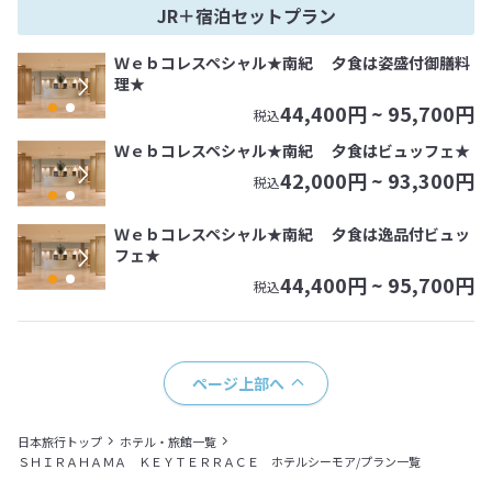
JR＋宿泊セットプラン
Ｗｅｂコレスペシャル★南紀 夕食は姿盛付御膳料
理★
44,400
円 ~
95,700
円
税込
Ｗｅｂコレスペシャル★南紀 夕食はビュッフェ★
42,000
円 ~
93,300
円
税込
Ｗｅｂコレスペシャル★南紀 夕食は逸品付ビュッ
フェ★
44,400
円 ~
95,700
円
税込
ページ上部へ
日本旅行トップ
ホテル・旅館一覧
ＳＨＩＲＡＨＡＭＡ ＫＥＹＴＥＲＲＡＣＥ ホテルシーモア/プラン一覧