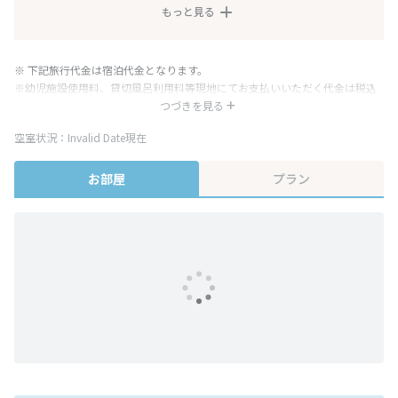
もっと見る
※ 下記旅行代金は宿泊代金となります。
※幼児施設使用料、貸切風呂利用料等現地にてお支払いいただく代金は税込
み表記となりますが、消費税増税に伴い代金が一部変更となる場合がござい
つづきを見る
ます。
空室状況：Invalid Date現在
※表示されている旅行代金・プラン内容は一定時間ごとに更新されます。最
終確認画面でご確認ください。
お部屋
プラン