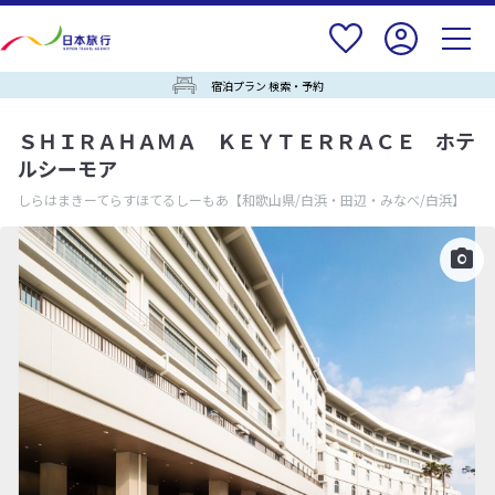
宿泊プラン 検索・予約
ＳＨＩＲＡＨＡＭＡ ＫＥＹＴＥＲＲＡＣＥ ホテ
ルシーモア
しらはまきーてらすほてるしーもあ
【和歌山県/白浜・田辺・みなべ/白浜】