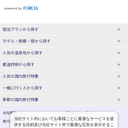
宿泊プランから探す
北海道
ホテル・旅館・宿
から探す
東北
北海道ホテル・旅館
人気の温泉地
から探す
青森県
岩手県
北海道
都道府県から探す
宮城県
秋田県
青森県ホテル・旅館
岩手県ホテル・旅館
湯の川温泉(北海道)
定山渓温泉(北海道)
人気の国内旅行特集
山形県
福島県
宮城県ホテル・旅館
秋田県ホテル・旅館
十勝川温泉(北海道)
阿寒湖温泉(北海道)
北海道旅行・ツアー
東京ディズニーリゾート®への旅
ユニバーサル・スタジオ・ジャパ
一緒に行く人
から探す
ンへの旅
関東
山形県ホテル・旅館
福島県ホテル・旅館
洞爺湖温泉(北海道)
川湯温泉(北海道)
東北
一人旅 国内版
家族・子連れ旅行 国内版
季節の国内旅行特集
温泉旅行
日帰り旅行
東京都
神奈川県
層雲峡温泉(北海道)
知床温泉(北海道)
青森旅行・ツアー
岩手旅行・ツアー
カップル・夫婦旅行 国内版
女子旅 国内版
桜・お花見特集
ゴールデンウィーク（GW）の国内
会社情報
プライバシーポリシー
旅行
当社サイト内においてお客様ごとに最適なサービスを提
埼玉県
千葉県
東京都ホテル・旅館
神奈川県ホテル・旅館
東北
旅行業登録票・約款
規約集
宮城旅行・ツアー
秋田旅行・ツアー
卒業旅行・学生旅行 国内版
供する目的及び当社サイト外で最適な広告を表示するこ