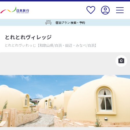
宿泊プラン 検索・予約
とれとれヴィレッジ
とれとれヴぃれっじ
【和歌山県/白浜・田辺・みなべ/白浜】