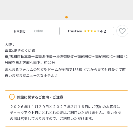
4.2
収集中
日本旅行
TrustYou
大阪：
電車/JRきのくに線
車/阪和自動車道→海南湯浅道→湯浅御坊道→南紀田辺～南紀田辺IC～国道42
号線を白浜方面へ南下、約20分
まんまるフォルムの独立型ドームが全部で133棟 どこから見ても可愛くて面
白いまだまだニュースなホテル♪
施設に関するご案内・ご注意
２０２６年１１月２９日と２０２７年２月１６日にご宿泊のお客様は
チェックアウト日にとれとれの湯はご利用いただけません。 ※カタタ
の湯は営業しておりますので、ご利用いただけます。