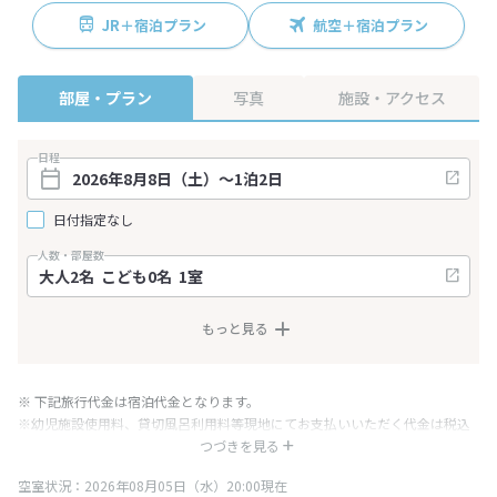
JR＋宿泊プラン
航空＋宿泊プラン
部屋・プラン
写真
施設・アクセス
日程
日付指定なし
人数・部屋数
もっと見る
※ 下記旅行代金は宿泊代金となります。
※幼児施設使用料、貸切風呂利用料等現地にてお支払いいただく代金は税込
み表記となりますが、消費税増税に伴い代金が一部変更となる場合がござい
つづきを見る
ます。
空室状況：2026年08月05日（水）20:00現在
※表示されている旅行代金・プラン内容は一定時間ごとに更新されます。最