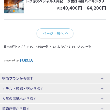
トク赤スペシャル★南紀 夕食は海鮮バイキング★
40,400
円 ~
64,200
円
税込
ページ上部へ
日本旅行トップ
ホテル・旅館一覧
とれとれヴィレッジ/プラン一覧
宿泊プランから探す
北海道
ホテル・旅館・宿
から探す
東北
北海道ホテル・旅館
人気の温泉地
から探す
青森県
岩手県
北海道
都道府県から探す