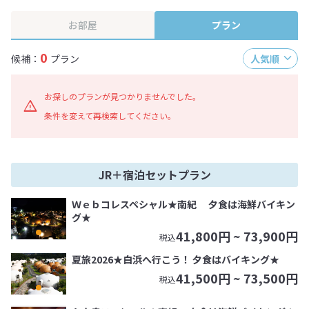
終確認画面でご確認ください。
お部屋
プラン
0
候補：
プラン
人気順
お探しのプランが見つかりませんでした。
条件を変えて再検索してください。
JR＋宿泊セットプラン
Ｗｅｂコレスペシャル★南紀 夕食は海鮮バイキン
グ★
41,800
円 ~
73,900
円
税込
夏旅2026★白浜へ行こう！ 夕食はバイキング★
41,500
円 ~
73,500
円
税込