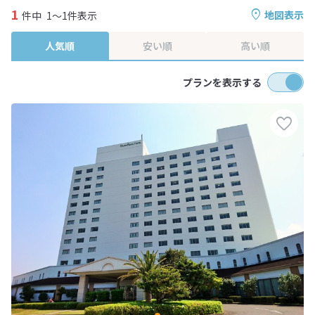
1
地図表示
件中
1～1件表示
人気順
安い順
高い順
プランを表示する