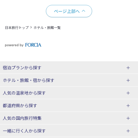
ページ上部へ
日本旅行トップ
ホテル・旅館一覧
宿泊プランから探す
北海道
ホテル・旅館・宿
から探す
東北
北海道ホテル・旅館
人気の温泉地
から探す
青森県
岩手県
北海道
都道府県から探す
宮城県
秋田県
青森県ホテル・旅館
岩手県ホテル・旅館
湯の川温泉(北海道)
定山渓温泉(北海道)
人気の国内旅行特集
山形県
福島県
宮城県ホテル・旅館
秋田県ホテル・旅館
十勝川温泉(北海道)
阿寒湖温泉(北海道)
北海道旅行・ツアー
東京ディズニーリゾート®への旅
ユニバーサル・スタジオ・ジャパ
一緒に行く人
から探す
ンへの旅