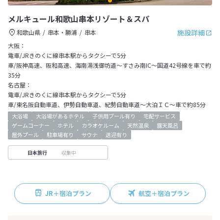
メルキュール和歌山串本リゾート＆スパ
施設詳細
和歌山県
串本・勝浦
串本
大阪：
電車/JRきのくに線串本駅からタクシーで5分
車/阪神高速、阪和高速、海南湯浅御坊道～すさみ南IC～国道42号線を車で約
35分
名古屋：
電車/JRきのくに線串本駅からタクシーで5分
車/東名阪自動車道、伊勢自動車道、紀勢自動車道～大泊ＩＣ～車で約85分
大浴場
大浴場があるホテル
子供用プール有り
宅配サービス
ゲームコーナー
ホテル
カラオケルーム
天然温泉
露天風呂
屋外プール
駐車場有り
サウナ
送迎有り
収集中
日本旅行
JR＋宿泊プラン
航空＋宿泊プラン