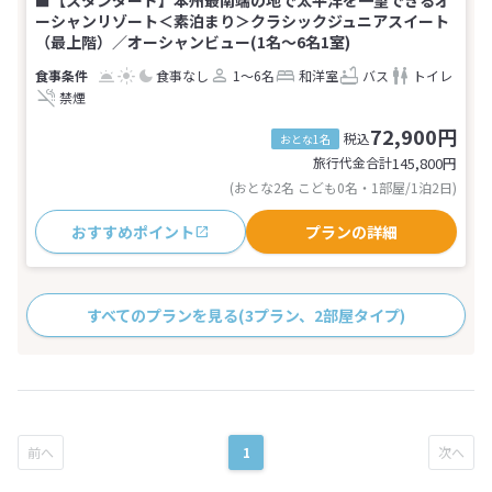
■【スタンダード】本州最南端の地で太平洋を一望できるオ
ーシャンリゾート＜素泊まり＞クラシックジュニアスイート
（最上階）／オーシャンビュー(1名～6名1室)
食事なし
1～6名
和洋室
バス
トイレ
禁煙
72,900円
税込
おとな1名
旅行代金合計
145,800
円
(おとな2名 こども0名・1部屋/1泊2日)
おすすめポイント
プランの詳細
すべてのプランを見る
(3プラン、2部屋タイプ)
1