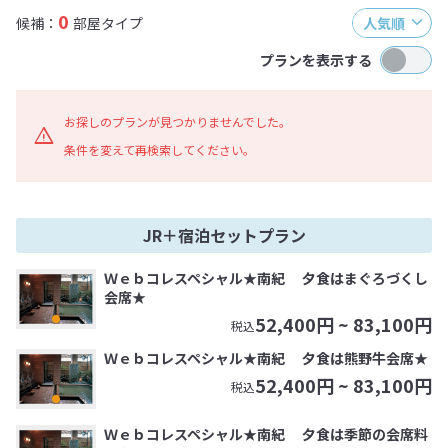
0
候補：
部屋タイプ
人気順
プランを表示する
お探しのプランが見つかりませんでした。
条件を変えて再検索してください。
JR＋宿泊セットプラン
Ｗｅｂコレスペシャル★南紀 夕食はまぐろづくし
会席★
52,400
円 ~
83,100
円
税込
Ｗｅｂコレスペシャル★南紀 夕食は熊野牛会席★
52,400
円 ~
83,100
円
税込
Ｗｅｂコレスペシャル★南紀 夕食は季節の会席料