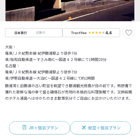
4.4
収集中
日本旅行
TrustYou
大阪：
電車/ＪＲ紀勢本線 紀伊勝浦駅より徒歩7分
車/阪和自動車道～すさみ南IC～国道４２号線にて1時間20分
名古屋：
電車/ＪＲ紀勢本線 紀伊勝浦駅より徒歩7分
車/伊勢自動車道～大泊IC～国道４２号線にて約1時間
勝浦湾と旧勝浦の古い町並を眺望でき勝浦観光桟橋が目の前です。熊野灘で
獲れた新鮮な海の幸で盛る磯懐石が売物の本格的な料理旅館です。又姉妹館
のホテル浦島へはゆかたのまま散策気分でご自由にお出かけいただけます。
JR＋宿泊プラン
航空＋宿泊プラン