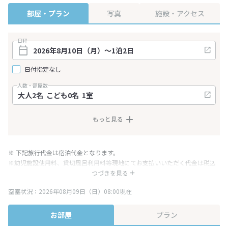
部屋・プラン
写真
施設・アクセス
日程
日付指定なし
人数・部屋数
もっと見る
※ 下記旅行代金は宿泊代金となります。
※幼児施設使用料、貸切風呂利用料等現地にてお支払いいただく代金は税込
み表記となりますが、消費税増税に伴い代金が一部変更となる場合がござい
つづきを見る
ます。
空室状況：2026年08月09日（日）08:00現在
※表示されている旅行代金・プラン内容は一定時間ごとに更新されます。最
終確認画面でご確認ください。
お部屋
プラン