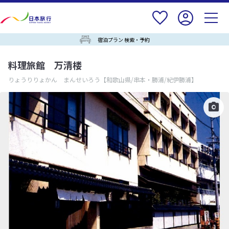
宿泊プラン 検索・予約
料理旅館 万清楼
りょうりりょかん まんせいろう
【和歌山県/串本・勝浦/紀伊勝浦】