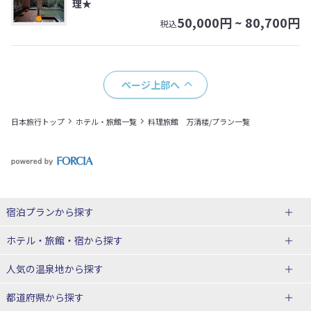
理★
50,000
円 ~
80,700
円
税込
ページ上部へ
日本旅行トップ
ホテル・旅館一覧
料理旅館 万清楼/プラン一覧
宿泊プランから探す
北海道
ホテル・旅館・宿
から探す
東北
北海道ホテル・旅館
人気の温泉地
から探す
青森県
岩手県
北海道
都道府県から探す