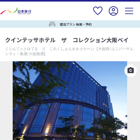
宿泊プラン 検索・予約
クインテッサホテル ザ コレクション大阪ベイ
くいんてっさほてる ざ これくしょんおおさかべい
【大阪府/ユニバーサル
シティ・南港/大阪南港】