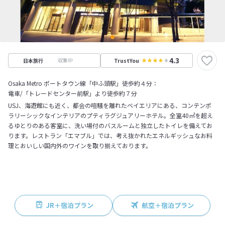
4.3
収集中
日本旅行
TrustYou
Osaka Metro ポートタウン線「中ふ頭駅」徒歩約４分：
電車/「トレードセンター前駅」より徒歩約７分
USJ、海遊館にも近く、都会の喧騒を離れたベイエリアにある、コンテンポ
ラリーシックなインテリアのプティラグジュアリーホテル。全室40㎡を超え
るゆとりのある客室に、洗い場付のバスルームと独立したトイレを備えてお
ります。レストラン「エマブル」では、考え抜かれたエネルギッシュなお料
理とおいしい国内外のワインを取り揃えております。
JR＋宿泊プラン
航空＋宿泊プラン