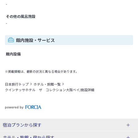
-
その他の風呂施設
-
館内施設・サービス
館内設備
※掲載情報は、最新の状況と異なる場合があります。
日本旅行トップ
ホテル・旅館一覧
クインテッサホテル ザ コレクション大阪ベイ/施設詳細
宿泊プランから探す
北海道
ホテル・旅館・宿
から探す