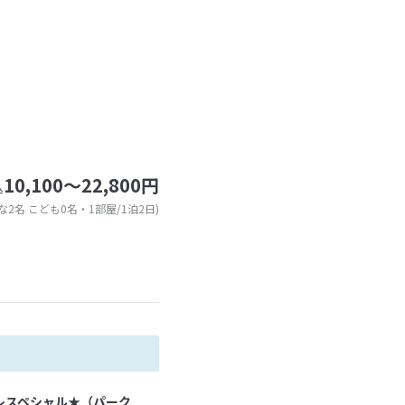
10,100～22,800円
込
な2名 こども0名・1部屋/1泊2日)
レスペシャル★（パーク