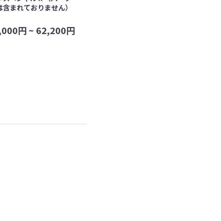
は含まれておりません）
,000
円 ~
62,200
円