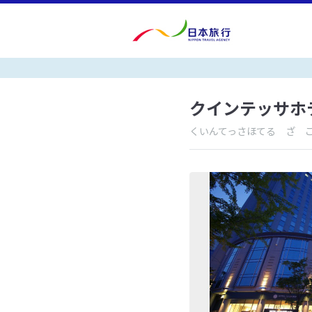
クインテッサホ
くいんてっさほてる ざ 