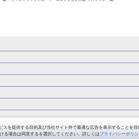
県
秋田県
山形県
福島県
関東
東京都
神奈川県
埼玉県
県
福井県
甲信越
山梨県
新潟県
長野県
東海
静岡県
ル・旅館
岩手県ホテル・旅館
宮城県ホテル・旅館
秋田県ホテル
府
兵庫県
奈良県
和歌山県
四国
徳島県
高知県
香川県
館
東京都ホテル・旅館
神奈川県ホテル・旅館
埼玉県ホテ
泉(北海道)
十勝川温泉(北海道)
阿寒湖温泉(北海道)
洞爺湖温泉(
口県
九州
福岡県
佐賀県
長崎県
熊本県
大分県
宮崎県
館
栃木県ホテル・旅館
群馬県ホテル・旅館
富山県ホテル
知床温泉(北海道)
東北
花巻温泉(岩手)
蔵王温泉(山形)
かみの
森旅行・ツアー
岩手旅行・ツアー
宮城旅行・ツアー
秋田旅行・
館
山梨県ホテル・旅館
新潟県ホテル・旅館
長野県ホテ
温泉(福島)
北陸
和倉温泉(石川)
宇奈月温泉(富山)
あわら温泉(
関東
東京旅行・ツアー
神奈川旅行・ツアー
埼玉旅行・ツアー
館
愛知県ホテル・旅館
三重県ホテル・旅館
滋賀県ホテル
バーサル・スタジオ・ジャパンへの旅
温泉旅行
日帰り旅行
西川温泉(栃木)
草津温泉(群馬)
万座温泉(群馬)
伊香保温泉(群馬)
群馬旅行・ツアー
北陸
富山旅行・ツアー
石川旅行・ツアー
館
兵庫県ホテル・旅館
奈良県ホテル・旅館
和歌山県ホテル・旅
温泉(神奈川)
湯河原温泉(神奈川)
熱海温泉(静岡)
伊東温泉(静岡)
版
カップル・夫婦旅行 国内版
女子旅 国内版
卒業旅行・学生旅行
ツアー
長野旅行・ツアー
東海
静岡旅行・ツアー
岐阜旅行・
館
香川県ホテル・旅館
愛媛県ホテル・旅館
岡山県ホテル
山梨)
富士山石和温泉(山梨)
西山温泉(山梨)
瀬波温泉(新潟)
下
関西
滋賀旅行・ツアー
京都旅行・ツアー
大阪旅行・ツアー
GW）の国内旅行
夏休み・お盆の国内旅行
7月の国内旅行
8月の
スを提供する目的及び当社サイト外で最適な広告を表示することを目的に
館
島根県ホテル・旅館
山口県ホテル・旅館
福岡県ホテル
昼神温泉(長野)
東海
浜名湖かんざんじ温泉(静岡)
下呂温泉(岐阜)
ただける場合は同意するを選択してください。詳しくは
プライバシーポリシ
四国
徳島旅行・ツアー
高知旅行・ツアー
香川旅行・ツアー
月の国内旅行
紅葉旅行
クリスマスの国内旅行
年末年始・お正月の
館
熊本県ホテル・旅館
大分県ホテル・旅館
宮崎県ホテル・旅館