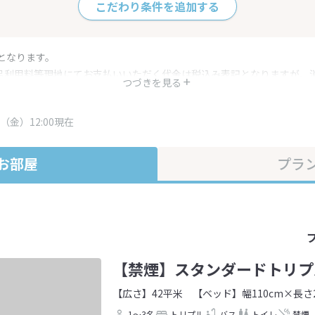
こだわり条件を追加する
となります。
呂利用料等現地にてお支払いいただく代金は税込み表記となりますが、
つづきを見る
す。
・プラン内容は一定時間ごとに更新されます。最終確認画面でご確認く
（金）12:00現在
お部屋
プラ
【禁煙】スタンダードトリプ
【広さ】42平米
【ベッド】幅110cm×長さ2
1～3名
トリプル
バス
トイレ
禁煙