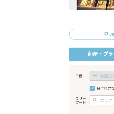
J
部屋・プラ
日程
日付指定
フリー
ワード