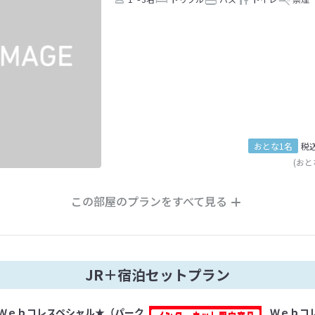
おとな1名
税
(おと
この部屋のプランをすべて見る
JR＋宿泊セットプラン
Ｗｅｂコレスペシャル★（パーク
Ｗｅｂコ