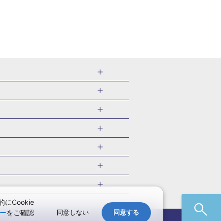
千葉県
茨城県
岐阜県
愛知県
・旅館
愛媛県
中国
ル・旅館
北海道)
鹿児島県
沖縄県
・旅館
やま温泉(山形)
ツアー
ル・旅館
福井)
関東
千葉旅行・ツアー
・旅館
四万温泉(群馬)
福井旅行・ツアー
館
熱川温泉(静岡)
 国内版
ツアー
・旅館
部温泉(山梨)
兵庫旅行・ツアー
国内旅行
Cookie
・旅館
関西
ー
をご確認
同意しない
同意する
愛媛旅行・ツアー
国内旅行