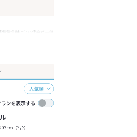
消費税増税に伴い代金が一部
ださい。
ン
人気順
プランを表示する
ル
03cm（3台）