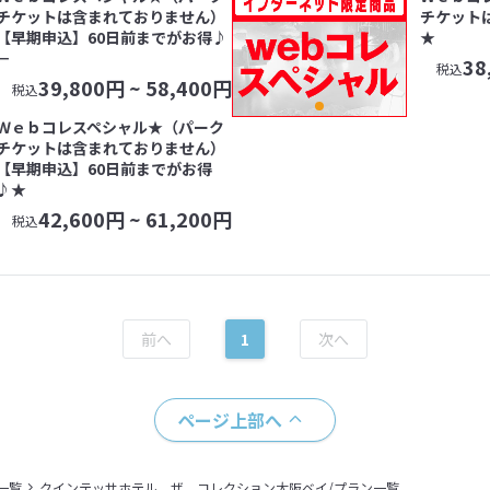
チケットは含まれておりません）
チケット
【早期申込】60日前までがお得♪
★
－
38
税込
39,800
円 ~
58,400
円
税込
Ｗｅｂコレスペシャル★（パーク
チケットは含まれておりません）
【早期申込】60日前までがお得
♪★
42,600
円 ~
61,200
円
税込
1
ページ上部へ
一覧
クインテッサホテル ザ コレクション大阪ベイ/プラン一覧