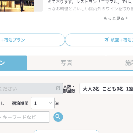
えております。レストラン「エマブル」では
ュなお料理とおいしい国内外のワインを取り
もっと見る
R＋宿泊プラン
航空＋宿泊
ン
写真
施
人数・
部屋数
なし
宿泊期間
泊