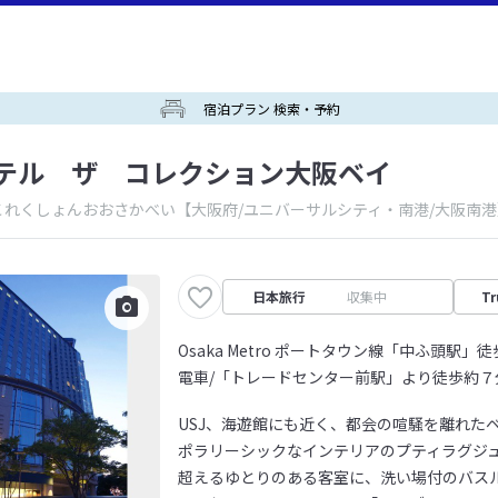
宿泊プラン 検索・予約
テル ザ コレクション大阪ベイ
これくしょんおおさかべい
【大阪府/ユニバーサルシティ・南港/大阪南港
日本旅行
収集中
Tr
Osaka Metro ポートタウン線「中ふ頭駅」
電車/「トレードセンター前駅」より徒歩約７
USJ、海遊館にも近く、都会の喧騒を離れた
ポラリーシックなインテリアのプティラグジュ
超えるゆとりのある客室に、洗い場付のバス