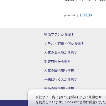
宿泊プランから探す
北海道
東北
青森県
岩手県
宮城
ホテル・旅館・宿
から探す
栃木県
群馬県
北陸
富山県
石川
北海道ホテル・旅館
青森県ホテ
人気の温泉地
から探す
三重県
近畿
滋賀県
京都府
大阪
山形県ホテル・旅館
福島県ホテル・旅
北海道
湯の川温泉(北海道)
定山渓温
都道府県から探す
岡山県
広島県
鳥取県
島根県
山
千葉県ホテル・旅館
茨城県ホテル・旅
川湯温泉(北海道)
層雲峡温泉(北海道)
北海道旅行・ツアー
東北
青
人気の国内旅行特集
石川県ホテル・旅館
福井県ホテル・旅
鳴子温泉(宮城)
秋保温泉(宮城)
飯坂
山形旅行・ツアー
福島旅行・ツアー
静岡県ホテル・旅館
岐阜県ホテル・旅
東京ディズニーリゾート®への旅
ユニ
一緒に行く人
から探す
鬼怒川温泉(栃木)
川治温泉(栃木)
湯
茨城旅行・ツアー
栃木旅行・ツアー
京都府ホテル・旅館
大阪府ホテル・旅
伊豆箱根
箱根湯本温泉(神奈川)
強羅
一人旅 国内版
家族・子連れ旅行 国内
季節の国内旅行特集
甲信越
山梨旅行・ツアー
新潟旅行・
徳島県ホテル・旅館
高知県ホテル・旅
堂ヶ島温泉(静岡)
甲信越
河口湖温泉(
愛知旅行・ツアー
三重旅行・ツアー
桜・お花見特集
ゴールデンウィーク（
当社サイト内においてお客様ごとに最適なサービ
広島県ホテル・旅館
鳥取県ホテル・旅
白骨温泉(長野)
湯田中渋温泉(長野)
を使用しています。Cookieの使用に同意い
奈良旅行・ツアー
和歌山旅行・ツアー
9月の国内旅行
10月の国内旅行
11
佐賀県ホテル・旅館
長崎県ホテル・旅