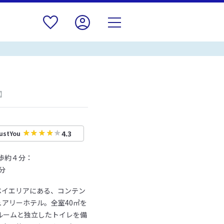
】
4.3
ustYou
徒歩約４分：
分
ベイエリアにある、コンテン
アリーホテル。全室40㎡を
ルームと独立したトイレを備