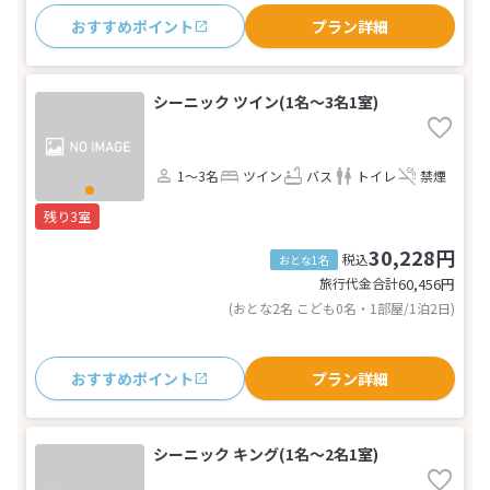
おすすめポイント
プラン詳細
シーニック ツイン(1名～3名1室)
1～3名
ツイン
バス
トイレ
禁煙
残り3室
30,228円
税込
おとな1名
旅行代金合計
60,456
円
(おとな2名 こども0名・1部屋/1泊2日)
おすすめポイント
プラン詳細
シーニック キング(1名～2名1室)