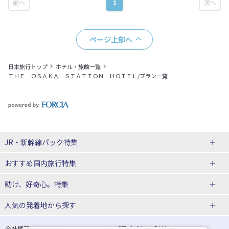
1
ページ上部へ
日本旅行トップ
ホテル・旅館一覧
ＴＨＥ ＯＳＡＫＡ ＳＴＡＴＩＯＮ ＨＯＴＥＬ/プラン一覧
JR・新幹線パック特集
tabiwaスペシャル
tabiwa得
おすすめ国内旅行特集
日帰りTrip
駅プラン
ユニバーサル・スタジオ・ジャパンへの旅
動け、好奇心。特集
贅沢時間
熊本
西の日キャンペーン
人気の発着地から探す
大阪
こだわり企画
鉄道
京都
美酒旅
祭り花火
期間限定イベント
観光
関西→金沢旅
関西→広島旅
会社情報
プライバシーポリシー