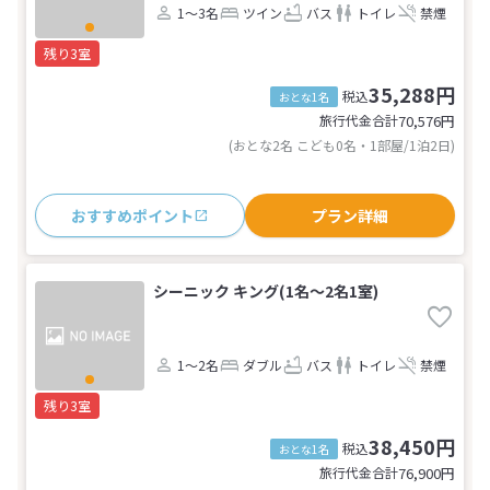
1～3名
ツイン
バス
トイレ
禁煙
残り3室
35,288円
税込
おとな1名
旅行代金合計
70,576
円
(おとな2名 こども0名・1部屋/1泊2日)
おすすめポイント
プラン詳細
シーニック キング(1名～2名1室)
1～2名
ダブル
バス
トイレ
禁煙
残り3室
38,450円
税込
おとな1名
旅行代金合計
76,900
円