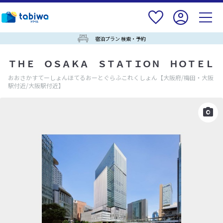
宿泊プラン 検索・予約
ＴＨＥ ＯＳＡＫＡ ＳＴＡＴＩＯＮ ＨＯＴＥＬ
おおさかすてーしょんほてるおーとぐらふこれくしょん
【大阪府/梅田・大阪
駅付近/大阪駅付近】