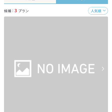
3
候補：
プラン
人気順