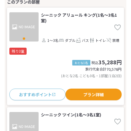
シーニック アリュール キング(1名～3名1
室)
1～3名
ダブル
バス
トイレ
禁煙
残り3室
35,288円
税込
おとな1名
旅行代金合計
70,576
円
(おとな2名 こども0名・1部屋/1泊2日)
おすすめポイント
プラン詳細
シーニック ツイン(1名～3名1室)