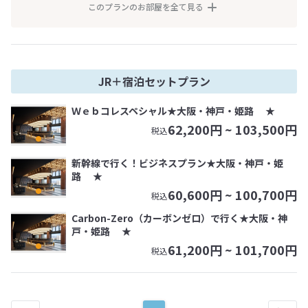
このプランのお部屋を全て見る
JR＋宿泊セットプラン
Ｗｅｂコレスペシャル★大阪・神戸・姫路 ★
62,200
円 ~
103,500
円
税込
新幹線で行く！ビジネスプラン★大阪・神戸・姫
路 ★
60,600
円 ~
100,700
円
税込
Carbon-Zero（カーボンゼロ）で行く★大阪・神
戸・姫路 ★
61,200
円 ~
101,700
円
税込