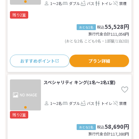
1～2名
ダブル
バス
トイレ
禁煙
残り2室
55,528円
税込
おとな1名
旅行代金合計
111,056
円
(おとな2名 こども0名・1部屋/1泊2日)
おすすめポイント
プラン詳細
スペシャリティ キング(1名～2名1室)
1～2名
ダブル
バス
トイレ
禁煙
残り2室
58,690円
税込
おとな1名
旅行代金合計
117,380
円