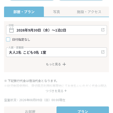
部屋・プラン
写真
施設・アクセス
日程
日付指定なし
人数・部屋数
もっと見る
※ 下記旅行代金は宿泊代金となります。
※幼児施設使用料、貸切風呂利用料等現地にてお支払いいただく代金は税込
み表記となりますが、消費税増税に伴い代金が一部変更となる場合がござい
つづきを見る
ます。
空室状況：2026年08月09日（日）00:00現在
※表示されている旅行代金・プラン内容は一定時間ごとに更新されます。最
終確認画面でご確認ください。
お部屋
プラン