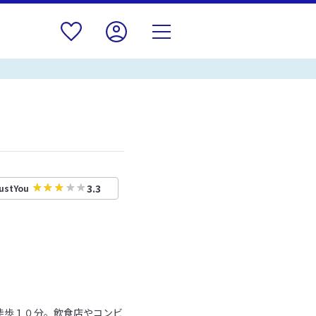
3.3
ustYou
徒歩１０分。飲食店やコンビ