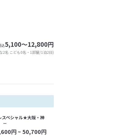
5,100～12,800円
税込
な2名 こども0名・1部屋/1泊2日)
レスペシャル★大阪・神
 －
,600
円 ~
50,700
円