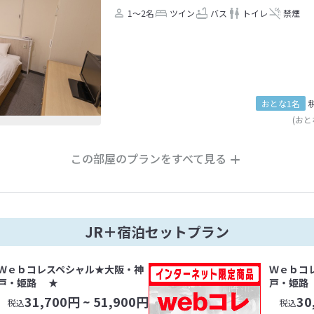
1～2名
ツイン
バス
トイレ
禁煙
おとな1名
(おと
この部屋のプランをすべて見る
JR＋宿泊セットプラン
Ｗｅｂコレスペシャル★大阪・神
Ｗｅｂコ
戸・姫路 ★
戸・姫路
31,700
円 ~
51,900
円
30
税込
税込