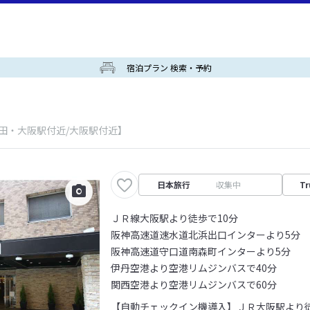
宿泊プラン 検索・予約
梅田・大阪駅付近/大阪駅付近】
日本旅行
収集中
Tr
ＪＲ線大阪駅より徒歩で10分
阪神高速道速水道北浜出口インターより5分
阪神高速道守口道南森町インターより5分
伊丹空港より空港リムジンバスで40分
関西空港より空港リムジンバスで60分
【自動チェックイン機導入】ＪＲ大阪駅より