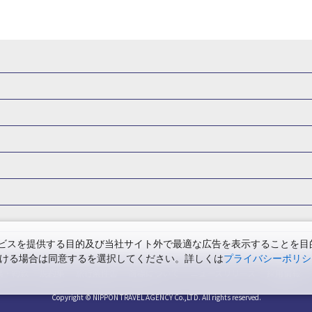
県
秋田県
山形県
福島県
関東
東京都
神奈川県
埼玉県
県
福井県
甲信越
山梨県
新潟県
長野県
東海
静岡県
ル・旅館
岩手県ホテル・旅館
宮城県ホテル・旅館
秋田県ホテル
府
兵庫県
奈良県
和歌山県
四国
徳島県
高知県
香川県
館
東京都ホテル・旅館
神奈川県ホテル・旅館
埼玉県ホテ
泉(北海道)
十勝川温泉(北海道)
阿寒湖温泉(北海道)
洞爺湖温泉(
口県
九州
福岡県
佐賀県
長崎県
熊本県
大分県
宮崎県
館
栃木県ホテル・旅館
群馬県ホテル・旅館
富山県ホテル
知床温泉(北海道)
東北
花巻温泉(岩手)
蔵王温泉(山形)
かみの
森旅行・ツアー
岩手旅行・ツアー
宮城旅行・ツアー
秋田旅行・
館
山梨県ホテル・旅館
新潟県ホテル・旅館
長野県ホテ
温泉(福島)
北陸
和倉温泉(石川)
宇奈月温泉(富山)
あわら温泉(
関東
東京旅行・ツアー
神奈川旅行・ツアー
埼玉旅行・ツアー
館
愛知県ホテル・旅館
三重県ホテル・旅館
滋賀県ホテル
バーサル・スタジオ・ジャパンへの旅
温泉旅行
日帰り旅行
西川温泉(栃木)
草津温泉(群馬)
万座温泉(群馬)
伊香保温泉(群馬)
群馬旅行・ツアー
北陸
富山旅行・ツアー
石川旅行・ツアー
館
兵庫県ホテル・旅館
奈良県ホテル・旅館
和歌山県ホテル・旅
温泉(神奈川)
湯河原温泉(神奈川)
熱海温泉(静岡)
伊東温泉(静岡)
版
カップル・夫婦旅行 国内版
女子旅 国内版
卒業旅行・学生旅行
ツアー
長野旅行・ツアー
東海
静岡旅行・ツアー
岐阜旅行・
館
香川県ホテル・旅館
愛媛県ホテル・旅館
岡山県ホテル
山梨)
富士山石和温泉(山梨)
西山温泉(山梨)
瀬波温泉(新潟)
下
関西
滋賀旅行・ツアー
京都旅行・ツアー
大阪旅行・ツアー
GW）の国内旅行
夏休み・お盆の国内旅行
7月の国内旅行
8月の
スを提供する目的及び当社サイト外で最適な広告を表示することを目的に
館
島根県ホテル・旅館
山口県ホテル・旅館
福岡県ホテル
昼神温泉(長野)
東海
浜名湖かんざんじ温泉(静岡)
下呂温泉(岐阜)
ただける場合は同意するを選択してください。詳しくは
プライバシーポリシ
四国
徳島旅行・ツアー
高知旅行・ツアー
香川旅行・ツアー
月の国内旅行
紅葉旅行
クリスマスの国内旅行
年末年始・お正月の
館
熊本県ホテル・旅館
大分県ホテル・旅館
宮崎県ホテル・旅館
温泉(兵庫)
白浜温泉(和歌山)
中国
三朝温泉(鳥取)
皆生温泉(鳥取
票・約款
規約集
旅行条件書
商標について
ニュースリリース
採用情報
アー
鳥取旅行・ツアー
島根旅行・ツアー
山口旅行・ツアー
の国内旅行
旅館
川)
道後温泉(愛媛)
九州
雲仙温泉(長崎)
黒川温泉(熊本)
嬉
長崎旅行・ツアー
Copyright © NIPPON TRAVEL AGENCY Co.,LTD. All rights reserved.
熊本旅行・ツアー
大分旅行・ツアー
宮崎旅行
島温泉(鹿児島)