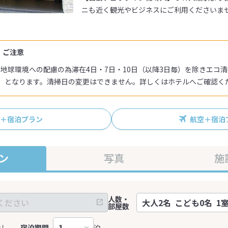
ニも近く観光やビジネスにご利用くださいませ。
・ご注意
より地球環境への配慮の為滞在4日・7日・10日（以降3日毎）を除きエコ
）となります。清掃日の変更はできません。詳しくはホテルへご確認く
R＋宿泊プラン
航空＋宿泊
ン
写真
施
人数・
部屋数
なし
宿泊期間
泊