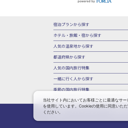
宿泊プランから探す
北海道
東北
青森県
岩手県
宮城
ホテル・旅館・宿
から探す
栃木県
群馬県
北陸
富山県
石川
北海道ホテル・旅館
青森県ホテ
人気の温泉地
から探す
三重県
近畿
滋賀県
京都府
大阪
山形県ホテル・旅館
福島県ホテル・旅
北海道
湯の川温泉(北海道)
定山渓温
都道府県から探す
岡山県
広島県
鳥取県
島根県
山
千葉県ホテル・旅館
茨城県ホテル・旅
川湯温泉(北海道)
層雲峡温泉(北海道)
北海道旅行・ツアー
東北
青
人気の国内旅行特集
石川県ホテル・旅館
福井県ホテル・旅
鳴子温泉(宮城)
秋保温泉(宮城)
飯坂
山形旅行・ツアー
福島旅行・ツアー
静岡県ホテル・旅館
岐阜県ホテル・旅
東京ディズニーリゾート®への旅
ユニ
一緒に行く人
から探す
鬼怒川温泉(栃木)
川治温泉(栃木)
湯
茨城旅行・ツアー
栃木旅行・ツアー
京都府ホテル・旅館
大阪府ホテル・旅
伊豆箱根
箱根湯本温泉(神奈川)
強羅
一人旅 国内版
家族・子連れ旅行 国内
季節の国内旅行特集
甲信越
山梨旅行・ツアー
新潟旅行・
徳島県ホテル・旅館
高知県ホテル・旅
堂ヶ島温泉(静岡)
甲信越
河口湖温泉(
愛知旅行・ツアー
三重旅行・ツアー
桜・お花見特集
ゴールデンウィーク（
当社サイト内においてお客様ごとに最適なサービ
広島県ホテル・旅館
鳥取県ホテル・旅
白骨温泉(長野)
湯田中渋温泉(長野)
を使用しています。Cookieの使用に同意い
奈良旅行・ツアー
和歌山旅行・ツアー
9月の国内旅行
10月の国内旅行
11
佐賀県ホテル・旅館
長崎県ホテル・旅
有馬温泉(兵庫)
城崎温泉(兵庫)
湯村
ください。
会社情報
プライバシーポリシー
旅行業登録
中国
岡山旅行・ツアー
広島旅行・ツ
1月の国内旅行
2月の国内旅行
3月
鹿児島県ホテル・旅館
沖縄県ホテル・
長門湯本(山口)
四国
こんぴら温泉(香
福岡旅行・ツアー
佐賀旅行・ツアー
由布院温泉(大分)
別府温泉(大分)
霧