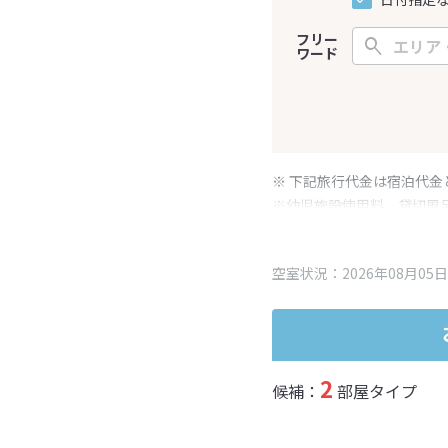
フリー
ワード
※ 下記旅行代金は宿泊代金
※幼児施設使用料、貸切風
変更となる場合がございま
※表示されている旅行代金
空室状況：2026年08月05日
2
候補：
部屋タイプ