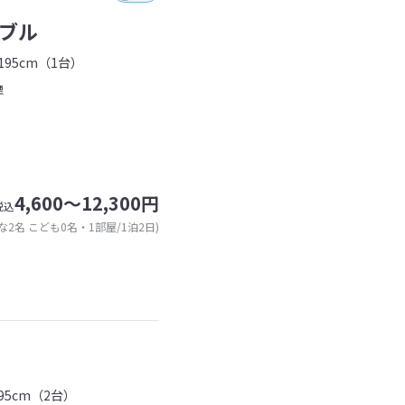
ブル
95cm（1台）
煙
4,600～12,300円
税込
な2名 こども0名・1部屋/1泊2日)
95cm（2台）