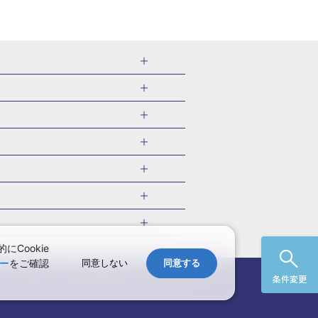
千葉県
茨城県
岐阜県
愛知県
・旅館
愛媛県
中国
ル・旅館
北海道)
鹿児島県
沖縄県
・旅館
やま温泉(山形)
ツアー
ル・旅館
福井)
関東
千葉旅行・ツアー
・旅館
四万温泉(群馬)
福井旅行・ツアー
館
熱川温泉(静岡)
 国内版
ツアー
・旅館
部温泉(山梨)
兵庫旅行・ツアー
国内旅行
Cookie
・旅館
関西
ー
をご確認
同意しない
同意する
愛媛旅行・ツアー
国内旅行
)
玉造温泉(島根)
システムメンテナンスの
お知らせ
サイトマップ
条件変更
九州
野温泉(佐賀)
・ツアー