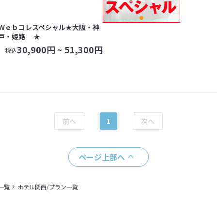
Ｗｅｂコレスペシャル★大阪・神
戸・姫路 ★
30,900
円 ~
51,300
円
税込
1
ページ上部へ
一覧
ホテル関西/プラン一覧