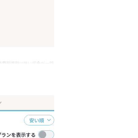
消費税増税に伴い代金が一部
ださい。
ン
安い順
プランを表示する