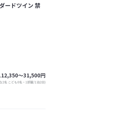
ダードツイン 禁
12,350～31,500円
込
な2名 こども0名・1部屋/1泊2日)