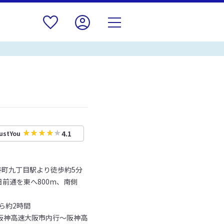
4.1
ustYou
o 谷町九丁目駅より徒歩約5分
前通を東へ800m、南側
ら約2時間
T阪神高速大阪市内行～阪神高