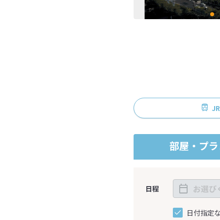
J
部屋・プラ
日程
日付指定