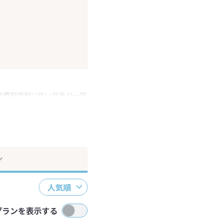
消費税増税に伴い代金が一部
ださい。
ン
人気順
プランを表示する