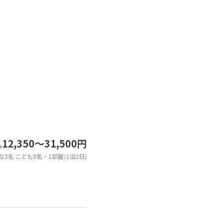
12,350～31,500円
込
な2名 こども0名・1部屋/1泊2日)