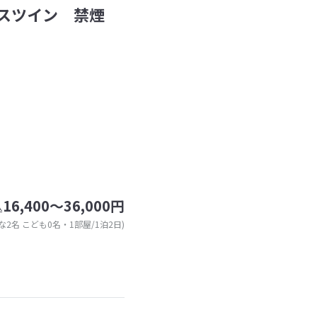
スツイン 禁煙
16,400～36,000円
込
な2名 こども0名・1部屋/1泊2日)