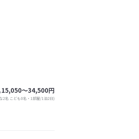
15,050～34,500円
込
な2名 こども0名・1部屋/1泊2日)