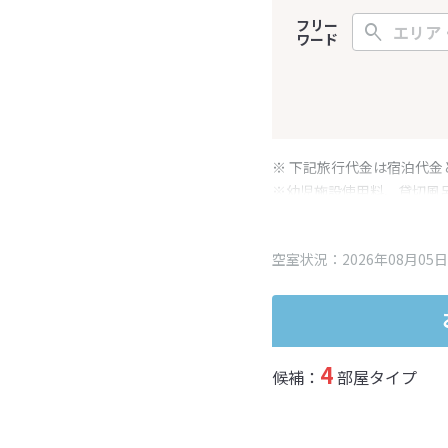
フリー
ワード
※ 下記旅行代金は宿泊代金
※幼児施設使用料、貸切風
変更となる場合がございま
※表示されている旅行代金
空室状況：2026年08月05日
4
候補：
部屋タイプ