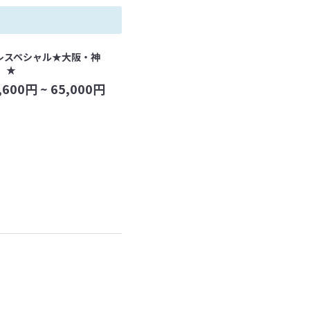
レスペシャル★大阪・神
 ★
,600
円 ~
65,000
円