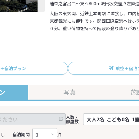
速森之宮出口～東へ800m法円坂交差点左直進
大阪の東玄関、近鉄上本町駅に隣接し、市内
京都観光にも便利です。関西国際空港へはホ
０分。重い荷物を持って階段の登り降りがあ
R＋宿泊プラン
航空＋宿泊
ン
写真
施
人数・
部屋数
なし
宿泊期間
泊