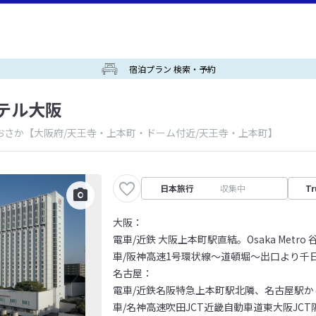
宿泊プラン 検索・予約
テル大阪
おさか
【大阪府/天王寺・上本町・ドーム付近/天王寺・上本町】
日本旅行
収集中
Tr
大阪：
電車/近鉄 大阪上本町駅直結。Osaka Metr
車/阪神高速1号環状線～道頓堀～出口より千日
名古屋：
電車/近鉄名阪特急上本町駅北隣、名古屋駅か
車/名神高速吹田JCT近畿自動車道東大阪JC