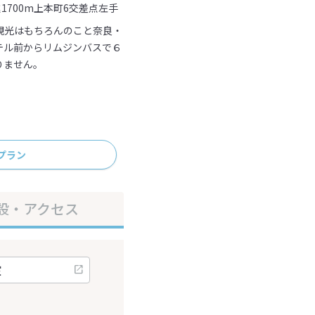
1700m上本町6交差点左手
観光はもちろんのこと奈良・
テル前からリムジンバスで６
りません。
プラン
設・アクセス