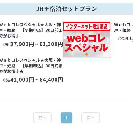
JR＋宿泊セットプラン
Ｗｅｂコレスペシャル★大阪・神
Ｗｅｂコ
戸・姫路 【早期申込】30日前ま
戸・姫路
でがお得♪－
41
税込
37,900
円 ~
61,300
円
税込
Ｗｅｂコレスペシャル★大阪・神
戸・姫路 【早期申込】30日前ま
でがお得♪★
41,000
円 ~
64,400
円
税込
1