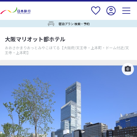
宿泊プラン 検索・予約
大阪マリオット都ホテル
おおさかまりおっとみやこほてる
【大阪府/天王寺・上本町・ドーム付近/天
王寺・上本町】