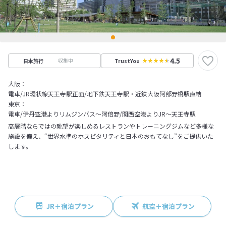
4.5
収集中
日本旅行
TrustYou
大阪：
電車/JR環状線天王寺駅正面/地下鉄天王寺駅・近鉄大阪阿部野橋駅直結
東京：
電車/伊丹空港よりリムジンバス～阿倍野/関西空港よりJR～天王寺駅
高層階ならではの眺望が楽しめるレストランやトレーニングジムなど多様な
施設を備え、“世界水準のホスピタリティと日本のおもてなし”をご提供いた
します。
JR＋宿泊プラン
航空＋宿泊プラン