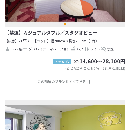
【禁煙】カジュアルダブル／スタジオビュー
【広さ】21平米
【ベッド】幅200cm×長さ200cm（1台）
1～2名
ダブル（テーマパーク側）
バス
トイレ
禁煙
14,600～28,100円
税込
おとな1名
(おとな2名 こども0名・1部屋/1泊2日)
この部屋のプランをすべて見る