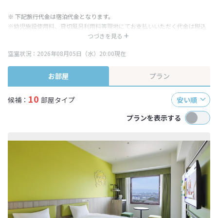
※ 下記旅行代金は宿泊代金となります。
※幼児施設使用料、貸切風呂利用料等現地にてお支払いいただく代金は税込
み表記となりますが、消費税増税に伴い代金が一部変更となる場合がござい
つづきを見る
ます。
空室状況：2026年08月05日（水）20:00現在
※表示されている旅行代金・プラン内容は一定時間ごとに更新されます。最
終確認画面でご確認ください。
お部屋
プラン
10
候補：
部屋タイプ
安い順
プランを表示する