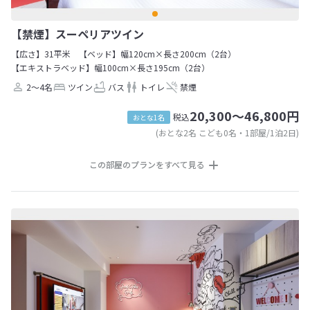
【禁煙】スーペリアツイン
【広さ】31平米
【ベッド】幅120cm×長さ200cm（2台）
【エキストラベッド】幅100cm×長さ195cm（2台）
2～4名
ツイン
バス
トイレ
禁煙
20,300～46,800円
税込
おとな1名
(おとな2名 こども0名・1部屋/1泊2日)
この部屋のプランをすべて見る