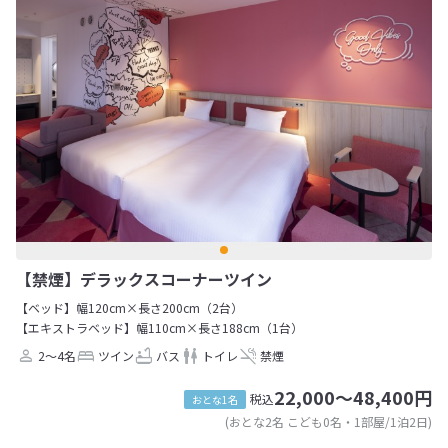
【禁煙】デラックスコーナーツイン
【ベッド】幅120cm×長さ200cm（2台）
【エキストラベッド】幅110cm×長さ188cm（1台）
2～4名
ツイン
バス
トイレ
禁煙
22,000～48,400円
税込
おとな1名
(おとな2名 こども0名・1部屋/1泊2日)