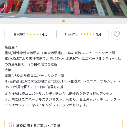
4.5
4.4
日本旅行
TrustYou
名古屋：
電車/新幹線新大阪駅よりJR大阪駅経由、ゆめ咲線ユニバーサルシティ駅
車/松原JCTより阪神高速で北港JCTへ～北港JCT～ユニバーサルシティ～USJ
の外周を回り、2つ目の信号を左折
大阪：
電車/JRゆめ咲線ユニバーサルシティ駅
車/阪神高速16号大阪港線から北港JCTへ～北港JCT～ユニバーサルシティ～
USJの外周を回り、2つ目の信号を左折
ＪＲゆめ咲線ユニバーサルシティ駅からは徒歩約２分で抜群のアクセス。ホ
テル内にはユニバーサルスタジオストアもあり、お土産もバッチリ。レスト
ランはカジュアルなバイキングレストランがあります。
施設に関するご案内・ご注意