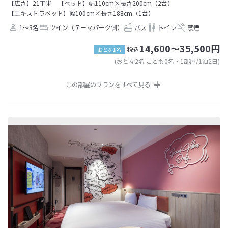
【広さ】21平米
【ベッド】幅110cm×長さ200cm（2台）
【エキストラベッド】幅100cm×長さ188cm（1台）
1～3名
ツイン（テーマパーク側）
バス
トイレ
禁煙
14,600～35,500円
税込
おとな1名
(おとな2名 こども0名・1部屋/1泊2日)
この部屋のプランをすべて見る