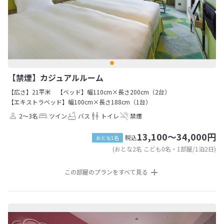
【禁煙】カジュアルルーム
【広さ】21平米
【ベッド】幅110cm×長さ200cm（2台）
【エキストラベッド】幅100cm×長さ188cm（1台）
2～3名
ツイン
バス
トイレ
禁煙
13,100～34,000円
税込
おとな1名
(おとな2名 こども0名・1部屋/1泊2日)
この部屋のプランをすべて見る