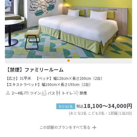
【禁煙】ファミリールーム
【広さ】31平米
【ベッド】幅120cm×長さ200cm（2台）
【エキストラベッド】幅100cm×長さ195cm（2台）
2～4名
ツイン
バス
トイレ
禁煙
18,100～34,000円
税込
おとな1名
(おとな2名 こども0名・1部屋/1泊2日)
この部屋のプランをすべて見る