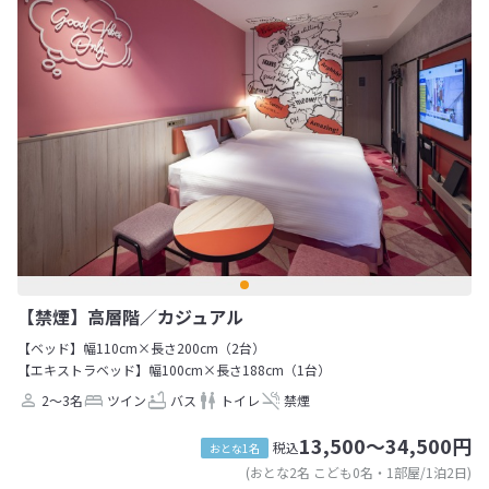
【禁煙】高層階／カジュアル
【ベッド】幅110cm×長さ200cm（2台）
【エキストラベッド】幅100cm×長さ188cm（1台）
2～3名
ツイン
バス
トイレ
禁煙
13,500～34,500円
税込
おとな1名
(おとな2名 こども0名・1部屋/1泊2日)