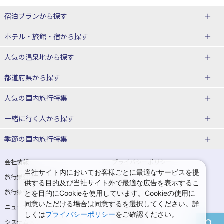
宿泊プランから探す
北海道
ホテル・旅館・宿
から探す
東北
北海道ホテル・旅館
人気の温泉地
から探す
青森県
岩手県
北海道
都道府県から探す
宮城県
秋田県
青森県ホテル・旅館
岩手県ホテル・旅館
湯の川温泉(北海道)
定山渓温泉(北海道)
人気の国内旅行特集
山形県
福島県
宮城県ホテル・旅館
秋田県ホテル・旅館
十勝川温泉(北海道)
阿寒湖温泉(北海道)
北海道旅行・ツアー
東京ディズニーリゾート®への旅
ユニバーサル・スタジオ・ジャパ
一緒に行く人
から探す
ンへの旅
関東
山形県ホテル・旅館
福島県ホテル・旅館
洞爺湖温泉(北海道)
川湯温泉(北海道)
東北
一人旅 国内版
家族・子連れ旅行 国内版
季節の国内旅行特集
温泉旅行
日帰り旅行
東京都
神奈川県
層雲峡温泉(北海道)
知床温泉(北海道)
青森旅行・ツアー
岩手旅行・ツアー
カップル・夫婦旅行 国内版
女子旅 国内版
桜・お花見特集
ゴールデンウィーク（GW）の国内
会社情報
プライバシーポリシー
旅行
当社サイト内においてお客様ごとに最適なサービスを提
埼玉県
千葉県
東京都ホテル・旅館
神奈川県ホテル・旅館
東北
旅行業登録票・約款
規約集
宮城旅行・ツアー
秋田旅行・ツアー
卒業旅行・学生旅行 国内版
供する目的及び当社サイト外で最適な広告を表示するこ
夏休み・お盆の国内旅行
7月の国内旅行
旅行条件書
商標について
とを目的にCookieを使用しています。Cookieの使用に
茨城県
栃木県
埼玉県ホテル・旅館
千葉県ホテル・旅館
花巻温泉(岩手)
蔵王温泉(山形)
山形旅行・ツアー
福島旅行・ツアー
同意いただける場合は同意するを選択してください。詳
ニュースリリース
採用情報
8月の国内旅行
9月の国内旅行
しくは
プライバシーポリシー
をご確認ください。
群馬県
茨城県ホテル・旅館
栃木県ホテル・旅館
かみのやま温泉(山形)
鳴子温泉(宮城)
関東
システムメンテナンスの
サイトマップ