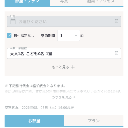
部屋・プラン
写真
施設・アクセス
日程
日付指定なし
宿泊期間
泊
人数・部屋数
もっと見る
※ 下記旅行代金は宿泊代金となります。
※幼児施設使用料、貸切風呂利用料等現地にてお支払いいただく代金は税込
み表記となりますが、消費税増税に伴い代金が一部変更となる場合がござい
つづきを見る
ます。
空室状況：2026年08月08日（土）16:00現在
※表示されている旅行代金・プラン内容は一定時間ごとに更新されます。最
終確認画面でご確認ください。
お部屋
プラン