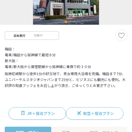
収集中
日本旅行
梅田：
電車/梅田から阪神線で最短８分
新大阪：
電車/新大阪から御堂筋線から阪神線に乗換で約３０分
阪神尼崎駅から徒歩1分の好立地で、男女専用大浴場を完備。梅田まで7分、
ユニバーサルスタジオジャパンまで25分と、ビジネスにも観光にも便利。大
好評の和食ブッフェをお召し上がり頂き、ごゆっくりとお寛ぎ下さい。
JR＋宿泊プラン
航空＋宿泊プラン