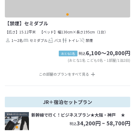
【禁煙】セミダブル
【広さ】15.12平米
【ベッド】幅130cm×長さ195cm（1台）
1～2名
セミダブル
バス
トイレ
禁煙
6,100～20,800円
税込
おとな1名
(おとな1名 こども0名・1部屋/1泊2日)
この部屋のプランをすべて見る
JR＋宿泊セットプラン
新幹線で行く！ビジネスプラン★大阪・神戸 ★
34,200
円 ~
58,700
円
税込