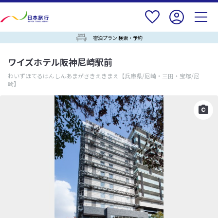
宿泊プラン 検索・予約
ワイズホテル阪神尼崎駅前
わいずほてるはんしんあまがさきえきまえ
【兵庫県/尼崎・三田・宝塚/尼
崎】