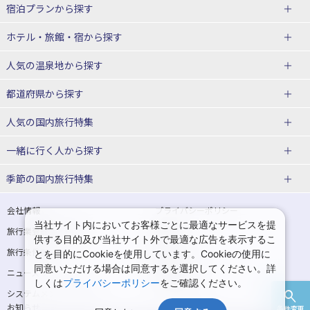
宿泊プランから探す
北海道
ホテル・旅館・宿
から探す
東北
北海道ホテル・旅館
人気の温泉地
から探す
青森県
岩手県
北海道
都道府県から探す
宮城県
秋田県
青森県ホテル・旅館
岩手県ホテル・旅館
湯の川温泉(北海道)
定山渓温泉(北海道)
人気の国内旅行特集
山形県
福島県
宮城県ホテル・旅館
秋田県ホテル・旅館
十勝川温泉(北海道)
阿寒湖温泉(北海道)
北海道旅行・ツアー
東京ディズニーリゾート®への旅
ユニバーサル・スタジオ・ジャパ
一緒に行く人
から探す
ンへの旅
関東
山形県ホテル・旅館
福島県ホテル・旅館
洞爺湖温泉(北海道)
川湯温泉(北海道)
東北
一人旅 国内版
家族・子連れ旅行 国内版
季節の国内旅行特集
温泉旅行
日帰り旅行
東京都
神奈川県
層雲峡温泉(北海道)
知床温泉(北海道)
青森旅行・ツアー
岩手旅行・ツアー
カップル・夫婦旅行 国内版
女子旅 国内版
桜・お花見特集
ゴールデンウィーク（GW）の国内
会社情報
プライバシーポリシー
旅行
当社サイト内においてお客様ごとに最適なサービスを提
埼玉県
千葉県
東京都ホテル・旅館
神奈川県ホテル・旅館
東北
旅行業登録票・約款
規約集
宮城旅行・ツアー
秋田旅行・ツアー
卒業旅行・学生旅行 国内版
供する目的及び当社サイト外で最適な広告を表示するこ
夏休み・お盆の国内旅行
7月の国内旅行
旅行条件書
商標について
とを目的にCookieを使用しています。Cookieの使用に
茨城県
栃木県
埼玉県ホテル・旅館
千葉県ホテル・旅館
花巻温泉(岩手)
蔵王温泉(山形)
山形旅行・ツアー
福島旅行・ツアー
同意いただける場合は同意するを選択してください。詳
ニュースリリース
採用情報
8月の国内旅行
9月の国内旅行
しくは
プライバシーポリシー
をご確認ください。
群馬県
茨城県ホテル・旅館
栃木県ホテル・旅館
かみのやま温泉(山形)
鳴子温泉(宮城)
関東
システムメンテナンスの
サイトマップ
10月の国内旅行
11月の国内旅行
お知らせ
条件変更