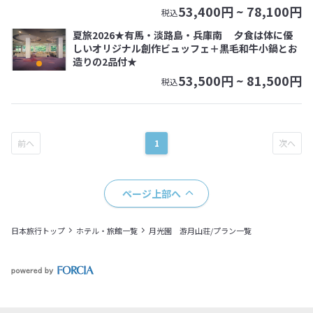
53,400
円 ~
78,100
円
税込
夏旅2026★有馬・淡路島・兵庫南 夕食は体に優
しいオリジナル創作ビュッフェ＋黒毛和牛小鍋とお
造りの2品付★
53,500
円 ~
81,500
円
税込
1
ページ上部へ
日本旅行トップ
ホテル・旅館一覧
月光園 游月山荘/プラン一覧