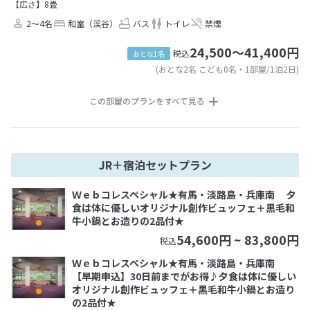
【広さ】8畳
2～4名
和室（渓谷）
バス
トイレ
禁煙
24,500～41,400円
税込
おとな1名
(おとな2名 こども0名・1部屋/1泊2日)
この部屋のプランをすべて見る
JR＋宿泊セットプラン
Ｗｅｂコレスペシャル★有馬・淡路島・兵庫南 夕
食は体に優しいオリジナル創作ビュッフェ＋黒毛和
牛小鍋とお造りの2品付★
54,600
円 ~
83,800
円
税込
Ｗｅｂコレスペシャル★有馬・淡路島・兵庫南
【早期申込】30日前までがお得♪夕食は体に優しい
オリジナル創作ビュッフェ＋黒毛和牛小鍋とお造り
の2品付★