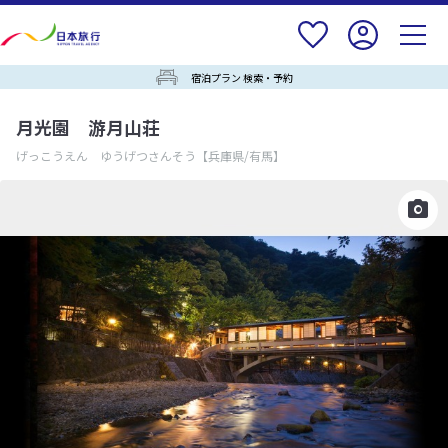
宿泊プラン 検索・予約
月光園 游月山荘
げっこうえん ゆうげつさんそう
【兵庫県/有馬】