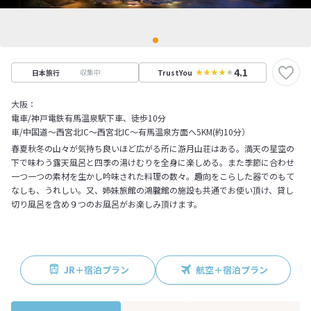
4.1
収集中
日本旅行
TrustYou
大阪：
電車/神戸電鉄有馬温泉駅下車、徒歩10分
車/中国道～西宮北IC～西宮北IC～有馬温泉方面へ5KM(約10分）
春夏秋冬の山々が気持ち良いほど広がる所に游月山荘はある。満天の星空の
下で味わう露天風呂と四季の湯けむりを全身に楽しめる。また季節に合わせ
一つ一つの素材を生かし吟味された料理の数々。趣向をこらした器でのもて
なしも、うれしい。又、姉妹旅館の鴻朧館の施設も共通でお使い頂け、貸し
切り風呂を含め９つのお風呂がお楽しみ頂けます。
JR＋宿泊プラン
航空＋宿泊プラン