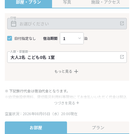
部屋・プラン
写真
施設・アクセス
日程
日付指定なし
宿泊期間
泊
人数・部屋数
もっと見る
※ 下記旅行代金は宿泊代金となります。
※幼児施設使用料、貸切風呂利用料等現地にてお支払いいただく代金は税込
み表記となりますが、消費税増税に伴い代金が一部変更となる場合がござい
つづきを見る
ます。
空室状況：2026年08月05日（水）20:00現在
※表示されている旅行代金・プラン内容は一定時間ごとに更新されます。最
終確認画面でご確認ください。
お部屋
プラン