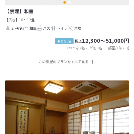
【禁煙】和室
【広さ】10～12畳
2～6名
和室
バス
トイレ
禁煙
12,300～51,000円
税込
おとな1名
(おとな2名 こども0名・1部屋/1泊2日)
この部屋のプランをすべて見る