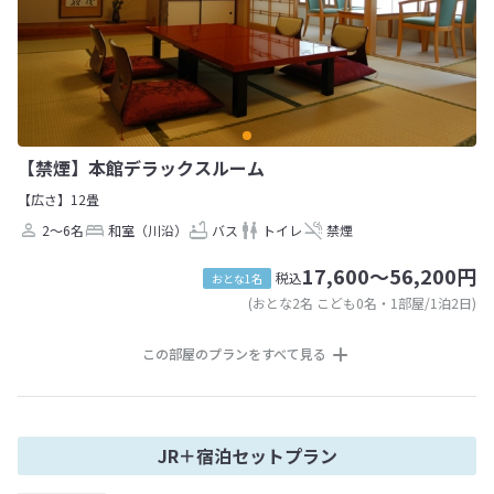
【禁煙】本館デラックスルーム
【広さ】12畳
2～6名
和室（川沿）
バス
トイレ
禁煙
17,600～56,200円
税込
おとな1名
(おとな2名 こども0名・1部屋/1泊2日)
この部屋のプランをすべて見る
JR＋宿泊セットプラン