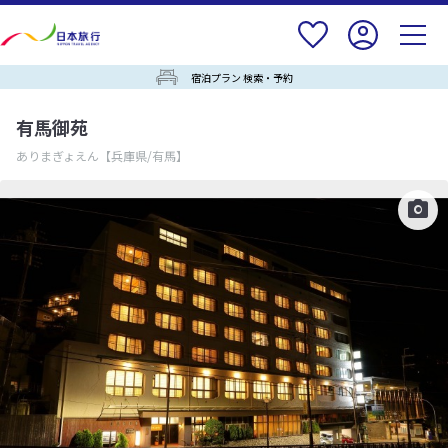
宿泊プラン 検索・予約
有馬御苑
ありまぎょえん
【兵庫県/有馬】