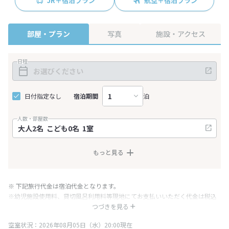
JR＋宿泊プラン
航空＋宿泊プラン
部屋・プラン
写真
施設・アクセス
日程
日付指定なし
宿泊期間
泊
人数・部屋数
もっと見る
※ 下記旅行代金は宿泊代金となります。
※幼児施設使用料、貸切風呂利用料等現地にてお支払いいただく代金は税込
み表記となりますが、消費税増税に伴い代金が一部変更となる場合がござい
つづきを見る
ます。
空室状況：2026年08月05日（水）20:00現在
※表示されている旅行代金・プラン内容は一定時間ごとに更新されます。最