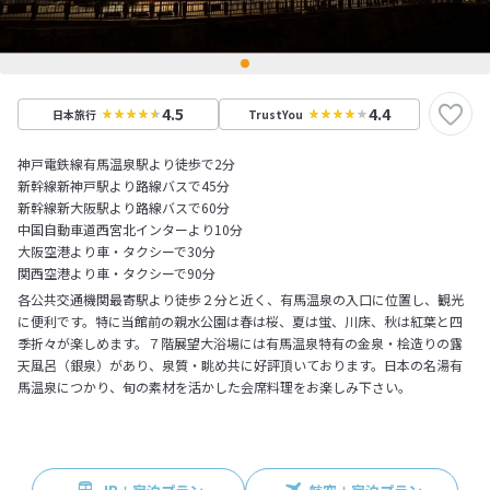
4.5
4.4
日本旅行
TrustYou
神戸電鉄線有馬温泉駅より徒歩で2分
新幹線新神戸駅より路線バスで45分
新幹線新大阪駅より路線バスで60分
中国自動車道西宮北インターより10分
大阪空港より車・タクシーで30分
関西空港より車・タクシーで90分
各公共交通機関最寄駅より徒歩２分と近く、有馬温泉の入口に位置し、観光
に便利です。特に当館前の親水公園は春は桜、夏は蛍、川床、秋は紅葉と四
季折々が楽しめます。７階展望大浴場には有馬温泉特有の金泉・桧造りの露
天風呂（銀泉）があり、泉質・眺め共に好評頂いております。日本の名湯有
馬温泉につかり、旬の素材を活かした会席料理をお楽しみ下さい。