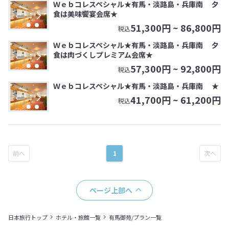
Ｗｅｂコレスペシャル★有馬・淡路島・兵庫南 夕
食は美味饗宴会席★
51,300
円 ~
86,800
円
税込
Ｗｅｂコレスペシャル★有馬・淡路島・兵庫南 夕
食は肉づくしプレミアム会席★
57,300
円 ~
92,800
円
税込
Ｗｅｂコレスペシャル★有馬・淡路島・兵庫南 ★
41,700
円 ~
61,200
円
税込
1
ページ上部へ
日本旅行トップ
ホテル・旅館一覧
有馬御苑/プラン一覧