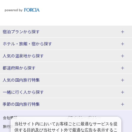
宿泊プランから探す
北海道
ホテル・旅館・宿
から探す
東北
北海道ホテル・旅館
人気の温泉地
から探す
青森県
岩手県
北海道
都道府県から探す
宮城県
秋田県
青森県ホテル・旅館
岩手県ホテル・旅館
湯の川温泉(北海道)
定山渓温泉(北海道)
人気の国内旅行特集
山形県
福島県
宮城県ホテル・旅館
秋田県ホテル・旅館
十勝川温泉(北海道)
阿寒湖温泉(北海道)
北海道旅行・ツアー
東京ディズニーリゾート®への旅
ユニバーサル・スタジオ・ジャパ
一緒に行く人
から探す
ンへの旅
関東
山形県ホテル・旅館
福島県ホテル・旅館
洞爺湖温泉(北海道)
川湯温泉(北海道)
東北
一人旅 国内版
家族・子連れ旅行 国内版
季節の国内旅行特集
温泉旅行
日帰り旅行
東京都
神奈川県
層雲峡温泉(北海道)
知床温泉(北海道)
青森旅行・ツアー
岩手旅行・ツアー
カップル・夫婦旅行 国内版
女子旅 国内版
桜・お花見特集
ゴールデンウィーク（GW）の国内
会社情報
プライバシーポリシー
旅行
当社サイト内においてお客様ごとに最適なサービスを提
埼玉県
千葉県
東京都ホテル・旅館
神奈川県ホテル・旅館
東北
旅行業登録票・約款
規約集
宮城旅行・ツアー
秋田旅行・ツアー
卒業旅行・学生旅行 国内版
供する目的及び当社サイト外で最適な広告を表示するこ