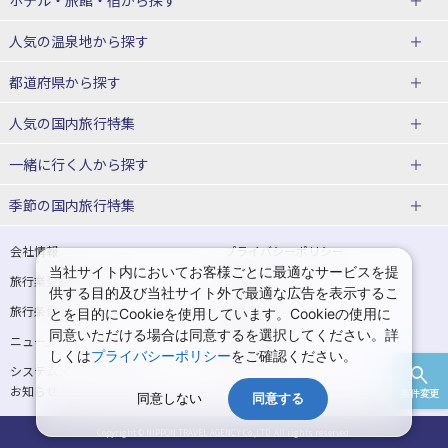
ホテル・旅館・宿
から探す
東北
北海道ホテル・旅館
人気の温泉地
から探す
青森県
岩手県
北海道
都道府県から探す
宮城県
秋田県
青森県ホテル・旅館
岩手県ホテル・旅館
湯の川温泉(北海道)
定山渓温泉(北海道)
人気の国内旅行特集
山形県
福島県
宮城県ホテル・旅館
秋田県ホテル・旅館
十勝川温泉(北海道)
阿寒湖温泉(北海道)
北海道旅行・ツアー
東京ディズニーリゾート®への旅
ユニバーサル・スタジオ・ジャパ
一緒に行く人
から探す
ンへの旅
関東
山形県ホテル・旅館
福島県ホテル・旅館
洞爺湖温泉(北海道)
川湯温泉(北海道)
東北
一人旅 国内版
家族・子連れ旅行 国内版
季節の国内旅行特集
温泉旅行
日帰り旅行
東京都
神奈川県
層雲峡温泉(北海道)
知床温泉(北海道)
青森旅行・ツアー
岩手旅行・ツアー
カップル・夫婦旅行 国内版
女子旅 国内版
桜・お花見特集
ゴールデンウィーク（GW）の国内
会社情報
プライバシーポリシー
旅行
当社サイト内においてお客様ごとに最適なサービスを提
埼玉県
千葉県
東京都ホテル・旅館
神奈川県ホテル・旅館
東北
旅行業登録票・約款
規約集
宮城旅行・ツアー
秋田旅行・ツアー
卒業旅行・学生旅行 国内版
供する目的及び当社サイト外で最適な広告を表示するこ
夏休み・お盆の国内旅行
7月の国内旅行
旅行条件書
商標について
とを目的にCookieを使用しています。Cookieの使用に
茨城県
栃木県
埼玉県ホテル・旅館
千葉県ホテル・旅館
花巻温泉(岩手)
蔵王温泉(山形)
山形旅行・ツアー
福島旅行・ツアー
同意いただける場合は同意するを選択してください。詳
ニュースリリース
採用情報
8月の国内旅行
9月の国内旅行
しくは
プライバシーポリシー
をご確認ください。
群馬県
茨城県ホテル・旅館
栃木県ホテル・旅館
かみのやま温泉(山形)
鳴子温泉(宮城)
関東
システムメンテナンスの
サイトマップ
10月の国内旅行
11月の国内旅行
お知らせ
条件変更
北陸
群馬県ホテル・旅館
同意しない
同意する
秋保温泉(宮城)
飯坂温泉(福島)
東京旅行・ツアー
神奈川旅行・ツアー
紅葉旅行
クリスマスの国内旅行
Copyright © NIPPON TRAVEL AGENCY Co.,LTD. All rights reserved.
富山県
石川県
北陸
埼玉旅行・ツアー
千葉旅行・ツアー