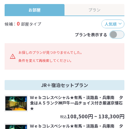
終確認画面でご確認ください。
お部屋
プラン
0
候補：
部屋タイプ
人気順
プランを表示する
お探しのプランが見つかりませんでした。
条件を変えて再検索してください。
JR＋宿泊セットプラン
Ｗｅｂコレスペシャル★有馬・淡路島・兵庫南 夕
食はＡ５ランク神戸牛一品チョイス付き厳選京懐石
★
108,500
円 ~
138,300
円
税込
Ｗｅｂコレスペシャル★有馬・淡路島・兵庫南 夕