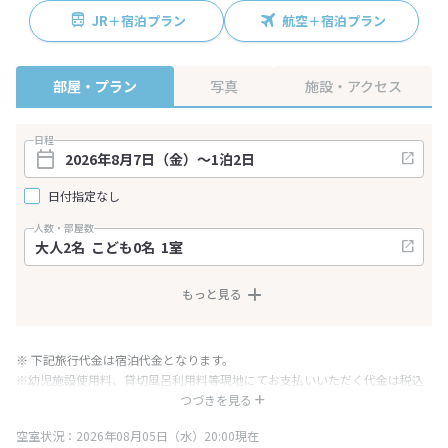
JR＋宿泊プラン
航空＋宿泊プラン
部屋・プラン
写真
施設・アクセス
日程
日付指定なし
人数・部屋数
もっと見る
※ 下記旅行代金は宿泊代金となります。
※幼児施設使用料、貸切風呂利用料等現地にてお支払いいただく代金は税込
み表記となりますが、消費税増税に伴い代金が一部変更となる場合がござい
つづきを見る
ます。
空室状況：2026年08月05日（水）20:00現在
※表示されている旅行代金・プラン内容は一定時間ごとに更新されます。最