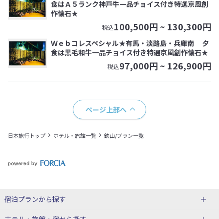
食はＡ５ランク神戸牛一品チョイス付き特選京風創
作懐石★
100,500
円 ~
130,300
円
税込
Ｗｅｂコレスペシャル★有馬・淡路島・兵庫南 夕
食は黒毛和牛一品チョイス付き特選京風創作懐石★
97,000
円 ~
126,900
円
税込
ページ上部へ
日本旅行トップ
ホテル・旅館一覧
欽山/プラン一覧
宿泊プランから探す
北海道