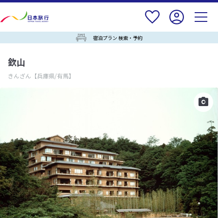
宿泊プラン 検索・予約
欽山
きんざん
【兵庫県/有馬】