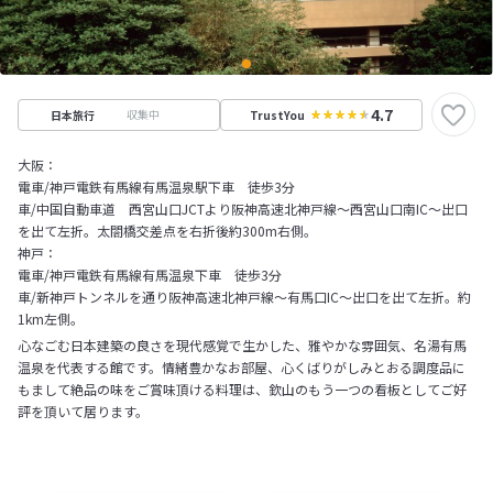
4.7
収集中
日本旅行
TrustYou
大阪：
電車/神戸電鉄有馬線有馬温泉駅下車 徒歩3分
車/中国自動車道 西宮山口JCTより阪神高速北神戸線～西宮山口南IC～出口
を出て左折。太閤橋交差点を右折後約300m右側。
神戸：
電車/神戸電鉄有馬線有馬温泉下車 徒歩3分
車/新神戸トンネルを通り阪神高速北神戸線～有馬口IC～出口を出て左折。約
1km左側。
心なごむ日本建築の良さを現代感覚で生かした、雅やかな雰囲気、名湯有馬
温泉を代表する館です。情緒豊かなお部屋、心くばりがしみとおる調度品に
もまして絶品の味をご賞味頂ける料理は、欽山のもう一つの看板としてご好
評を頂いて居ります。