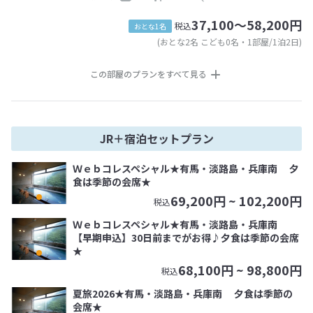
37,100～58,200円
税込
おとな1名
(おとな2名 こども0名・1部屋/1泊2日)
この部屋のプランをすべて見る
JR＋宿泊セットプラン
Ｗｅｂコレスペシャル★有馬・淡路島・兵庫南 夕
食は季節の会席★
69,200
円 ~
102,200
円
税込
Ｗｅｂコレスペシャル★有馬・淡路島・兵庫南
【早期申込】30日前までがお得♪夕食は季節の会席
★
68,100
円 ~
98,800
円
税込
夏旅2026★有馬・淡路島・兵庫南 夕食は季節の
会席★