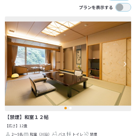
プランを表示する
【禁煙】和室１２帖
【広さ】12畳
2～5名
和室（川沿）
バス
トイレ
禁煙