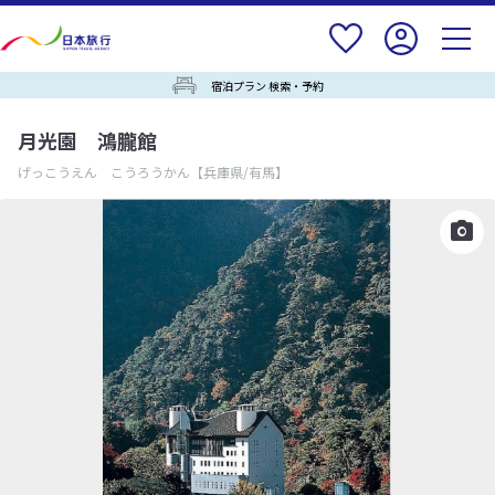
宿泊プラン 検索・予約
月光園 鴻朧館
げっこうえん こうろうかん
【兵庫県/有馬】