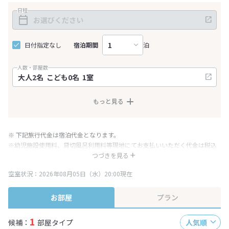
日程
日付指定なし
宿泊期間
泊
人数・部屋数
もっと見る
※ 下記旅行代金は宿泊代金となります。
※幼児施設使用料、貸切風呂利用料等現地にてお支払いいただく代金は税込
み表記となりますが、消費税増税に伴い代金が一部変更となる場合がござい
つづきを見る
ます。
空室状況：2026年08月05日（水）20:00現在
※表示されている旅行代金・プラン内容は一定時間ごとに更新されます。最
終確認画面でご確認ください。
お部屋
プラン
1
候補：
部屋タイプ
人気順