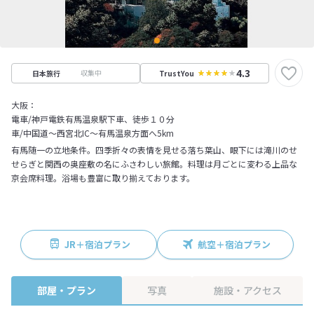
4.3
収集中
日本旅行
TrustYou
大阪：
電車/神戸電鉄有馬温泉駅下車、徒歩１０分
車/中国道～西宮北IC～有馬温泉方面へ5km
有馬随一の立地条件。四季折々の表情を見せる落ち葉山、眼下には滝川のせ
せらぎと関西の奥座敷の名にふさわしい旅館。料理は月ごとに変わる上品な
京会席料理。浴場も豊富に取り揃えております。
JR＋宿泊プラン
航空＋宿泊プラン
部屋・プラン
写真
施設・アクセス