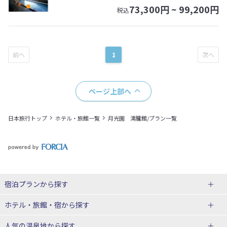
73,300
円 ~
99,200
円
税込
1
ページ上部へ
日本旅行トップ
ホテル・旅館一覧
月光園 鴻朧館/プラン一覧
宿泊プランから探す
北海道
ホテル・旅館・宿
から探す
東北
北海道ホテル・旅館
人気の温泉地
から探す