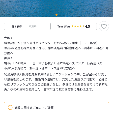
4.5
収集中
日本旅行
TrustYou
大阪：
電車/梅田から洲本高速バスセンター行の高速バス乗車（ＪＲ・阪急）
車/阪神高速を神戸方面に進み、神戸淡路鳴門自動車道へ～洲本IC～国道28号
方面へ
神戸：
電車/ＪＲ新神戸・三宮・舞子各駅より洲本高速バスセンター行高速バス
車/神戸淡路鳴門自動車道～洲本IC～国道28号方面へ
紀淡海峡や大阪湾を見渡す素晴らしいロケーションの中、全客室からは美し
い景色を楽しめます。 施設内の温泉では、充実した湯巡りが可能で、心身と
もにリフレッシュできること間違いなし。 夕食には淡路島ならではの新鮮な
魚介や旬の食材を使用した、日本料理の魅力を存分に味わえます。
施設に関するご案内・ご注意