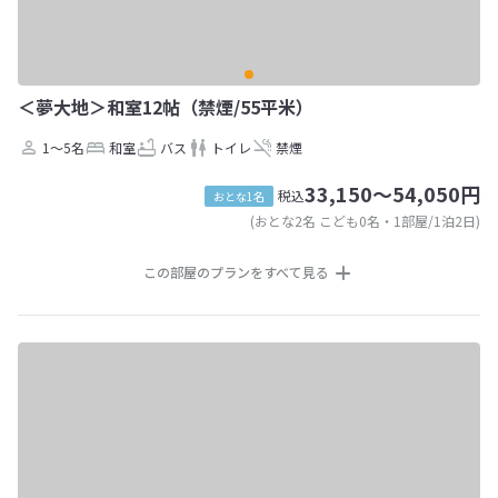
＜夢大地＞和室12帖（禁煙/55平米）
1～5名
和室
バス
トイレ
禁煙
33,150～54,050円
税込
おとな1名
(おとな2名 こども0名・1部屋/1泊2日)
この部屋のプランをすべて見る