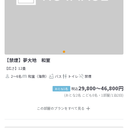
【禁煙】夢大地 和室
【広さ】12畳
2～6名
和室（海側）
バス
トイレ
禁煙
29,800～46,800円
税込
おとな1名
(おとな2名 こども0名・1部屋/1泊2日)
この部屋のプランをすべて見る