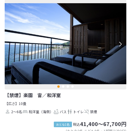
【禁煙】楽園 宙／和洋室
【広さ】10畳
2～6名
和洋室（海側）
バス
トイレ
禁煙
41,400～67,700円
税込
おとな1名
(おとな2名 こども0名・1部屋/1泊2日)