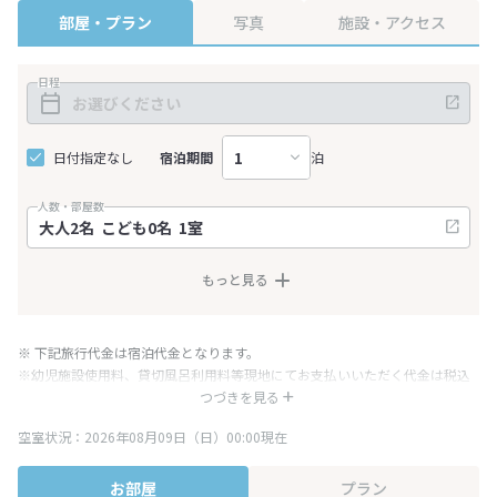
部屋・プラン
写真
施設・アクセス
日程
日付指定なし
宿泊期間
泊
人数・部屋数
もっと見る
※ 下記旅行代金は宿泊代金となります。
※幼児施設使用料、貸切風呂利用料等現地にてお支払いいただく代金は税込
み表記となりますが、消費税増税に伴い代金が一部変更となる場合がござい
つづきを見る
ます。
空室状況：2026年08月09日（日）00:00現在
※表示されている旅行代金・プラン内容は一定時間ごとに更新されます。最
終確認画面でご確認ください。
お部屋
プラン