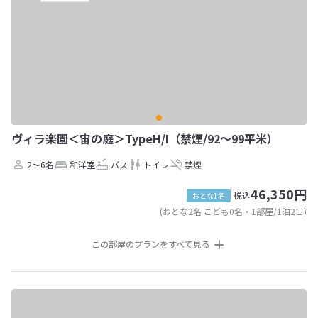
ヴィラ楽園＜宙の庭＞TypeH/I（禁煙/92～99平米）
2～6名
和洋室
バス
トイレ
禁煙
46,350円
税込
おとな1名
(おとな2名 こども0名・1部屋/1泊2日)
この部屋のプランをすべて見る