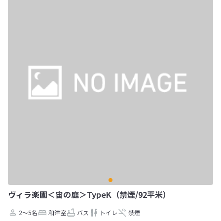
ヴィラ楽園＜宙の庭＞TypeK（禁煙/92平米）
2～5名
和洋室
バス
トイレ
禁煙