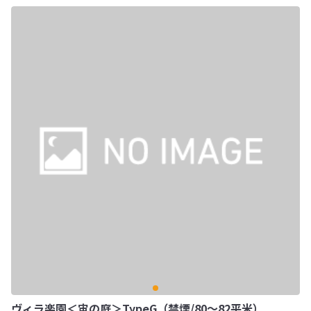
ヴィラ楽園＜宙の庭＞TypeG（禁煙/80～82平米）