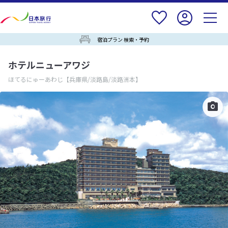
宿泊プラン 検索・予約
ホテルニューアワジ
ほてるにゅーあわじ
【兵庫県/淡路島/淡路洲本】