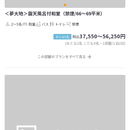
＜夢大地＞露天風呂付和室（禁煙/66～69平米）
2～5名
和室
バス
トイレ
禁煙
37,550～56,250円
税込
おとな1名
(おとな2名 こども0名・1部屋/1泊2日)
この部屋のプランをすべて見る