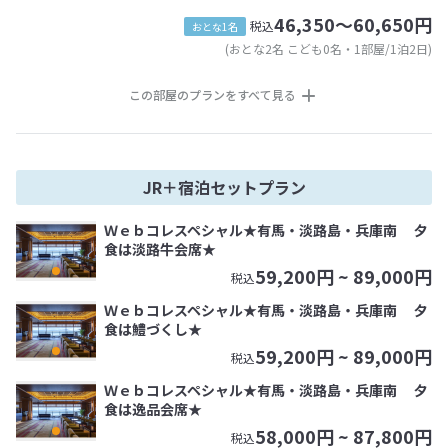
46,350～60,650円
税込
おとな1名
(おとな2名 こども0名・1部屋/1泊2日)
この部屋のプランをすべて見る
JR＋宿泊セットプラン
Ｗｅｂコレスペシャル★有馬・淡路島・兵庫南 夕
食は淡路牛会席★
59,200
円 ~
89,000
円
税込
Ｗｅｂコレスペシャル★有馬・淡路島・兵庫南 夕
食は鱧づくし★
59,200
円 ~
89,000
円
税込
Ｗｅｂコレスペシャル★有馬・淡路島・兵庫南 夕
食は逸品会席★
58,000
円 ~
87,800
円
税込