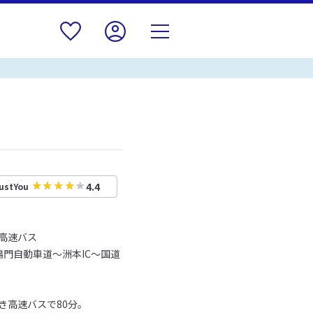
4.4
ustYou
高速バス
鳴門自動車道～洲本IC～国道
き高速バスで80分。