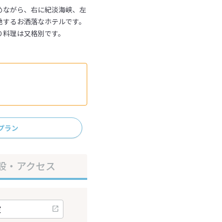
めながら、右に紀淡海峡、左
地するお洒落なホテルです。
り料理は又格別です。
。
プラン
設・アクセス