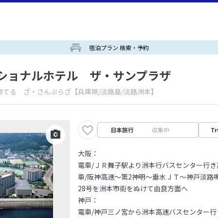
宿泊プラン 検索・予約
ショナルホテル ザ・サンプラザ
ほてる ざ・さんぷらざ
【兵庫県/淡路島/淡路洲本】
日本旅行
収集中
Tr
大阪：
電車/ＪＲ舞子駅より洲本行バスセンター行き
車/阪神高速～第2神明～垂水ＪＴ～神戸淡路
28号を洲本市街をぬけて由良方面へ
神戸：
電車/神戸三ノ宮から洲本高速バスセンター行