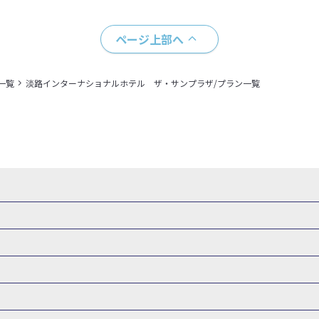
ページ上部へ
一覧
淡路インターナショナルホテル ザ・サンプラザ/プラン一覧
県
秋田県
山形県
福島県
関東
東京都
神奈川県
埼玉県
県
福井県
甲信越
山梨県
新潟県
長野県
東海
静岡県
ル・旅館
岩手県ホテル・旅館
宮城県ホテル・旅館
秋田県ホテル
府
兵庫県
奈良県
和歌山県
四国
徳島県
高知県
香川県
館
東京都ホテル・旅館
神奈川県ホテル・旅館
埼玉県ホテ
泉(北海道)
十勝川温泉(北海道)
阿寒湖温泉(北海道)
洞爺湖温泉(
口県
九州
福岡県
佐賀県
長崎県
熊本県
大分県
宮崎県
館
栃木県ホテル・旅館
群馬県ホテル・旅館
富山県ホテル
知床温泉(北海道)
東北
花巻温泉(岩手)
蔵王温泉(山形)
かみの
森旅行・ツアー
岩手旅行・ツアー
宮城旅行・ツアー
秋田旅行・
館
山梨県ホテル・旅館
新潟県ホテル・旅館
長野県ホテ
温泉(福島)
北陸
和倉温泉(石川)
宇奈月温泉(富山)
あわら温泉(
関東
東京旅行・ツアー
神奈川旅行・ツアー
埼玉旅行・ツアー