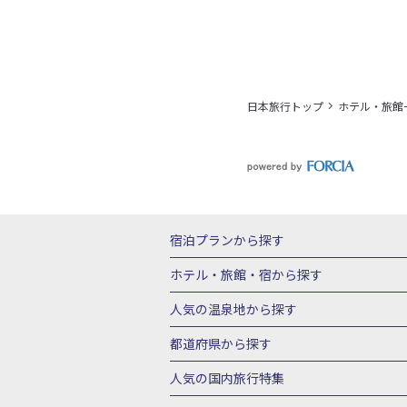
日本旅行トップ
ホテル・旅館
宿泊プランから探す
北海道
東北
青森県
岩手県
宮城
ホテル・旅館・宿
から探す
栃木県
群馬県
北陸
富山県
石川
北海道ホテル・旅館
青森県ホテ
人気の温泉地
から探す
三重県
近畿
滋賀県
京都府
大阪
山形県ホテル・旅館
福島県ホテル・旅
北海道
湯の川温泉(北海道)
定山渓温
都道府県から探す
岡山県
広島県
鳥取県
島根県
山
千葉県ホテル・旅館
茨城県ホテル・旅
川湯温泉(北海道)
層雲峡温泉(北海道)
北海道旅行・ツアー
東北
青
人気の国内旅行特集
石川県ホテル・旅館
福井県ホテル・旅
鳴子温泉(宮城)
秋保温泉(宮城)
飯坂
山形旅行・ツアー
福島旅行・ツアー