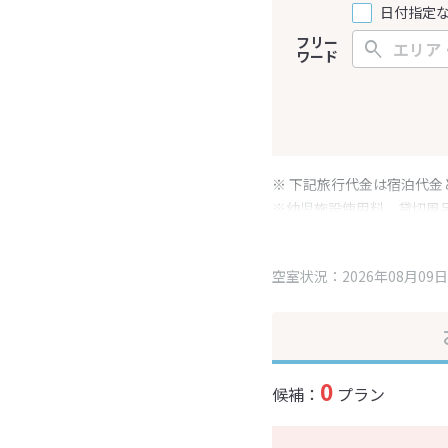
日付指定
フリー
ワード
※ 下記旅行代金は宿泊代金
※幼児施設使用料、貸切風
変更となる場合がございま
※表示されている旅行代金
空室状況：2026年08月09日
0
候補：
プラン