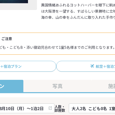
異国情緒あふれるヨットハーバーを眼下に眺
は大阪港を一望する、すばらしい景勝地に立
海の幸、山の幸をふんだんに取り入れた手作
・ご注意
ども・こどもB・添い寝幼児合わせて1室5名様までのご利用となります
R＋宿泊プラン
航空＋宿泊
ン
写真
施
人数・
部屋数