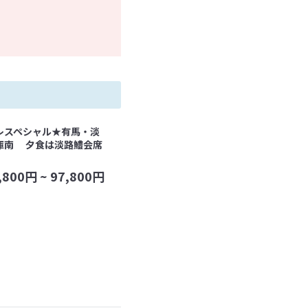
レスペシャル★有馬・淡
庫南 夕食は淡路鱧会席
,800
円 ~
97,800
円