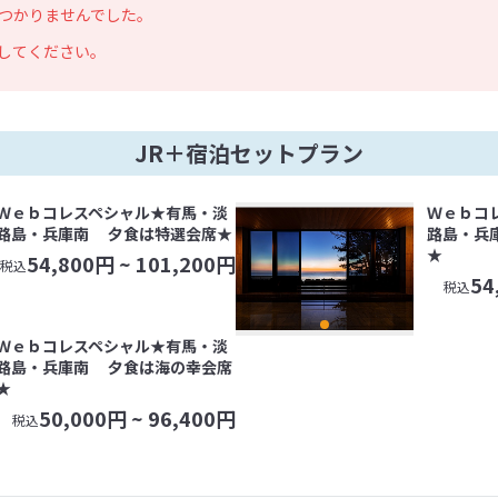
つかりませんでした。
してください。
JR＋宿泊セットプラン
Ｗｅｂコレスペシャル★有馬・淡
Ｗｅｂコ
路島・兵庫南 夕食は特選会席★
路島・兵
★
54,800
円 ~
101,200
円
税込
54
税込
Ｗｅｂコレスペシャル★有馬・淡
路島・兵庫南 夕食は海の幸会席
★
50,000
円 ~
96,400
円
税込