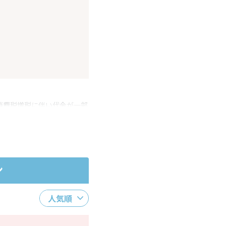
消費税増税に伴い代金が一部
ださい。
ン
人気順