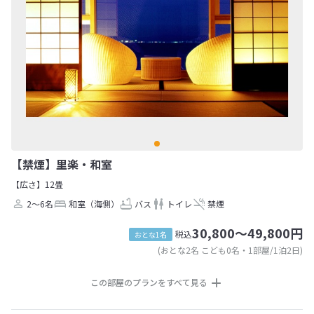
【禁煙】里楽・和室
【広さ】12畳
2～6名
和室（海側）
バス
トイレ
禁煙
30,800～49,800円
税込
おとな1名
(おとな2名 こども0名・1部屋/1泊2日)
この部屋のプランをすべて見る