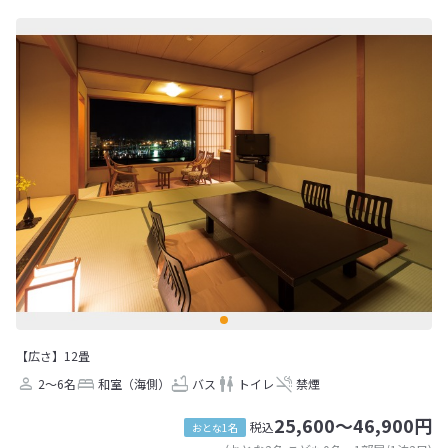
【広さ】12畳
2～6名
和室（海側）
バス
トイレ
禁煙
25,600～46,900円
税込
おとな1名