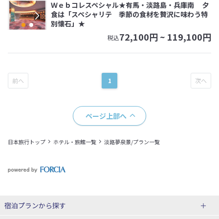
Ｗｅｂコレスペシャル★有馬・淡路島・兵庫南 夕
食は「スペシャリテ 季節の食材を贅沢に味わう特
別懐石」★
72,100
円 ~
119,100
円
税込
1
ページ上部へ
日本旅行トップ
ホテル・旅館一覧
淡路夢泉景/プラン一覧
宿泊プランから探す