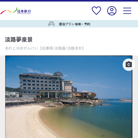
宿泊プラン 検索・予約
淡路夢泉景
あわじゆめせんけい
【兵庫県/淡路島/淡路洲本】