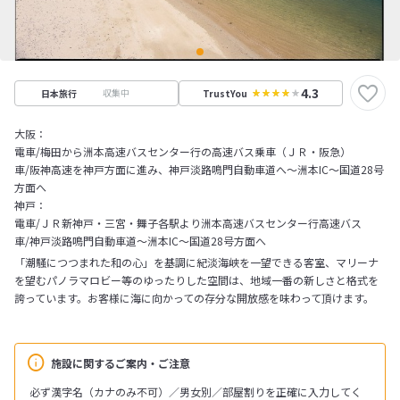
4.3
収集中
日本旅行
TrustYou
大阪：
電車/梅田から洲本高速バスセンター行の高速バス乗車（ＪＲ・阪急）
車/阪神高速を神戸方面に進み、神戸淡路鳴門自動車道へ～洲本IC～国道28号
方面へ
神戸：
電車/ＪＲ新神戸・三宮・舞子各駅より洲本高速バスセンター行高速バス
車/神戸淡路鳴門自動車道～洲本IC～国道28号方面へ
「潮騒につつまれた和の心」を基調に紀淡海峡を一望できる客室、マリーナ
を望むパノラマロビー等のゆったりした空間は、地域一番の新しさと格式を
誇っています。お客様に海に向かっての存分な開放感を味わって頂けます。
施設に関するご案内・ご注意
必ず漢字名（カナのみ不可）／男女別／部屋割りを正確に入力してく