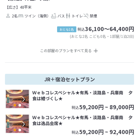
【広さ】48平米
2名
ツイン（海側）
バス
トイレ
禁煙
36,100～64,400円
税込
おとな1名
(おとな2名 こども0名・1部屋/1泊2日)
この部屋のプランをすべて見る
JR＋宿泊セットプラン
Ｗｅｂコレスペシャル★有馬・淡路島・兵庫南 夕
食は鱧づくし★
59,200
円 ~
89,000
円
税込
Ｗｅｂコレスペシャル★有馬・淡路島・兵庫南 夕
食は逸品会席★
59,200
円 ~
92,400
円
税込