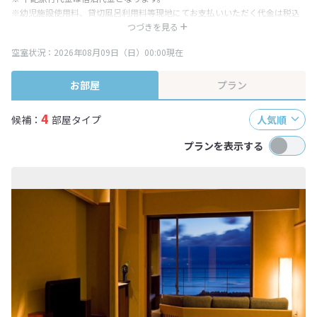
※幼児施設使用料、貸切風呂利用料等現地にてお支払いいただく代金は税込
み表記となりますが、消費税増税に伴い代金が一部変更となる場合がござい
つづきを見る
ます。
空室状況：2026年08月09日（日）00:00現在
※表示されている旅行代金・プラン内容は一定時間ごとに更新されます。最
終確認画面でご確認ください。
お部屋
プラン
4
候補：
部屋タイプ
人気順
プランを表示する