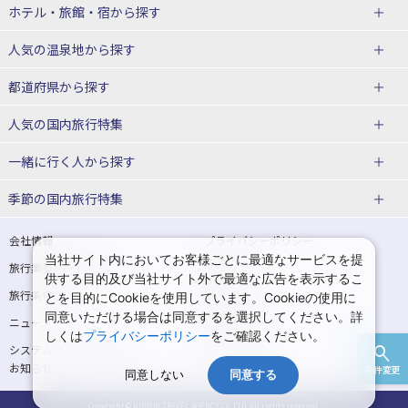
北海道
ホテル・旅館・宿
から探す
東北
北海道ホテル・旅館
人気の温泉地
から探す
青森県
岩手県
北海道
都道府県から探す
宮城県
秋田県
青森県ホテル・旅館
岩手県ホテル・旅館
湯の川温泉(北海道)
定山渓温泉(北海道)
人気の国内旅行特集
山形県
福島県
宮城県ホテル・旅館
秋田県ホテル・旅館
十勝川温泉(北海道)
阿寒湖温泉(北海道)
北海道旅行・ツアー
東京ディズニーリゾート®への旅
ユニバーサル・スタジオ・ジャパ
一緒に行く人
から探す
ンへの旅
関東
山形県ホテル・旅館
福島県ホテル・旅館
洞爺湖温泉(北海道)
川湯温泉(北海道)
東北
一人旅 国内版
家族・子連れ旅行 国内版
季節の国内旅行特集
温泉旅行
日帰り旅行
東京都
神奈川県
層雲峡温泉(北海道)
知床温泉(北海道)
青森旅行・ツアー
岩手旅行・ツアー
カップル・夫婦旅行 国内版
女子旅 国内版
桜・お花見特集
ゴールデンウィーク（GW）の国内
会社情報
プライバシーポリシー
旅行
当社サイト内においてお客様ごとに最適なサービスを提
埼玉県
千葉県
東京都ホテル・旅館
神奈川県ホテル・旅館
東北
旅行業登録票・約款
規約集
宮城旅行・ツアー
秋田旅行・ツアー
卒業旅行・学生旅行 国内版
供する目的及び当社サイト外で最適な広告を表示するこ
夏休み・お盆の国内旅行
7月の国内旅行
旅行条件書
商標について
とを目的にCookieを使用しています。Cookieの使用に
茨城県
栃木県
埼玉県ホテル・旅館
千葉県ホテル・旅館
花巻温泉(岩手)
蔵王温泉(山形)
山形旅行・ツアー
福島旅行・ツアー
同意いただける場合は同意するを選択してください。詳
ニュースリリース
採用情報
8月の国内旅行
9月の国内旅行
しくは
プライバシーポリシー
をご確認ください。
群馬県
茨城県ホテル・旅館
栃木県ホテル・旅館
かみのやま温泉(山形)
鳴子温泉(宮城)
関東
システムメンテナンスの
サイトマップ
10月の国内旅行
11月の国内旅行
お知らせ
条件変更
北陸
群馬県ホテル・旅館
同意しない
同意する
秋保温泉(宮城)
飯坂温泉(福島)
東京旅行・ツアー
神奈川旅行・ツアー
紅葉旅行
クリスマスの国内旅行
Copyright © NIPPON TRAVEL AGENCY Co.,LTD. All rights reserved.