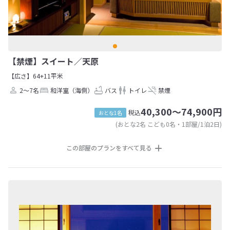
【禁煙】スイート／天原
【広さ】64+11平米
2～7名
和洋室（海側）
バス
トイレ
禁煙
40,300～74,900円
税込
おとな1名
(おとな2名 こども0名・1部屋/1泊2日)
この部屋のプランをすべて見る