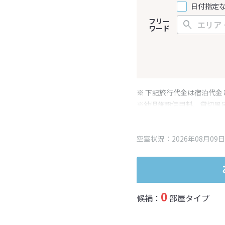
日付指定
フリー
ワード
※ 下記旅行代金は宿泊代金
※幼児施設使用料、貸切風
変更となる場合がございま
※表示されている旅行代金
空室状況：2026年08月09日
0
候補：
部屋タイプ