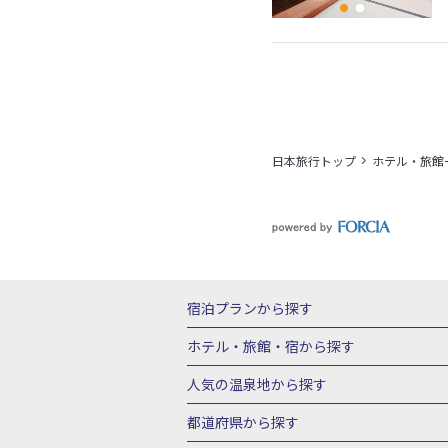
日本旅行トップ
ホテル・旅館
宿泊プランから探す
北海道
東北
青森県
岩手県
宮城
ホテル・旅館・宿
から探す
栃木県
群馬県
北陸
富山県
石川
北海道ホテル・旅館
青森県ホテ
人気の温泉地
から探す
三重県
近畿
滋賀県
京都府
大阪
山形県ホテル・旅館
福島県ホテル・旅
北海道
湯の川温泉(北海道)
定山渓温
都道府県から探す
岡山県
広島県
鳥取県
島根県
山
千葉県ホテル・旅館
茨城県ホテル・旅
川湯温泉(北海道)
層雲峡温泉(北海道)