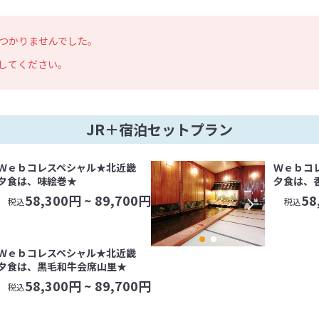
つかりませんでした。
してください。
JR＋宿泊セットプラン
Ｗｅｂコレスペシャル★北近畿
Ｗｅｂコ
夕食は、味絵巻★
夕食は、
58,300
円 ~
89,700
円
58
税込
税込
Ｗｅｂコレスペシャル★北近畿
夕食は、黒毛和牛会席山里★
58,300
円 ~
89,700
円
税込