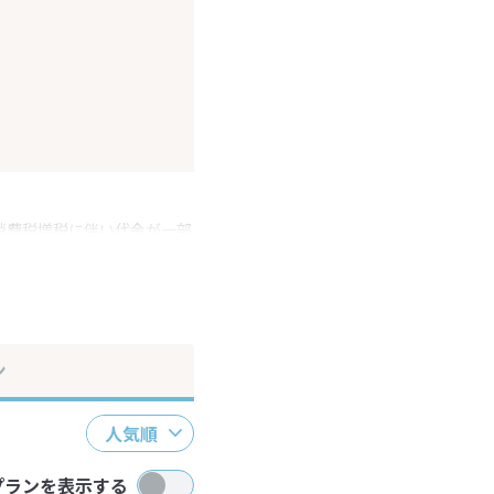
消費税増税に伴い代金が一部
ださい。
ン
人気順
プランを表示する