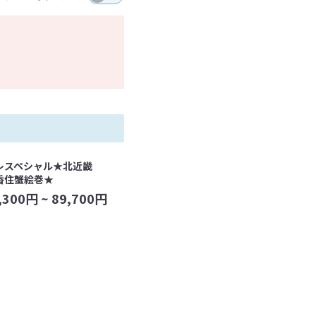
レスペシャル★北近畿
香住蟹絵巻★
,300
円 ~
89,700
円