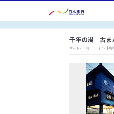
千年の湯 古ま
せんねんのゆ こまん
【兵