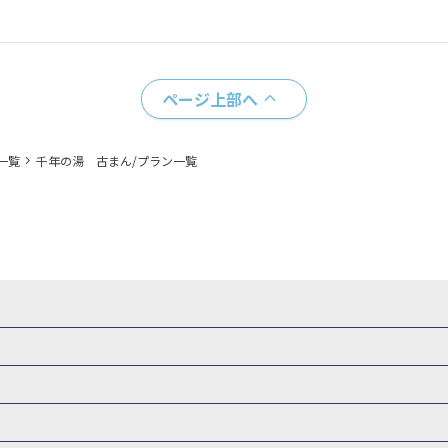
ページ上部へ
一覧
千年の湯 古まん/プラン一覧
県
秋田県
山形県
福島県
関東
東京都
神奈川県
埼玉県
県
福井県
甲信越
山梨県
新潟県
長野県
東海
静岡県
ル・旅館
岩手県ホテル・旅館
宮城県ホテル・旅館
秋田県ホテル
府
兵庫県
奈良県
和歌山県
四国
徳島県
高知県
香川県
館
東京都ホテル・旅館
神奈川県ホテル・旅館
埼玉県ホテ
泉(北海道)
十勝川温泉(北海道)
阿寒湖温泉(北海道)
洞爺湖温泉(
口県
九州
福岡県
佐賀県
長崎県
熊本県
大分県
宮崎県
館
栃木県ホテル・旅館
群馬県ホテル・旅館
富山県ホテル
知床温泉(北海道)
東北
花巻温泉(岩手)
蔵王温泉(山形)
かみの