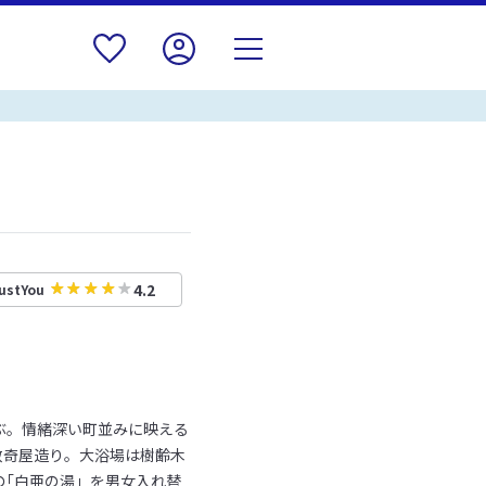
4.2
ustYou
ぶ。情緒深い町並みに映える
数奇屋造り。大浴場は樹齢木
の｢白亜の湯」を男女入れ替