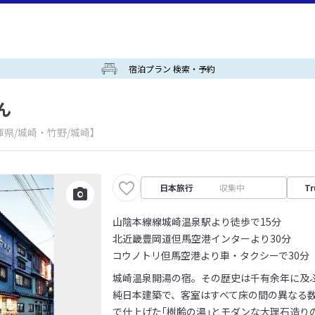
宿泊プラン 検索・予約
ん
庫県/城崎・竹野/城崎】
日本旅行
収集中
Tr
山陰本線線城崎温泉駅より徒歩で15分
北近畿豊岡道但馬空港インターより30分
コウノトリ但馬空港より車・タクシーで30分
城崎温泉開湯の宿。その歴史は千有余年に及
純日本建築で、客室はすべて床の間の異なる
で仕上げた｢樹齢の湯｣とモダンな大理石造り