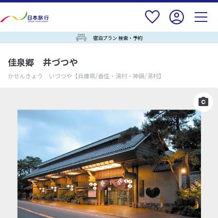
宿泊プラン 検索・予約
佳泉郷 井づつや
かせんきょう いづつや
【兵庫県/香住・湯村・神鍋/湯村】