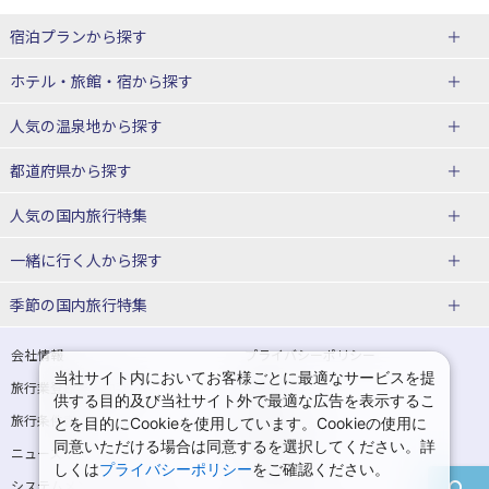
宿泊プランから探す
北海道
ホテル・旅館・宿
から探す
東北
北海道ホテル・旅館
人気の温泉地
から探す
青森県
岩手県
北海道
都道府県から探す
宮城県
秋田県
青森県ホテル・旅館
岩手県ホテル・旅館
湯の川温泉(北海道)
定山渓温泉(北海道)
人気の国内旅行特集
山形県
福島県
宮城県ホテル・旅館
秋田県ホテル・旅館
十勝川温泉(北海道)
阿寒湖温泉(北海道)
北海道旅行・ツアー
東京ディズニーリゾート®への旅
ユニバーサル・スタジオ・ジャパ
一緒に行く人
から探す
ンへの旅
関東
山形県ホテル・旅館
福島県ホテル・旅館
洞爺湖温泉(北海道)
川湯温泉(北海道)
東北
一人旅 国内版
家族・子連れ旅行 国内版
季節の国内旅行特集
温泉旅行
日帰り旅行
東京都
神奈川県
層雲峡温泉(北海道)
知床温泉(北海道)
青森旅行・ツアー
岩手旅行・ツアー
カップル・夫婦旅行 国内版
女子旅 国内版
桜・お花見特集
ゴールデンウィーク（GW）の国内
会社情報
プライバシーポリシー
旅行
当社サイト内においてお客様ごとに最適なサービスを提
埼玉県
千葉県
東京都ホテル・旅館
神奈川県ホテル・旅館
東北
旅行業登録票・約款
規約集
宮城旅行・ツアー
秋田旅行・ツアー
卒業旅行・学生旅行 国内版
供する目的及び当社サイト外で最適な広告を表示するこ
夏休み・お盆の国内旅行
7月の国内旅行
旅行条件書
商標について
とを目的にCookieを使用しています。Cookieの使用に
茨城県
栃木県
埼玉県ホテル・旅館
千葉県ホテル・旅館
花巻温泉(岩手)
蔵王温泉(山形)
山形旅行・ツアー
福島旅行・ツアー
同意いただける場合は同意するを選択してください。詳
ニュースリリース
採用情報
8月の国内旅行
9月の国内旅行
しくは
プライバシーポリシー
をご確認ください。
群馬県
茨城県ホテル・旅館
栃木県ホテル・旅館
かみのやま温泉(山形)
鳴子温泉(宮城)
関東
システムメンテナンスの
サイトマップ