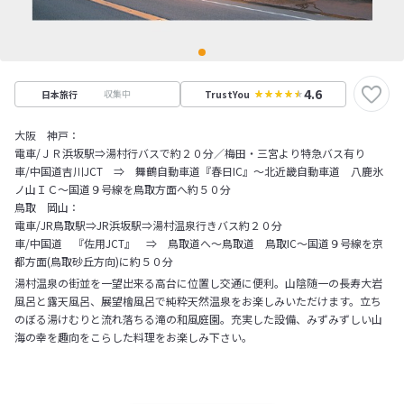
4.6
収集中
日本旅行
TrustYou
大阪 神戸：
電車/ＪＲ浜坂駅⇒湯村行バスで約２０分／梅田・三宮より特急バス有り
車/中国道吉川JCT ⇒ 舞鶴自動車道『春日IC』～北近畿自動車道 八鹿氷
ノ山ＩＣ～国道９号線を鳥取方面へ約５０分
鳥取 岡山：
電車/JR鳥取駅⇒JR浜坂駅⇒湯村温泉行きバス約２０分
車/中国道 『佐用JCT』 ⇒ 鳥取道へ～鳥取道 鳥取IC～国道９号線を京
都方面(鳥取砂丘方向)に約５０分
湯村温泉の街並を一望出来る高台に位置し交通に便利。山陰随一の長寿大岩
風呂と露天風呂、展望檜風呂で純粋天然温泉をお楽しみいただけます。立ち
のぼる湯けむりと流れ落ちる滝の和風庭園。充実した設備、みずみずしい山
海の幸を趣向をこらした料理をお楽しみ下さい。