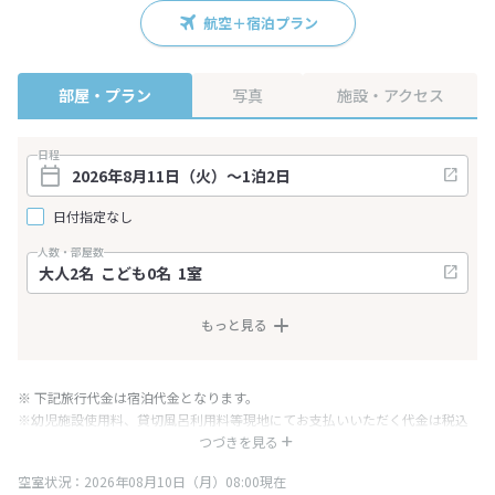
航空＋宿泊プラン
部屋・プラン
写真
施設・アクセス
日程
日付指定なし
人数・部屋数
もっと見る
※ 下記旅行代金は宿泊代金となります。
※幼児施設使用料、貸切風呂利用料等現地にてお支払いいただく代金は税込
み表記となりますが、消費税増税に伴い代金が一部変更となる場合がござい
つづきを見る
ます。
空室状況：2026年08月10日（月）08:00現在
※表示されている旅行代金・プラン内容は一定時間ごとに更新されます。最