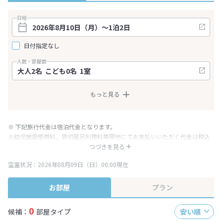
日程
日付指定なし
人数・部屋数
もっと見る
※ 下記旅行代金は宿泊代金となります。
※幼児施設使用料、貸切風呂利用料等現地にてお支払いいただく代金は税込
み表記となりますが、消費税増税に伴い代金が一部変更となる場合がござい
つづきを見る
ます。
空室状況：2026年08月09日（日）00:00現在
※表示されている旅行代金・プラン内容は一定時間ごとに更新されます。最
終確認画面でご確認ください。
お部屋
プラン
0
候補：
部屋タイプ
安い順