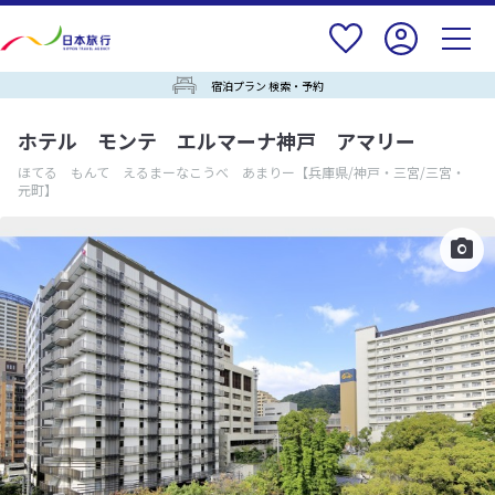
宿泊プラン 検索・予約
ホテル モンテ エルマーナ神戸 アマリー
ほてる もんて えるまーなこうべ あまりー
【兵庫県/神戸・三宮/三宮・
元町】