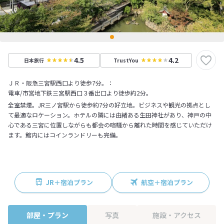
4.5
4.2
日本旅行
TrustYou
ＪＲ・阪急三宮駅西口より徒歩7分。：
電車/市営地下鉄三宮駅西口３番出口より徒歩約2分。
全室禁煙。JR三ノ宮駅から徒歩約7分の好立地。ビジネスや観光の拠点とし
て最適なロケーション。ホテルの隣には由緒ある生田神社があり、神戸の中
心である三宮に位置しながらも都会の喧騒から離れた時間を感じていただけ
ます。館内にはコインランドリーも完備。
JR＋宿泊プラン
航空＋宿泊プラン
部屋・プラン
写真
施設・アクセス