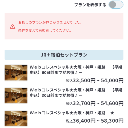
プランを表示する
お探しのプランが見つかりませんでした。
条件を変えて再検索してください。
JR＋宿泊セットプラン
Ｗｅｂコレスペシャル★大阪・神戸・姫路 【早期
申込】60日前までがお得♪－
33,500
円 ~
54,000
円
税込
Ｗｅｂコレスペシャル★大阪・神戸・姫路 【早期
申込】30日前までがお得♪－
32,700
円 ~
54,600
円
税込
Ｗｅｂコレスペシャル★大阪・神戸・姫路 ★
36,400
円 ~
58,300
円
税込