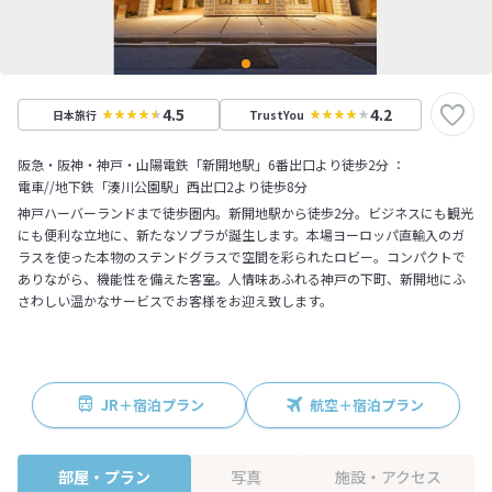
4.5
4.2
日本旅行
TrustYou
阪急・阪神・神戸・山陽電鉄「新開地駅」6番出口より徒歩2分 ：
電車//地下鉄「湊川公園駅」西出口2より徒歩8分
神戸ハーバーランドまで徒歩圏内。新開地駅から徒歩2分。ビジネスにも観光
にも便利な立地に、新たなソプラが誕生します。本場ヨーロッパ直輸入のガ
ラスを使った本物のステンドグラスで空間を彩られたロビー。コンパクトで
ありながら、機能性を備えた客室。人情味あふれる神戸の下町、新開地にふ
さわしい温かなサービスでお客様をお迎え致します。
JR＋宿泊プラン
航空＋宿泊プラン
部屋・プラン
写真
施設・アクセス