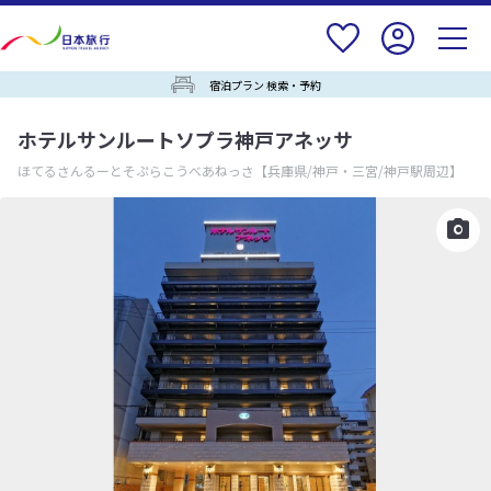
宿泊プラン 検索・予約
ホテルサンルートソプラ神戸アネッサ
ほてるさんるーとそぷらこうべあねっさ
【兵庫県/神戸・三宮/神戸駅周辺】