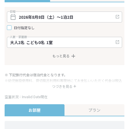
日程
日付指定なし
人数・部屋数
もっと見る
※ 下記旅行代金は宿泊代金となります。
※幼児施設使用料、貸切風呂利用料等現地にてお支払いいただく代金は税込
み表記となりますが、消費税増税に伴い代金が一部変更となる場合がござい
つづきを見る
ます。
空室状況：Invalid Date現在
※表示されている旅行代金・プラン内容は一定時間ごとに更新されます。最
終確認画面でご確認ください。
お部屋
プラン