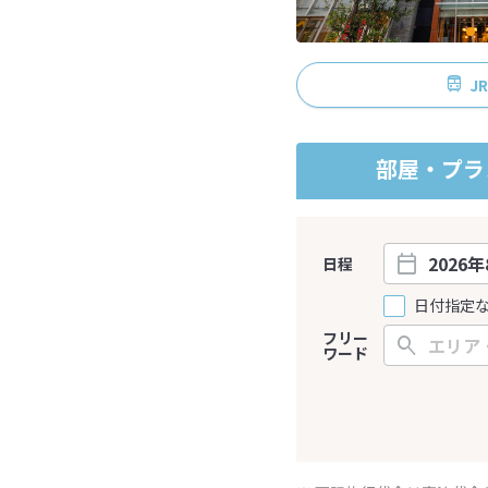
J
部屋・プラ
日程
日付指定
フリー
ワード