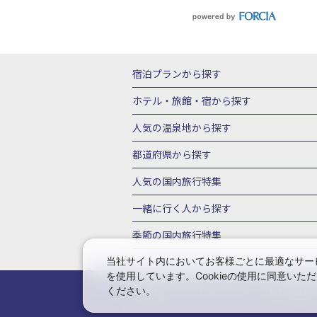
宿泊プランから探す
北海道
東北
青森県
岩手県
宮城
ホテル・旅館・宿
から探す
栃木県
群馬県
北陸
富山県
石川
北海道ホテル・旅館
青森県ホテ
人気の温泉地
から探す
三重県
近畿
滋賀県
京都府
大阪
山形県ホテル・旅館
福島県ホテル・旅
北海道
湯の川温泉(北海道)
定山渓温
都道府県から探す
岡山県
広島県
鳥取県
島根県
山
千葉県ホテル・旅館
茨城県ホテル・旅
川湯温泉(北海道)
層雲峡温泉(北海道)
北海道旅行・ツアー
東北
青
人気の国内旅行特集
石川県ホテル・旅館
福井県ホテル・旅
鳴子温泉(宮城)
秋保温泉(宮城)
飯坂
山形旅行・ツアー
福島旅行・ツアー
静岡県ホテル・旅館
岐阜県ホテル・旅
東京ディズニーリゾート®への旅
ユニ
一緒に行く人
から探す
鬼怒川温泉(栃木)
川治温泉(栃木)
湯
茨城旅行・ツアー
栃木旅行・ツアー
京都府ホテル・旅館
大阪府ホテル・旅
伊豆箱根
箱根湯本温泉(神奈川)
強羅
一人旅 国内版
家族・子連れ旅行 国内
季節の国内旅行特集
甲信越
山梨旅行・ツアー
新潟旅行・
徳島県ホテル・旅館
高知県ホテル・旅
堂ヶ島温泉(静岡)
甲信越
河口湖温泉(
愛知旅行・ツアー
三重旅行・ツアー
桜・お花見特集
ゴールデンウィーク（
当社サイト内においてお客様ごとに最適なサービ
広島県ホテル・旅館
鳥取県ホテル・旅
白骨温泉(長野)
湯田中渋温泉(長野)
を使用しています。Cookieの使用に同意い
奈良旅行・ツアー
和歌山旅行・ツアー
9月の国内旅行
10月の国内旅行
11
佐賀県ホテル・旅館
長崎県ホテル・旅
有馬温泉(兵庫)
城崎温泉(兵庫)
湯村
ください。
会社情報
プライバシーポリシー
旅行業登録
中国
岡山旅行・ツアー
広島旅行・ツ
1月の国内旅行
2月の国内旅行
3月
鹿児島県ホテル・旅館
沖縄県ホテル・
長門湯本(山口)
四国
こんぴら温泉(香