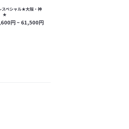
レスペシャル★大阪・神
 ★
,600
円 ~
61,500
円