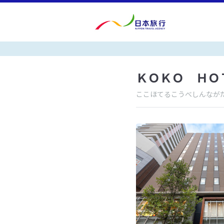
ＫＯＫＯ ＨＯ
ここほてるこうべしんなが