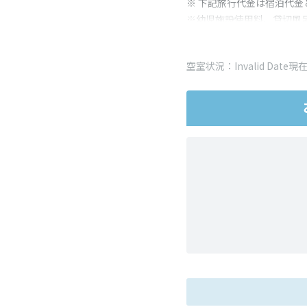
※ 下記旅行代金は宿泊代金
※幼児施設使用料、貸切風
変更となる場合がございま
※表示されている旅行代金
空室状況：Invalid Date現