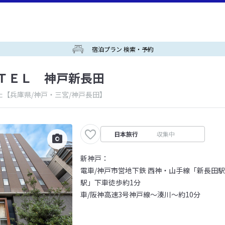
宿泊プラン 検索・予約
ＴＥＬ 神戸新長田
た
【兵庫県/神戸・三宮/神戸長田】
日本旅行
収集中
新神戸：
電車/神戸市営地下鉄 西神・山手線「新長田駅
駅」下車徒歩約1分
車/阪神高速3号神戸線～湊川～約10分