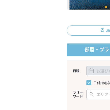
J
部屋・プラ
日程
日付指定
フリー
ワード