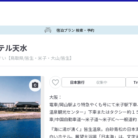
宿泊プラン 検索・予約
テル天水
すい
【鳥取県/皆生・米子・大山/皆生】
日本旅行
収集中
Tr
大阪：
電車/岡山駅より特急やくも号にて米子駅下
温泉観光センター」下車またはタクシー約１
車/中国自動車道～米子道～米子IC～一般道約
『海に湯が湧く』皆生温泉。白砂青松の日本
白いホテル。展望大浴場「日本海」は、文字