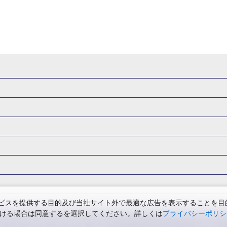
県
秋田県
山形県
福島県
関東
東京都
神奈川県
埼玉県
県
福井県
甲信越
山梨県
新潟県
長野県
東海
静岡県
ル・旅館
岩手県ホテル・旅館
宮城県ホテル・旅館
秋田県ホテル
府
兵庫県
奈良県
和歌山県
四国
徳島県
高知県
香川県
館
東京都ホテル・旅館
神奈川県ホテル・旅館
埼玉県ホテ
泉(北海道)
十勝川温泉(北海道)
阿寒湖温泉(北海道)
洞爺湖温泉(
口県
九州
福岡県
佐賀県
長崎県
熊本県
大分県
宮崎県
館
栃木県ホテル・旅館
群馬県ホテル・旅館
富山県ホテル
知床温泉(北海道)
東北
花巻温泉(岩手)
蔵王温泉(山形)
かみの
森旅行・ツアー
岩手旅行・ツアー
宮城旅行・ツアー
秋田旅行・
館
山梨県ホテル・旅館
新潟県ホテル・旅館
長野県ホテ
温泉(福島)
北陸
和倉温泉(石川)
宇奈月温泉(富山)
あわら温泉(
関東
東京旅行・ツアー
神奈川旅行・ツアー
埼玉旅行・ツアー
館
愛知県ホテル・旅館
三重県ホテル・旅館
滋賀県ホテル
バーサル・スタジオ・ジャパンへの旅
温泉旅行
日帰り旅行
西川温泉(栃木)
草津温泉(群馬)
万座温泉(群馬)
伊香保温泉(群馬)
群馬旅行・ツアー
北陸
富山旅行・ツアー
石川旅行・ツアー
館
兵庫県ホテル・旅館
奈良県ホテル・旅館
和歌山県ホテル・旅
温泉(神奈川)
湯河原温泉(神奈川)
熱海温泉(静岡)
伊東温泉(静岡)
版
カップル・夫婦旅行 国内版
女子旅 国内版
卒業旅行・学生旅行
ツアー
長野旅行・ツアー
東海
静岡旅行・ツアー
岐阜旅行・
館
香川県ホテル・旅館
愛媛県ホテル・旅館
岡山県ホテル
山梨)
富士山石和温泉(山梨)
西山温泉(山梨)
瀬波温泉(新潟)
下
関西
滋賀旅行・ツアー
京都旅行・ツアー
大阪旅行・ツアー
GW）の国内旅行
夏休み・お盆の国内旅行
7月の国内旅行
8月の
スを提供する目的及び当社サイト外で最適な広告を表示することを目的に
館
島根県ホテル・旅館
山口県ホテル・旅館
福岡県ホテル
昼神温泉(長野)
東海
浜名湖かんざんじ温泉(静岡)
下呂温泉(岐阜)
ただける場合は同意するを選択してください。詳しくは
プライバシーポリシ
四国
徳島旅行・ツアー
高知旅行・ツアー
香川旅行・ツアー
月の国内旅行
紅葉旅行
クリスマスの国内旅行
年末年始・お正月の
館
熊本県ホテル・旅館
大分県ホテル・旅館
宮崎県ホテル・旅館
温泉(兵庫)
白浜温泉(和歌山)
中国
三朝温泉(鳥取)
皆生温泉(鳥取
票・約款
規約集
旅行条件書
商標について
ニュースリリース
採用情報