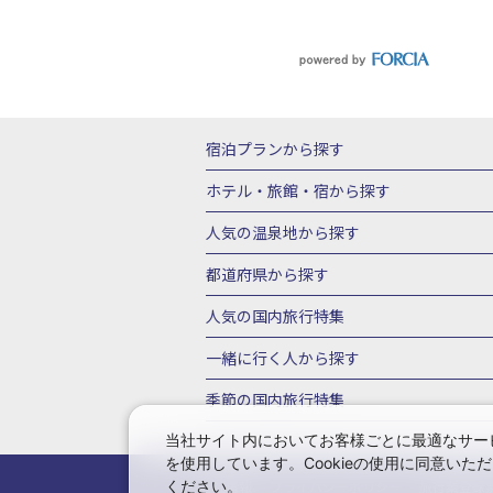
宿泊プランから探す
北海道
東北
青森県
岩手県
宮城
ホテル・旅館・宿
から探す
栃木県
群馬県
北陸
富山県
石川
北海道ホテル・旅館
青森県ホテ
人気の温泉地
から探す
三重県
近畿
滋賀県
京都府
大阪
山形県ホテル・旅館
福島県ホテル・旅
北海道
湯の川温泉(北海道)
定山渓温
都道府県から探す
岡山県
広島県
鳥取県
島根県
山
千葉県ホテル・旅館
茨城県ホテル・旅
川湯温泉(北海道)
層雲峡温泉(北海道)
北海道旅行・ツアー
東北
青
人気の国内旅行特集
石川県ホテル・旅館
福井県ホテル・旅
鳴子温泉(宮城)
秋保温泉(宮城)
飯坂
山形旅行・ツアー
福島旅行・ツアー
静岡県ホテル・旅館
岐阜県ホテル・旅
東京ディズニーリゾート®への旅
ユニ
一緒に行く人
から探す
鬼怒川温泉(栃木)
川治温泉(栃木)
湯
茨城旅行・ツアー
栃木旅行・ツアー
京都府ホテル・旅館
大阪府ホテル・旅
伊豆箱根
箱根湯本温泉(神奈川)
強羅
一人旅 国内版
家族・子連れ旅行 国内
季節の国内旅行特集
甲信越
山梨旅行・ツアー
新潟旅行・
徳島県ホテル・旅館
高知県ホテル・旅
堂ヶ島温泉(静岡)
甲信越
河口湖温泉(
愛知旅行・ツアー
三重旅行・ツアー
桜・お花見特集
ゴールデンウィーク（
当社サイト内においてお客様ごとに最適なサービ
広島県ホテル・旅館
鳥取県ホテル・旅
白骨温泉(長野)
湯田中渋温泉(長野)
を使用しています。Cookieの使用に同意い
奈良旅行・ツアー
和歌山旅行・ツアー
9月の国内旅行
10月の国内旅行
11
佐賀県ホテル・旅館
長崎県ホテル・旅
有馬温泉(兵庫)
城崎温泉(兵庫)
湯村
ください。
会社情報
プライバシーポリシー
旅行業登録