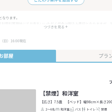
となります。
呂利用料等現地にてお支払いいただく代金は税込み表記となりますが、
つづきを見る
す。
・プラン内容は一定時間ごとに更新されます。最終確認画面でご確認く
（日）16:00現在
お部屋
プラ
【禁煙】和洋室
【広さ】7.5畳
【ベッド】幅98cm×長さ20
2～6名
和洋室
バス
トイレ
禁煙