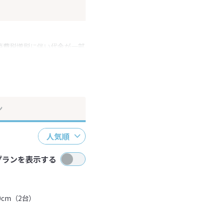
消費税増税に伴い代金が一部
ださい。
ン
人気順
プランを表示する
0cm（2台）