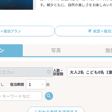
す。朝夕ともに、自然の美しさをお楽しみい
R＋宿泊プラン
航空＋宿泊
ン
写真
施
人数・
部屋数
なし
宿泊期間
泊
こだわり条件を追加する