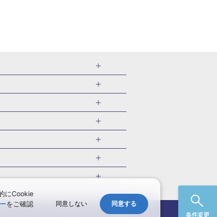
千葉県
茨城県
岐阜県
愛知県
・旅館
愛媛県
中国
ル・旅館
北海道)
鹿児島県
沖縄県
・旅館
やま温泉(山形)
ツアー
ル・旅館
福井)
関東
千葉旅行・ツアー
・旅館
四万温泉(群馬)
福井旅行・ツアー
館
熱川温泉(静岡)
 国内版
ツアー
・旅館
部温泉(山梨)
兵庫旅行・ツアー
国内旅行
Cookie
・旅館
関西
ー
をご確認
同意しない
同意する
愛媛旅行・ツアー
国内旅行
)
玉造温泉(島根)
システムメンテナンスの
お知らせ
サイトマップ
条件変更