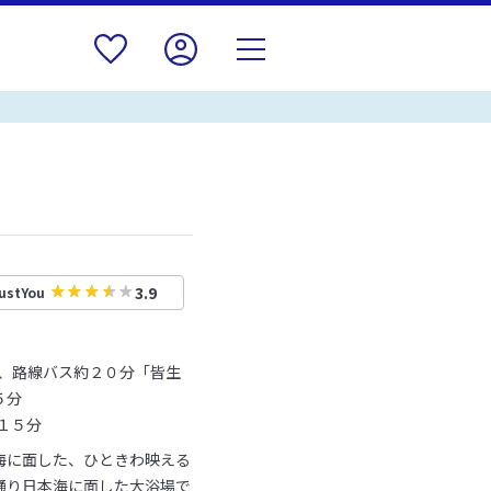
3.9
ustYou
車、路線バス約２０分「皆生
５分
１５分
海に面した、ひときわ映える
通り日本海に面した大浴場で