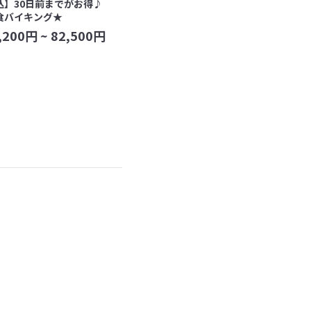
込】30日前までがお得♪
食バイキング★
,200
円 ~
82,500
円