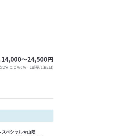
14,000～24,500円
込
な2名 こども0名・1部屋/1泊2日)
レスペシャル★山陰