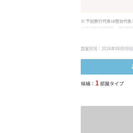
※ 下記旅行代金は宿泊代金
※幼児施設使用料、貸切風
変更となる場合がございま
※表示されている旅行代金
空室状況：2026年08月09日
1
候補：
部屋タイプ