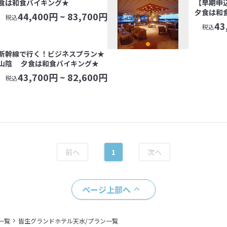
食は和食バイキング★
【早期申
夕食は和
44,400
円 ~
83,700
円
税込
43
税込
新幹線で行く！ビジネスプラン★
山陰 夕食は和食バイキング★
43,700
円 ~
82,600
円
税込
1
ページ上部へ
一覧
皆生グランドホテル天水/プラン一覧