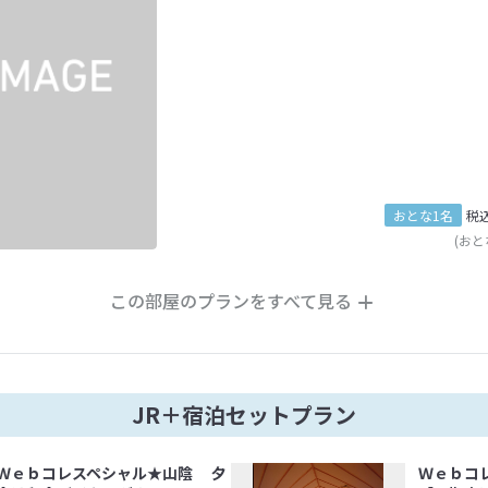
おとな1名
税
(おと
この部屋のプランをすべて見る
JR＋宿泊セットプラン
Ｗｅｂコレスペシャル★山陰 夕
Ｗｅｂコ