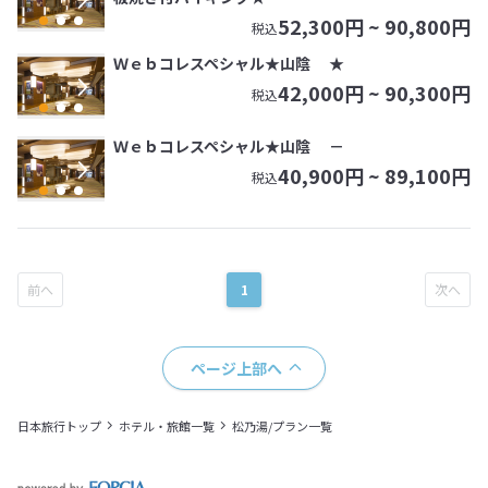
52,300
円 ~
90,800
円
税込
Ｗｅｂコレスペシャル★山陰 ★
42,000
円 ~
90,300
円
税込
Ｗｅｂコレスペシャル★山陰 －
40,900
円 ~
89,100
円
税込
1
ページ上部へ
日本旅行トップ
ホテル・旅館一覧
松乃湯/プラン一覧