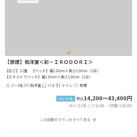
【禁煙】和洋室＜彩－ＩＲＯＤＯＲＩ＞
【広さ】12畳
【ベッド】幅120cm×長さ120cm（2台）
【エキストラベッド】幅120cm×長さ120cm（1台）
1～3名
和洋室
バス
トイレ
禁煙
14,200～43,400円
税込
おとな1名
(おとな2名 こども0名・1部屋/1泊2日)
この部屋のプランをすべて見る