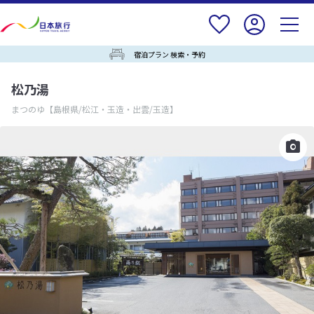
宿泊プラン 検索・予約
松乃湯
まつのゆ
【島根県/松江・玉造・出雲/玉造】