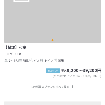
【禁煙】和室
【広さ】10畳
1～4名
和室
バス
トイレ
禁煙
9,200～39,200円
税込
おとな1名
(おとな2名 こども0名・1部屋/1泊2日)
この部屋のプランをすべて見る