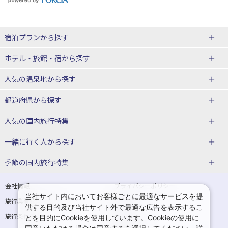
宿泊プランから探す
北海道
ホテル・旅館・宿
から探す
東北
北海道ホテル・旅館
人気の温泉地
から探す
青森県
岩手県
北海道
都道府県から探す
宮城県
秋田県
青森県ホテル・旅館
岩手県ホテル・旅館
湯の川温泉(北海道)
定山渓温泉(北海道)
人気の国内旅行特集
山形県
福島県
宮城県ホテル・旅館
秋田県ホテル・旅館
十勝川温泉(北海道)
阿寒湖温泉(北海道)
北海道旅行・ツアー
東京ディズニーリゾート®への旅
ユニバーサル・スタジオ・ジャパ
一緒に行く人
から探す
ンへの旅
関東
山形県ホテル・旅館
福島県ホテル・旅館
洞爺湖温泉(北海道)
川湯温泉(北海道)
東北
一人旅 国内版
家族・子連れ旅行 国内版
季節の国内旅行特集
温泉旅行
日帰り旅行
東京都
神奈川県
層雲峡温泉(北海道)
知床温泉(北海道)
青森旅行・ツアー
岩手旅行・ツアー
カップル・夫婦旅行 国内版
女子旅 国内版
桜・お花見特集
ゴールデンウィーク（GW）の国内
会社情報
プライバシーポリシー
旅行
当社サイト内においてお客様ごとに最適なサービスを提
埼玉県
千葉県
東京都ホテル・旅館
神奈川県ホテル・旅館
東北
旅行業登録票・約款
規約集
宮城旅行・ツアー
秋田旅行・ツアー
卒業旅行・学生旅行 国内版
供する目的及び当社サイト外で最適な広告を表示するこ
夏休み・お盆の国内旅行
7月の国内旅行
旅行条件書
商標について
とを目的にCookieを使用しています。Cookieの使用に
茨城県
栃木県
埼玉県ホテル・旅館
千葉県ホテル・旅館
花巻温泉(岩手)
蔵王温泉(山形)
山形旅行・ツアー
福島旅行・ツアー