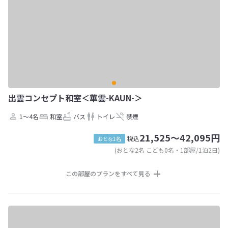
出雲コンセプト和室＜華雲-KAUN-＞
1～4名
和室
バス
トイレ
禁煙
21,525～42,095円
税込
おとな1名
(おとな2名 こども0名・1部屋/1泊2日)
この部屋のプランをすべて見る