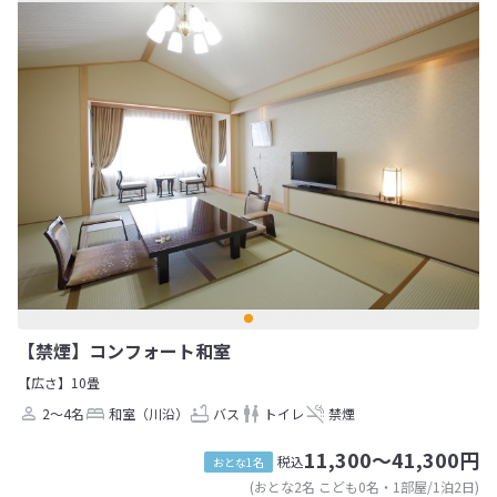
【禁煙】コンフォート和室
【広さ】10畳
2～4名
和室（川沿）
バス
トイレ
禁煙
11,300～41,300円
税込
おとな1名
(おとな2名 こども0名・1部屋/1泊2日)