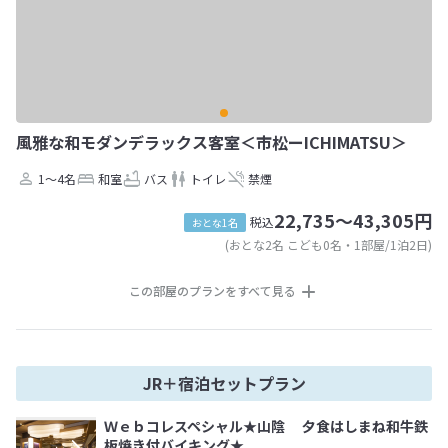
風雅な和モダンデラックス客室＜市松ーICHIMATSU＞
1～4名
和室
バス
トイレ
禁煙
22,735～43,305円
税込
おとな1名
(おとな2名 こども0名・1部屋/1泊2日)
この部屋のプランをすべて見る
JR＋宿泊セットプラン
Ｗｅｂコレスペシャル★山陰 夕食はしまね和牛鉄
板焼き付バイキング★