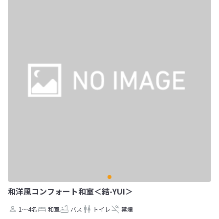
和洋風コンフォート和室＜結-YUI＞
1～4名
和室
バス
トイレ
禁煙