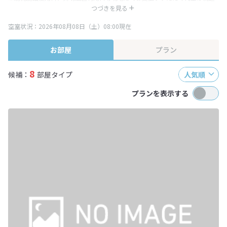
み表記となりますが、消費税増税に伴い代金が一部変更となる場合がござい
つづきを見る
ます。
空室状況：2026年08月08日（土）08:00現在
※表示されている旅行代金・プラン内容は一定時間ごとに更新されます。最
終確認画面でご確認ください。
お部屋
プラン
8
候補：
部屋タイプ
人気順
プランを表示する