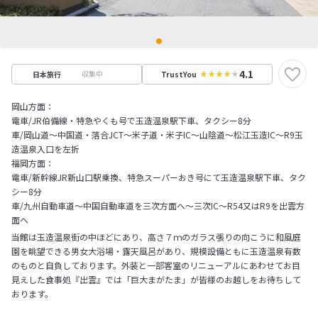
4.1
収集中
日本旅行
TrustYou
岡山方面：
電車/JR伯備線・特急やくも号で玉造温泉駅下車、タクシー8分
車/岡山道～中国道・落合JCT～米子道・米子IC～山陰道～松江玉造IC～R9玉
造温泉入口を左折
福岡方面：
電車/新幹線JR新山口駅乗換、特急スーパーおき号にて玉造温泉駅下車、タク
シー8分
車/九州自動車道～中国自動車道を三次方面へ～三次IC～R54又はR9を出雲方
面へ
当館は玉造温泉街の中ほどにあり、高さ７ｍのガラス張りの向こうに和風庭
園を眺望できる男女大浴場・露天風呂があり、規模設備ともに玉造温泉有数
のものと自負しております。外装と一部客室のリニューアルにあわせてお目
見えした食事処『出雲』では「巨大まがたま」が皆様のお越しをお待ちして
おります。