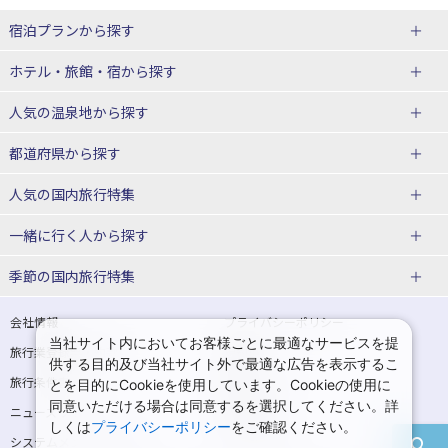
宿泊プランから探す
北海道
ホテル・旅館・宿
から探す
東北
北海道ホテル・旅館
人気の温泉地
から探す
青森県
岩手県
北海道
都道府県から探す
宮城県
秋田県
青森県ホテル・旅館
岩手県ホテル・旅館
湯の川温泉(北海道)
定山渓温泉(北海道)
人気の国内旅行特集
山形県
福島県
宮城県ホテル・旅館
秋田県ホテル・旅館
十勝川温泉(北海道)
阿寒湖温泉(北海道)
北海道旅行・ツアー
東京ディズニーリゾート®への旅
ユニバーサル・スタジオ・ジャパ
一緒に行く人
から探す
ンへの旅
関東
山形県ホテル・旅館
福島県ホテル・旅館
洞爺湖温泉(北海道)
川湯温泉(北海道)
東北
一人旅 国内版
家族・子連れ旅行 国内版
季節の国内旅行特集
温泉旅行
日帰り旅行
東京都
神奈川県
層雲峡温泉(北海道)
知床温泉(北海道)
青森旅行・ツアー
岩手旅行・ツアー
カップル・夫婦旅行 国内版
女子旅 国内版
桜・お花見特集
ゴールデンウィーク（GW）の国内
会社情報
プライバシーポリシー
旅行
当社サイト内においてお客様ごとに最適なサービスを提
埼玉県
千葉県
東京都ホテル・旅館
神奈川県ホテル・旅館
東北
旅行業登録票・約款
規約集
宮城旅行・ツアー
秋田旅行・ツアー
卒業旅行・学生旅行 国内版
供する目的及び当社サイト外で最適な広告を表示するこ
夏休み・お盆の国内旅行
7月の国内旅行
旅行条件書
商標について
とを目的にCookieを使用しています。Cookieの使用に
茨城県
栃木県
埼玉県ホテル・旅館
千葉県ホテル・旅館
花巻温泉(岩手)
蔵王温泉(山形)
山形旅行・ツアー
福島旅行・ツアー
同意いただける場合は同意するを選択してください。詳
ニュースリリース
採用情報
8月の国内旅行
9月の国内旅行
しくは
プライバシーポリシー
をご確認ください。
群馬県
茨城県ホテル・旅館
栃木県ホテル・旅館
かみのやま温泉(山形)
鳴子温泉(宮城)
関東
システムメンテナンスの
サイトマップ