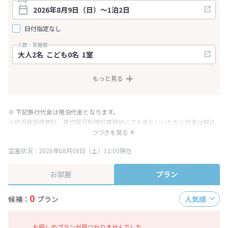
日付指定なし
人数・部屋数
もっと見る
※ 下記旅行代金は宿泊代金となります。
※幼児施設使用料、貸切風呂利用料等現地にてお支払いいただく代金は税込
み表記となりますが、消費税増税に伴い代金が一部変更となる場合がござい
つづきを見る
ます。
空室状況：2026年08月08日（土）12:00現在
※表示されている旅行代金・プラン内容は一定時間ごとに更新されます。最
終確認画面でご確認ください。
お部屋
プラン
0
候補：
プラン
人気順
お探しのプランが見つかりませんでした。