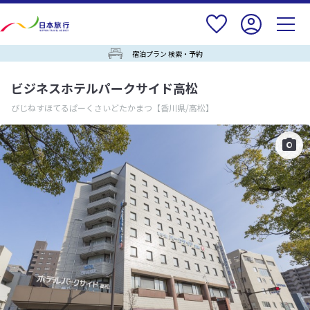
宿泊プラン 検索・予約
ビジネスホテルパークサイド高松
びじねすほてるぱーくさいどたかまつ
【香川県/高松】