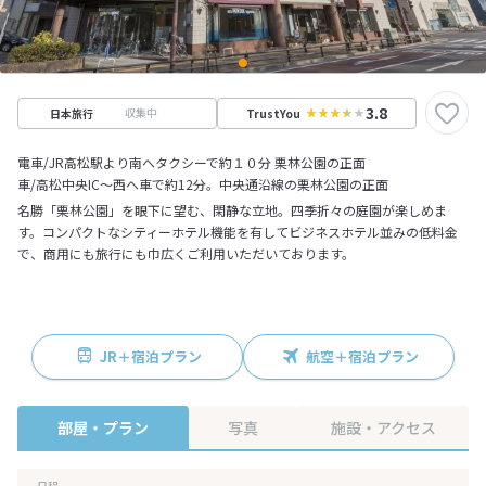
3.8
収集中
日本旅行
TrustYou
電車/JR高松駅より南へタクシーで約１０分 栗林公園の正面
車/高松中央IC～西へ車で約12分。中央通沿線の栗林公園の正面
名勝「栗林公園」を眼下に望む、閑静な立地。四季折々の庭園が楽しめま
す。コンパクトなシティーホテル機能を有してビジネスホテル並みの低料金
で、商用にも旅行にも巾広くご利用いただいております。
JR＋宿泊プラン
航空＋宿泊プラン
部屋・プラン
写真
施設・アクセス
日程