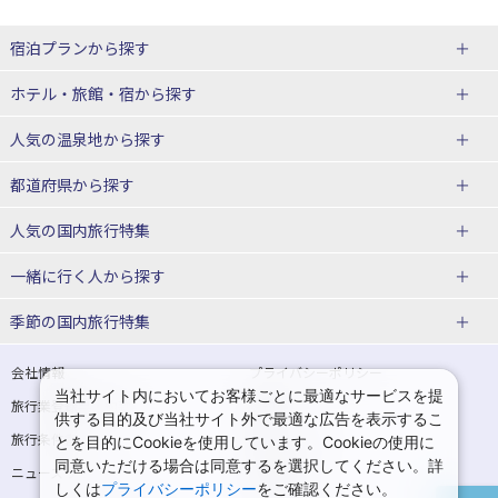
宿泊プランから探す
北海道
ホテル・旅館・宿
から探す
東北
北海道ホテル・旅館
人気の温泉地
から探す
青森県
岩手県
北海道
都道府県から探す
宮城県
秋田県
青森県ホテル・旅館
岩手県ホテル・旅館
湯の川温泉(北海道)
定山渓温泉(北海道)
人気の国内旅行特集
山形県
福島県
宮城県ホテル・旅館
秋田県ホテル・旅館
十勝川温泉(北海道)
阿寒湖温泉(北海道)
北海道旅行・ツアー
東京ディズニーリゾート®への旅
ユニバーサル・スタジオ・ジャパ
一緒に行く人
から探す
ンへの旅
関東
山形県ホテル・旅館
福島県ホテル・旅館
洞爺湖温泉(北海道)
川湯温泉(北海道)
東北
一人旅 国内版
家族・子連れ旅行 国内版
季節の国内旅行特集
温泉旅行
日帰り旅行
東京都
神奈川県
層雲峡温泉(北海道)
知床温泉(北海道)
青森旅行・ツアー
岩手旅行・ツアー
カップル・夫婦旅行 国内版
女子旅 国内版
桜・お花見特集
ゴールデンウィーク（GW）の国内
会社情報
プライバシーポリシー
旅行
当社サイト内においてお客様ごとに最適なサービスを提
埼玉県
千葉県
東京都ホテル・旅館
神奈川県ホテル・旅館
東北
旅行業登録票・約款
規約集
宮城旅行・ツアー
秋田旅行・ツアー
卒業旅行・学生旅行 国内版
供する目的及び当社サイト外で最適な広告を表示するこ
夏休み・お盆の国内旅行
7月の国内旅行
旅行条件書
商標について
とを目的にCookieを使用しています。Cookieの使用に
茨城県
栃木県
埼玉県ホテル・旅館
千葉県ホテル・旅館
花巻温泉(岩手)
蔵王温泉(山形)
山形旅行・ツアー
福島旅行・ツアー
同意いただける場合は同意するを選択してください。詳
ニュースリリース
採用情報
8月の国内旅行
9月の国内旅行
しくは
プライバシーポリシー
をご確認ください。
群馬県
茨城県ホテル・旅館
栃木県ホテル・旅館
かみのやま温泉(山形)
鳴子温泉(宮城)
関東