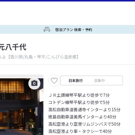
宿泊プラン 検索・予約
元八千代
ちよ
【香川県/丸亀・琴平/こんぴら温泉郷】
日本旅行
収集中
ＪＲ土讃線琴平駅より徒歩で7分
コトデン線琴平駅より徒歩で5分
高松自動車道善通寺インターより15分
徳島自動車道美馬インターより40分
高松空港より空港リムジンバスで50分
高松空港より車・タクシーで40分