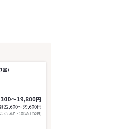
1室)
,300～19,800円
22,600〜39,600
円
計
 こども0名・1部屋/1泊2日)