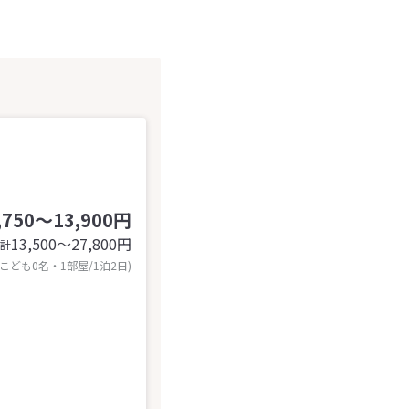
,750～13,900円
13,500〜27,800
円
計
 こども0名・1部屋/1泊2日)