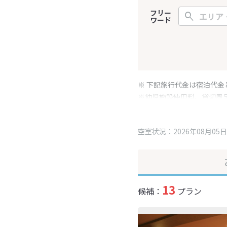
フリー
ワード
※ 下記旅行代金は宿泊代金
※幼児施設使用料、貸切風
変更となる場合がございま
※表示されている旅行代金
空室状況：2026年08月05日
13
候補：
プラン