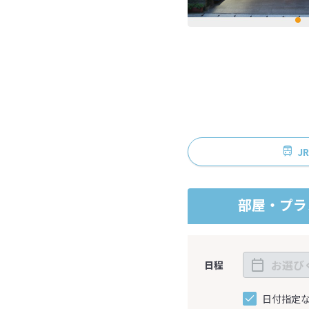
J
部屋・プラ
日程
日付指定