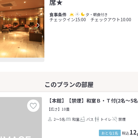
席★
夕・朝食付き
チェックイン15:00 チェックアウト10:00
【本館】【禁煙】和室Ｂ・Ｔ付(2名～5名
【広さ】10畳
2～5名
和室
バス
トイレ
禁煙
12
おとな1名
税込