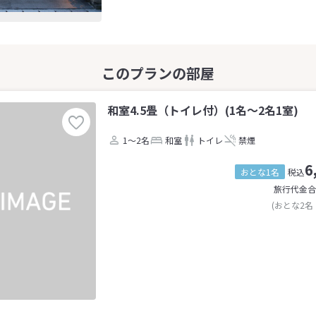
和室4.5畳（トイレ付）(1名～2名1室)
1～2名
和室
トイレ
禁煙
6
おとな1名
税込
旅行代金合
(おとな2名