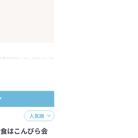
消費税増税に伴い代金が一部
ださい。
ン
人気順
食はこんぴら会