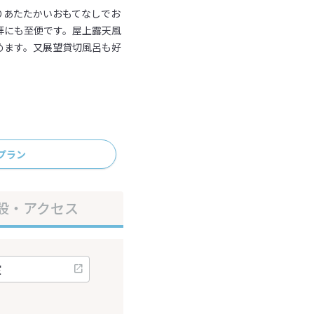
りあたたかいおもてなしでお
拝にも至便です。屋上露天風
めます。又展望貸切風呂も好
プラン
設・アクセス