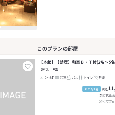
【本館】【禁煙】和室Ｂ・Ｔ付(2名～5名
【広さ】10畳
2～5名
和室
バス
トイレ
禁煙
11
おとな1名
税込
旅行代金合
(おとな2名