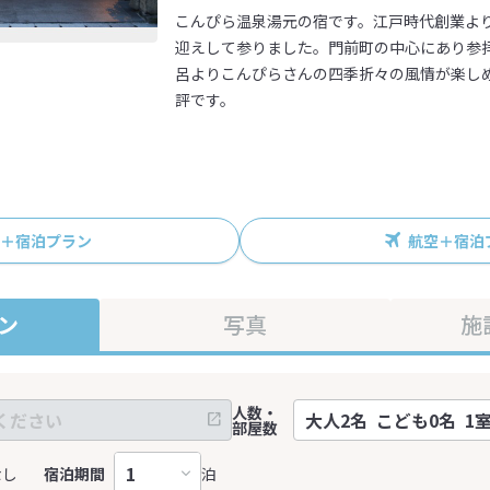
こんぴら温泉湯元の宿です。江戸時代創業よ
迎えして参りました。門前町の中心にあり参
呂よりこんぴらさんの四季折々の風情が楽し
評です。
R＋宿泊プラン
航空＋宿泊
ン
写真
施
人数・
部屋数
なし
宿泊期間
泊